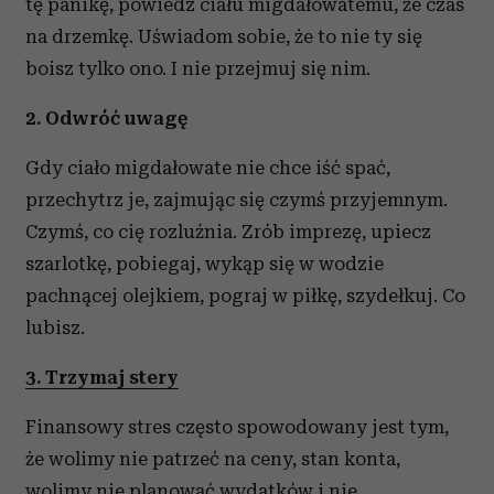
tę panikę, powiedz ciału migdałowatemu, że czas
na drzemkę. Uświadom sobie, że to nie ty się
boisz tylko ono. I nie przejmuj się nim.
2. Odwróć uwagę
Gdy ciało migdałowate nie chce iść spać,
przechytrz je, zajmując się czymś przyjemnym.
Czymś, co cię rozluźnia. Zrób imprezę, upiecz
szarlotkę, pobiegaj, wykąp się w wodzie
pachnącej olejkiem, pograj w piłkę, szydełkuj. Co
lubisz.
3. Trzymaj stery
Finansowy stres często spowodowany jest tym,
że wolimy nie patrzeć na ceny, stan konta,
wolimy nie planować wydatków i nie