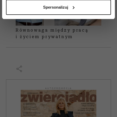
analizując charakteryzującego je zbiory danych
Spersonalizuj
(fingerprinting, czyli wirtualny odcisk palca)
Dowiedz się więcej odnośnie tego, jak Twoje osobiste
dane są przetwarzane oraz ustaw własne preferencje w
sekcji szczegółów
. W Deklaracji plików cookie możesz
Równowaga między pracą
zmienić lub wycofać swoją zgodę w dowolnej chwili.
i życiem prywatnym
Wykorzystujemy pliki cookie do spersonalizowania treści
i reklam, aby oferować funkcje społecznościowe i
analizować ruch w naszej witrynie. Informacje o tym, jak
korzystasz z naszej witryny, udostępniamy partnerom
społecznościowym, reklamowym i analitycznym.
Partnerzy mogą połączyć te informacje z innymi danymi
otrzymanymi od Ciebie lub uzyskanymi podczas
AUTOPROMOCJA
korzystania z ich usług.