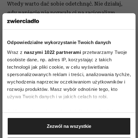
Wtedy warto dać sobie odetchnąć. Nie działaj,
gdy napięcie nie pozwala ci na racjonalizm.
Powodowana emocjami, niewiele zdziałasz.
Pomyśl, że dzisiaj, jutro i pojutrze jeszcze masz
co jeść i przez 3 dni odpocznij.
8. Zaufaj
Odpowiedzialne wykorzystanie Twoich danych
Wraz z
naszymi 1022 partnerami
przetwarzamy Twoje
Czytaj także
osobiste dane, np. adres IP, korzystając z takich
technologii jak pliki cookie, w celu wyświetlania
spersonalizowanych reklam i treści, analizowania tychże,
wychodzenia naprzeciw oczekiwaniom użytkowników i
rozwoju produktów. Masz wybór odnośnie tego, kto
używa Twoich danych i w jakich celach to robi.
Jeśli wyrazisz na to zgodę, chcielibyśmy również:
Gromadzić dane dotyczące Twojej lokalizacji
Zezwól na wszystkie
geograficznej z dokładnością nawet do kilku metrów
Identyfikować Twoje urządzenie, aktywnie