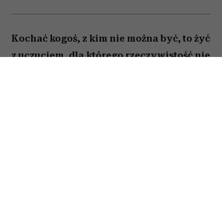
Kochać kogoś, z kim nie można być, to żyć
z uczuciem, dla którego rzeczywistość nie
ma dobrego rozwiązania. Nie zawsze
oznacza to miłość nieodwzajemnioną
(choć bywa i tak). Czasem obie osoby
czują to samo, ale dzielą je zobowiązania,
odległość, zły moment albo świadomość,
że wspólne życie przyniosłoby więcej
strat niż szczęścia. Oto 10 cytatów o
niespełnionej miłości, które pomagają
uchwycić jej najtrudniejsze odcienie.