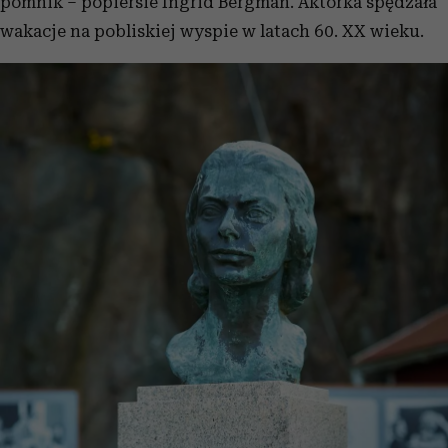
pomnik – popiersie Ingrid Bergman. Aktorka spędzała
wakacje na pobliskiej wyspie w latach 60. XX wieku.