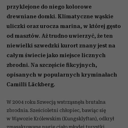
przyklejone do niego kolorowe
drewniane domki. Klimatyczne wąskie
uliczki oraz urocza marina, w której gęsto
od masztów. Aż trudno uwierzyć, że ten
niewielki szwedzki kurort znany jest na
całym świecie jako miejsce licznych
zbrodni. Na szczęście fikcyjnych,
opisanych w popularnych kryminałach
Camilli Läckberg.
W 2004 roku Szwecją wstrząsnęła brutalna
zbrodnia. Sześcioletni chłopiec, bawiąc się
w Wąwozie Królewskim (Kungsklyftan), odkrył
zmasakrowane nagie ciało młodej turystki