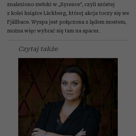
znaleziono zwłoki w „Syrence”, czyli szóstej
Partnerzy mogą połączyć te informacje z innymi danymi
z kolei książce Läckberg, której akcja toczy się we
otrzymanymi od Ciebie lub uzyskanymi podczas
Fjällbace. Wyspa jest połączona z lądem mostem,
korzystania z ich usług.
można więc wybrać się tam na spacer.
Czytaj także