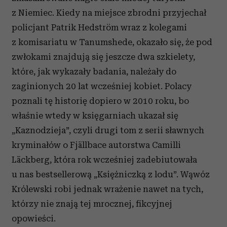
z Niemiec. Kiedy na miejsce zbrodni przyjechał
policjant Patrik Hedström wraz z kolegami
z komisariatu w Tanumshede, okazało się, że pod
zwłokami znajdują się jeszcze dwa szkielety,
które, jak wykazały badania, należały do
zaginionych 20 lat wcześniej kobiet. Polacy
poznali tę historię dopiero w 2010 roku, bo
właśnie wtedy w księgarniach ukazał się
„Kaznodzieja”, czyli drugi tom z serii sławnych
kryminałów o Fjällbace autorstwa Camilli
Läckberg, która rok wcześniej zadebiutowała
u nas bestsellerową „Księżniczką z lodu”. Wąwóz
Królewski robi jednak wrażenie nawet na tych,
którzy nie znają tej mrocznej, fikcyjnej
opowieści.