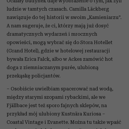
Ocalały budynek daje wyobrażenie o tym, jak żyli
ludzie w tamtych czasach. Camilla Läckberg
nawiązuje do tej historii w swoim „Kamieniarzu”.
A nam sugeruje, że ci, którzy mają już dosyć
dramatycznych wydarzeń i mrocznych
opowieści, mogą wybrać się do Stora Hotellet
(Grand Hotel), gdzie w hotelowej restauracji
bywała Erica Falck, albo w Ackes zamówić hot
doga z ziemniaczanym purée, ulubioną
przekąskę policjantów.
– Osobiście uwielbiam spacerować nad wodą,
między starymi szopami rybackimi, ale we
Fjällbace jest też sporo fajnych sklepów, na
przykład mój ulubiony Kustnära Kuriosa –
Coastal Vintage i Evanette. Można tu także wpaść