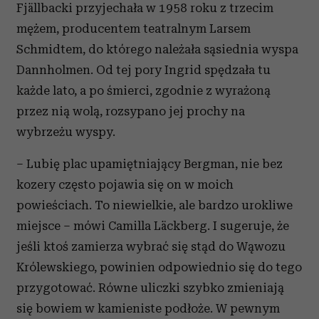
Fjällbacki przyjechała w 1958 roku z trzecim
mężem, producentem teatralnym Larsem
Schmidtem, do którego należała sąsiednia wyspa
Dannholmen. Od tej pory Ingrid spędzała tu
każde lato, a po śmierci, zgodnie z wyrażoną
przez nią wolą, rozsypano jej prochy na
wybrzeżu wyspy.
– Lubię plac upamiętniający Bergman, nie bez
kozery często pojawia się on w moich
powieściach. To niewielkie, ale bardzo urokliwe
miejsce – mówi Camilla Läckberg. I sugeruje, że
jeśli ktoś zamierza wybrać się stąd do Wąwozu
Królewskiego, powinien odpowiednio się do tego
przygotować. Równe uliczki szybko zmieniają
się bowiem w kamieniste podłoże. W pewnym