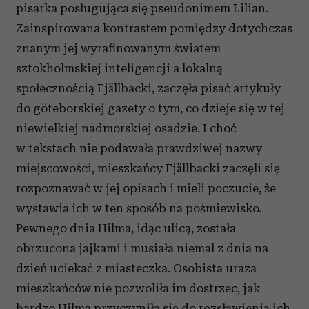
pisarka posługująca się pseudonimem Lilian.
Zainspirowana kontrastem pomiędzy dotychczas
znanym jej wyrafinowanym światem
sztokholmskiej inteligencji a lokalną
społecznością Fjällbacki, zaczęła pisać artykuły
do göteborskiej gazety o tym, co dzieje się w tej
niewielkiej nadmorskiej osadzie. I choć
w tekstach nie podawała prawdziwej nazwy
miejscowości, mieszkańcy Fjällbacki zaczęli się
rozpoznawać w jej opisach i mieli poczucie, że
wystawia ich w ten sposób na pośmiewisko.
Pewnego dnia Hilma, idąc ulicą, została
obrzucona jajkami i musiała niemal z dnia na
dzień uciekać z miasteczka. Osobista uraza
mieszkańców nie pozwoliła im dostrzec, jak
bardzo Hilma przyczyniła się do rozsławienia ich