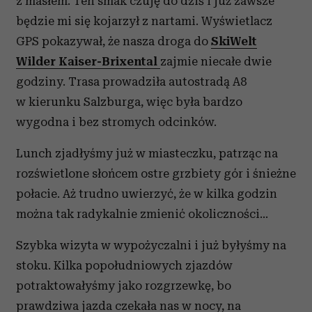
z masłem. Ten smak czuję do dziś i już zawsze
będzie mi się kojarzył z nartami. Wyświetlacz
GPS pokazywał, że nasza droga do
SkiWelt
Wilder Kaiser-Brixental
zajmie niecałe dwie
godziny. Trasa prowadziła autostradą A8
w kierunku Salzburga, więc była bardzo
wygodna i bez stromych odcinków.
Lunch zjadłyśmy już w miasteczku, patrząc na
rozświetlone słońcem ostre grzbiety gór i śnieżne
połacie. Aż trudno uwierzyć, że w kilka godzin
można tak radykalnie zmienić okoliczności…
Szybka wizyta w wypożyczalni i już byłyśmy na
stoku. Kilka popołudniowych zjazdów
potraktowałyśmy jako rozgrzewkę, bo
prawdziwa jazda czekała nas w nocy, na