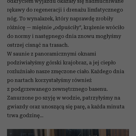
odkryciem wyjazdu okazały się nadmuchiwane
rękawy do regeneracji i drenażu limfatycznego
nóg. To wynalazek, który naprawdę zrobiły
różnicę — mięśnie „odpuściły”, krążenie wróciło
do normy i następnego dnia znowu mogłyśmy
ostrzej cisnąć na trasach.
W saunie z panoramicznymi oknami
podziwiałyśmy górski krajobraz, a jej ciepło
rozluźniało nasze zmęczone ciało. Każdego dnia
po nartach korzystałyśmy również
z podgrzewanego zewnętrznego basenu.
Zanurzone po szyję w wodzie, patrzyłyśmy na
gwiazdy oraz unoszącą się parę, a każda minuta
trwa godzinę...