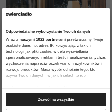
Odpowiedzialne wykorzystanie Twoich danych
Wraz z
naszymi 1022 partnerami
przetwarzamy Twoje
osobiste dane, np. adres IP, korzystając z takich
technologii jak pliki cookie, w celu wyświetlania
spersonalizowanych reklam i treści, analizowania tychże,
(Fot. materiały prasowe)
wychodzenia naprzeciw oczekiwaniom użytkowników i
rozwoju produktów. Masz wybór odnośnie tego, kto
używa Twoich danych i w jakich celach to robi.
Jeśli wyrazisz na to zgodę, chcielibyśmy również:
Gromadzić dane dotyczące Twojej lokalizacji
Zezwól na wszystkie
geograficznej z dokładnością nawet do kilku metrów
Identyfikować Twoje urządzenie, aktywnie