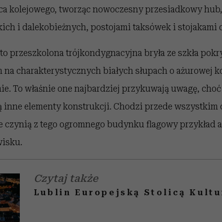
ca kolejowego, tworząc nowoczesny przesiadkowy hub,
ich i dalekobieżnych, postojami taksówek i stojakami 
o przeszkolona trójkondygnacyjna bryła ze szkła pok
na charakterystycznych białych słupach o ażurowej k
mie. To właśnie one najbardziej przykuwają uwagę, cho
ą inne elementy konstrukcji. Chodzi przede wszystkim
re czynią z tego ogromnego budynku flagowy przykład a
wisku.
Czytaj także
Lublin Europejską Stolicą Kult