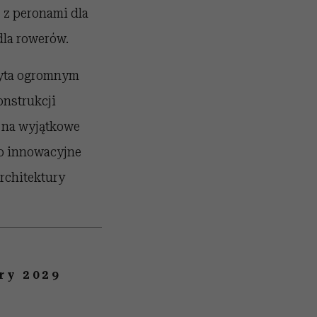
 z peronami dla
dla rowerów.
ryta ogromnym
onstrukcji
ć na wyjątkowe
 o innowacyjne
rchitektury
ury 2029