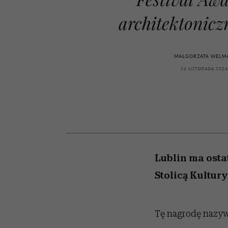
kawę z Kasią Miller”, s.
zupełny brak ogłady
artystkę
girls”
odc. 7]
architektonicz
MAŁGORZATA WELM
13 LISTOPADA 2024
Lublin ma osta
Stolicą Kultur
Tę nagrodę nazyw