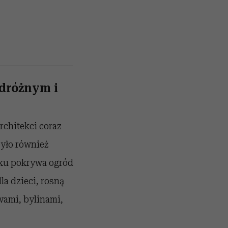
odróżnym i
rchitekci coraz
było również
nku pokrywa ogród
la dzieci, rosną
ami, bylinami,