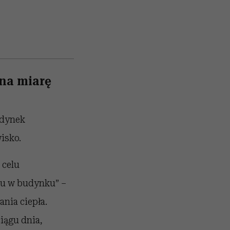
 na miarę
udynek
isko.
 celu
ku w budynku” –
nia ciepła.
iągu dnia,