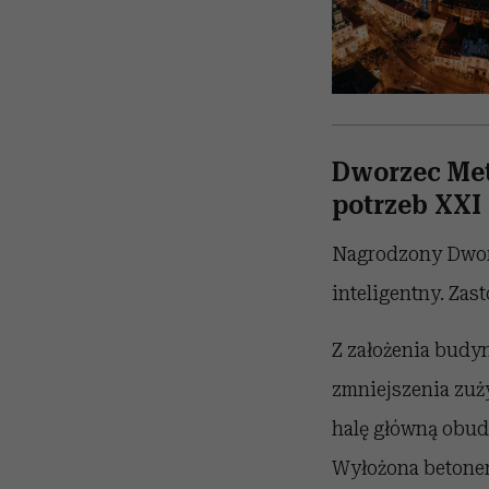
Dworzec Met
potrzeb XXI
Nagrodzony Dworz
inteligentny. Zas
Z założenia budy
zmniejszenia zuż
halę główną obud
Wyłożona betonem