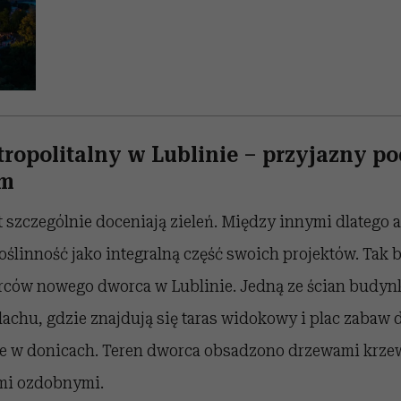
ropolitalny w Lublinie – przyjazny p
om
szczególnie doceniają zieleń. Między innymi dlatego a
 roślinność jako integralną część swoich projektów. Tak 
ców nowego dworca w Lublinie. Jedną ze ścian budy
dachu, gdzie znajdują się taras widokowy i plac zabaw d
 w donicach. Teren dworca obsadzono drzewami krzew
mi ozdobnymi.