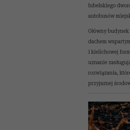
lubelskiego dwor
autobusów miejsk
Główny budynek t
dachem wspartym 
i kielichowej for
uznanie zasługuj
rozwiązania, któ
przyjaznej środo