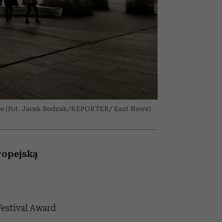
i dla
nił
ane
zonu
nie (Fot. Jacek Bodzak/REPORTER/ East News)
ropejską
Festival Award