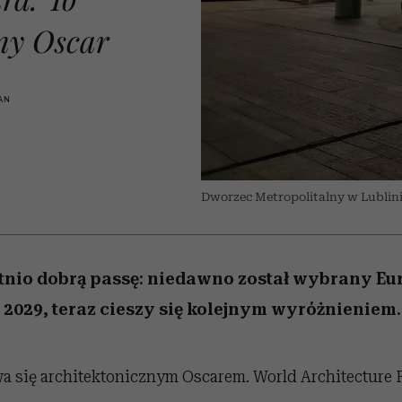
 5,
Miller s. 5, odc. 6]
humoru historii
skutki dla związku 
Raport Lyst ujaw
najbardziej pożąd
partnerki
ny Oscar
ubrania i marki se
AN
Dworzec Metropolitalny w Lubli
tnio dobrą passę: niedawno został wybrany Eu
y 2029, teraz cieszy się kolejnym wyróżnieniem.
a się architektonicznym Oscarem. World Architecture 