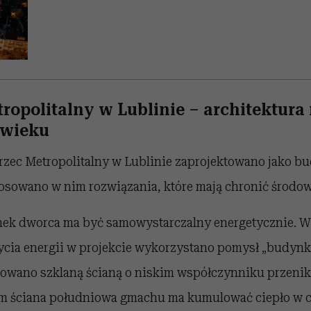
ropolitalny w Lublinie – architektura
 wieku
ec Metropolitalny w Lublinie zaprojektowano jako b
tosowano w nim rozwiązania, które mają chronić środow
nek dworca ma być samowystarczalny energetycznie. W
ycia energii w projekcie wykorzystano pomysł „budyn
owano szklaną ścianą o niskim współczynniku przenika
 ściana południowa gmachu ma kumulować ciepło w c