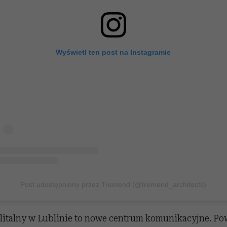
Wyświetl ten post na Instagramie
Post udostępniony przez Tremend (@tremend_architects)
italny w Lublinie to nowe centrum komunikacyjne. Po