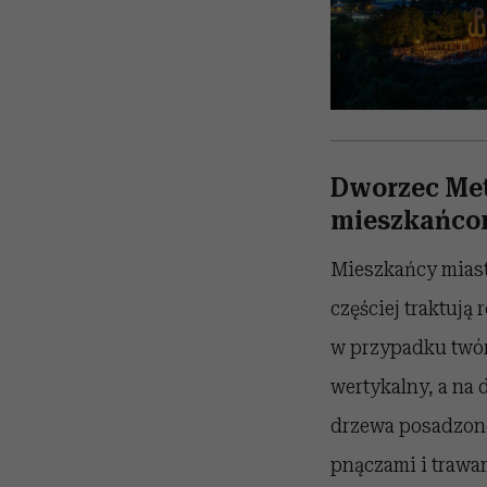
Dworzec Met
mieszkańc
Mieszkańcy miast 
częściej traktują
w przypadku twór
wertykalny, a na 
drzewa posadzone
pnączami i trawa