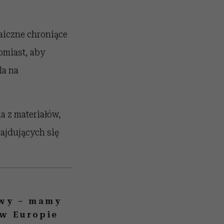
aiczne chroniące
omiast, aby
la na
 z materiałów,
ajdujących się
awy – mamy
 w Europie