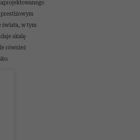
zaprojektowanego
m prestiżowym
 świata, w tym
daje skalę
ale również
sko.