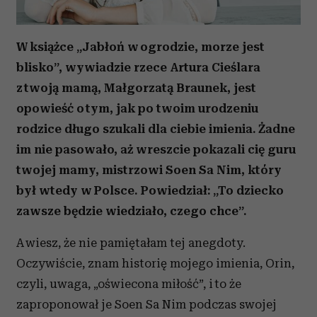
W książce „Jabłoń w ogrodzie, morze jest
blisko”, wywiadzie rzece Artura Cieślara
z twoją mamą, Małgorzatą Braunek, jest
opowieść o tym, jak po twoim urodzeniu
rodzice długo szukali dla ciebie imienia. Żadne
im nie pasowało, aż wreszcie pokazali cię guru
twojej mamy, mistrzowi Soen Sa Nim, który
był wtedy w Polsce. Powiedział: „To dziecko
zawsze będzie wiedziało, czego chce”.
A wiesz, że nie pamiętałam tej anegdoty.
Oczywiście, znam historię mojego imienia, Orin,
czyli, uwaga, „oświecona miłość”, i to że
zaproponował je Soen Sa Nim podczas swojej