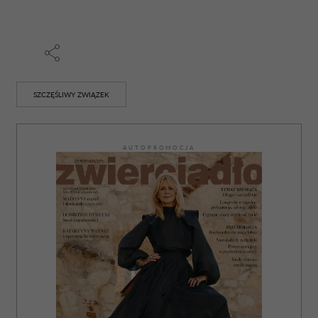
SZCZĘŚLIWY ZWIĄZEK
AUTOPROMOCJA