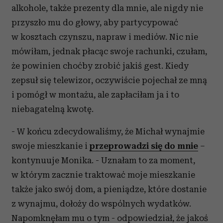
alkohole, także prezenty dla mnie, ale nigdy nie
przyszło mu do głowy, aby partycypować
w kosztach czynszu, napraw i mediów. Nic nie
mówiłam, jednak płacąc swoje rachunki, czułam,
że powinien choćby zrobić jakiś gest. Kiedy
zepsuł się telewizor, oczywiście pojechał ze mną
i pomógł w montażu, ale zapłaciłam ja i to
niebagatelną kwotę.
- W końcu zdecydowaliśmy, że Michał wynajmie
swoje mieszkanie i
przeprowadzi się do mnie
–
kontynuuje Monika. - Uznałam to za moment,
w którym zacznie traktować moje mieszkanie
także jako swój dom, a pieniądze, które dostanie
z wynajmu, dołoży do wspólnych wydatków.
Napomknęłam mu o tym - odpowiedział, że jakoś