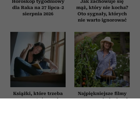
Horoskop tygodniowy
Jak zachowuje się
dla Raka na 27 lipca–2
mąż, który nie kocha?
sierpnia 2026
Oto sygnały, których
nie warto ignorować
Książki, które trzeba
Najpiękniejsze filmy
przeczytać przed
o zaczynaniu życia od
śmiercią. 5 tytułów
nowa po 50. Każdy
z zestawienia
z nich daje nadzieję
Encyklopedii
i przypomina, że nigdy
Britannica
nie jest za późno na
zmianę