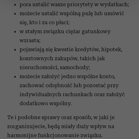
zmienić lub wycofać swoją zgodę w dowolnej chwili.
pora ustalić wasze priorytety w wydatkach;
możecie ustalić wspólną pulę lub umówić
Wykorzystujemy pliki cookie do spersonalizowania treści
się, kto i za co płaci;
i reklam, aby oferować funkcje społecznościowe i
w stałym związku ciężar gatunkowy
analizować ruch w naszej witrynie. Informacje o tym, jak
wzrasta;
korzystasz z naszej witryny, udostępniamy partnerom
społecznościowym, reklamowym i analitycznym.
pojawiają się kwestie kredytów, hipotek,
Partnerzy mogą połączyć te informacje z innymi danymi
kosztownych zakupów, takich jak
otrzymanymi od Ciebie lub uzyskanymi podczas
nieruchomości, samochody;
korzystania z ich usług.
możecie założyć jedno wspólne konto,
zachować odrębność lub pozostać przy
indywidualnych rachunkach oraz założyć
dodatkowo wspólny.
Te i podobne sprawy oraz sposób, w jaki je
zorganizujecie, będą miały duży wpływ na
harmonijne funkcjonowanie związku.