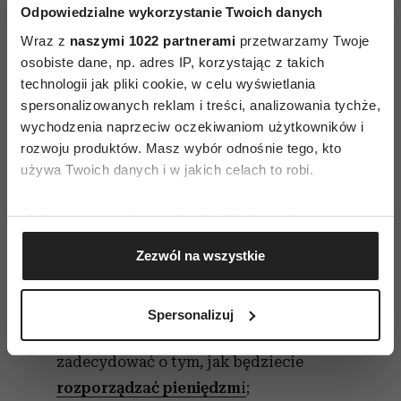
Odpowiedzialne wykorzystanie Twoich danych
jedna ze stron zawsze płaci, a druga nie
Wraz z
naszymi 1022 partnerami
przetwarzamy Twoje
czuje się z tym komfortowo, nie umie jednak
osobiste dane, np. adres IP, korzystając z takich
tego zmienić;
technologii jak pliki cookie, w celu wyświetlania
strona, która płaci, czuje się obciążona, ale
spersonalizowanych reklam i treści, analizowania tychże,
wychodzenia naprzeciw oczekiwaniom użytkowników i
głupio jej o tym mówić;
rozwoju produktów. Masz wybór odnośnie tego, kto
płacą oboje, lecz osoba lepiej sytuowana
używa Twoich danych i w jakich celach to robi.
wywołuje poczucie dyskomfortu, np.
proponując kosztowne rozrywki;
Jeśli wyrazisz na to zgodę, chcielibyśmy również:
obdarowywanie drogim prezentem bywa
Gromadzić dane dotyczące Twojej lokalizacji
Zezwól na wszystkie
kłopotliwe dla kogoś, kto nie może się
geograficznej z dokładnością nawet do kilku metrów
Identyfikować Twoje urządzenie, aktywnie
zrewanżować;
analizując charakteryzującego je zbiory danych
na etapie wspólnego zamieszkania tym
Spersonalizuj
(fingerprinting, czyli wirtualny odcisk palca)
bardziej powinniście wspólnie
Dowiedz się więcej odnośnie tego, jak Twoje osobiste
zadecydować o tym, jak będziecie
dane są przetwarzane oraz ustaw własne preferencje w
rozporządzać pieniędzm
i
;
sekcji szczegółów
. W Deklaracji plików cookie możesz