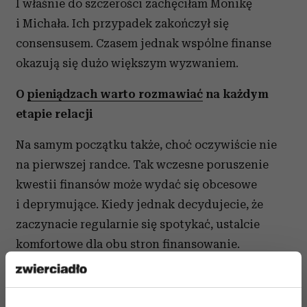
I właśnie do szczerości zachęciłam Monikę
i Michała. Ich przypadek zakończył się
consensusem. Czasem jednak wspólne finanse
okazują się dużo większym wyzwaniem.
O
pieniądzach warto rozmawiać
na każdym
etapie relacji
Na samym początku także, choć oczywiście nie
na pierwszej randce. Tak wczesne poruszenie
kwestii finansów może wydać się obcesowe
i deprymujące. Kiedy jednak decydujecie, że
zaczynacie regularnie się spotykać, ustalcie
komfortowe dla obu stron finansowanie.
Jeśli tego nie zrobicie, mogą pojawić się
następujące kwestie: