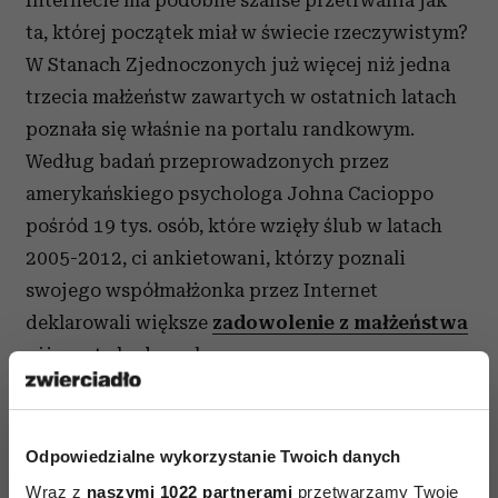
Internecie ma podobne szanse przetrwania jak
ta, której początek miał w świecie rzeczywistym?
W Stanach Zjednoczonych już więcej niż jedna
trzecia małżeństw zawartych w ostatnich latach
poznała się właśnie na portalu randkowym.
Według badań przeprowadzonych przez
amerykańskiego psychologa Johna Cacioppo
pośród 19 tys. osób, które wzięły ślub w latach
2005-2012, ci ankietowani, którzy poznali
swojego współmałżonka przez Internet
deklarowali większe
zadowolenie z małżeństwa
niż reszta badanych.
Portale randkowe, które oferują metodę doboru
partnerskiego i wysoki poziom bezpieczeństwa
Odpowiedzialne wykorzystanie Twoich danych
użytkowników przyciągają głównie osoby
Wraz z
naszymi 1022 partnerami
przetwarzamy Twoje