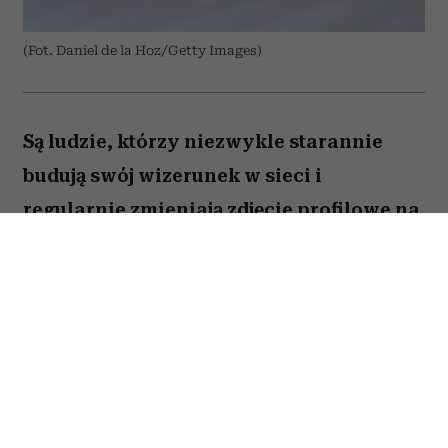
(Fot. Daniel de la Hoz/Getty Images)
Są ludzie, którzy niezwykle starannie
budują swój wizerunek w sieci i
regularnie zmieniają zdjęcie profilowe na
portalach społecznościowych. Ale nie
brakuje takich, którzy w internecie od lat
używają tej samej fotki – nawet gdy
zdążyli skończyć studia, założyć rodzinę i
osiwieć. Psycholożka Ruth Guest
tłumaczy, co to może o nas mówić.