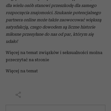
Wykorzystujemy pliki cookie do spersonalizowania treści
dla wielu osób stanowi przeszkodę dla samego
i reklam, aby oferować funkcje społecznościowe i
rozpoczęcia znajomości. Szukanie potencjalnego
analizować ruch w naszej witrynie. Informacje o tym, jak
partnera online może także zaowocować większą
korzystasz z naszej witryny, udostępniamy partnerom
społecznościowym, reklamowym i analitycznym.
satysfakcją, czego dowodem są liczne historie
Partnerzy mogą połączyć te informacje z innymi danymi
miłosne przesyłane do nas od par, którym się
otrzymanymi od Ciebie lub uzyskanymi podczas
udało!
korzystania z ich usług.
Więcej na temat związków i seksualności można
przeczytać na stronie
Więcej na temat