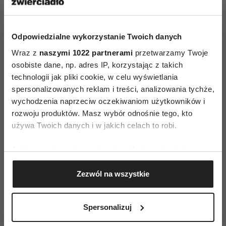
oraz na
Kampanię marki na wiosna-lato 2019
Odpowiedzialne wykorzystanie Twoich danych
przygotowali:
Wraz z
naszymi 1022 partnerami
przetwarzamy Twoje
osobiste dane, np. adres IP, korzystając z takich
Fotograf: Maciej Nowak
technologii jak pliki cookie, w celu wyświetlania
Stylizacja: Bartek Indyka
spersonalizowanych reklam i treści, analizowania tychże,
wychodzenia naprzeciw oczekiwaniom użytkowników i
Make-up i włosy: Anna Słowińska
rozwoju produktów. Masz wybór odnośnie tego, kto
używa Twoich danych i w jakich celach to robi.
Modelki: Weronika Tara Singh, Dorota
Liliental.
Jeśli wyrazisz na to zgodę, chcielibyśmy również:
Gromadzić dane dotyczące Twojej lokalizacji
Zezwól na wszystkie
geograficznej z dokładnością nawet do kilku metrów
Identyfikować Twoje urządzenie, aktywnie
analizując charakteryzującego je zbiory danych
Spersonalizuj
(fingerprinting, czyli wirtualny odcisk palca)
Dowiedz się więcej odnośnie tego, jak Twoje osobiste