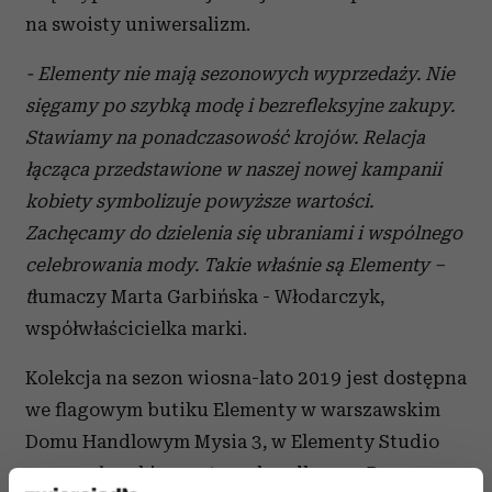
na swoisty uniwersalizm.
- Elementy nie mają sezonowych wyprzedaży. Nie
sięgamy po szybką modę i bezrefleksyjne zakupy.
Stawiamy na ponadczasowość krojów. Relacja
łącząca przedstawione w naszej nowej kampanii
kobiety symbolizuje powyższe wartości.
Zachęcamy do dzielenia się ubraniami i wspólnego
celebrowania mody. Takie właśnie są Elementy –
t
łumaczy Marta Garbińska - Włodarczyk,
współwłaścicielka marki.
Kolekcja na sezon wiosna-lato 2019 jest dostępna
we flagowym butiku Elementy w warszawskim
Domu Handlowym Mysia 3, w Elementy Studio
we wrocławskim centrum handlowym Renoma