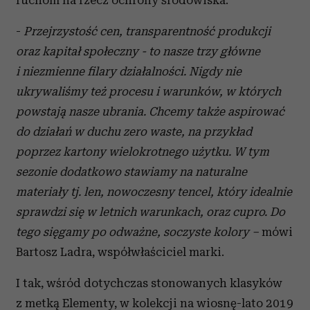
ruchom na rzecz ochrony środowiska.
-
Przejrzystość cen, transparentność produkcji
oraz kapitał społeczny - to nasze trzy główne
i niezmienne filary działalności. Nigdy nie
ukrywaliśmy też procesu i warunków, w których
powstają nasze ubrania. Chcemy także aspirować
do działań w duchu zero waste, na przykład
poprzez kartony wielokrotnego użytku. W tym
sezonie dodatkowo stawiamy na naturalne
materiały tj. len, nowoczesny tencel, który idealnie
sprawdzi się w letnich warunkach, oraz cupro. Do
tego sięgamy po odważne, soczyste kolory –
mówi
Bartosz Ladra, współwłaściciel marki.
I tak, wśród dotychczas stonowanych klasyków
z metką Elementy, w kolekcji na wiosnę-lato 2019