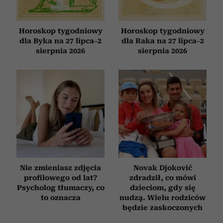
otrzymanymi od Ciebie lub uzyskanymi podczas
korzystania z ich usług.
Horoskop tygodniowy
Horoskop tygodniowy
dla Byka na 27 lipca–2
dla Raka na 27 lipca–2
sierpnia 2026
sierpnia 2026
Nie zmieniasz zdjęcia
Novak Djoković
profilowego od lat?
zdradził, co mówi
Psycholog tłumaczy, co
dzieciom, gdy się
to oznacza
nudzą. Wielu rodziców
będzie zaskoczonych