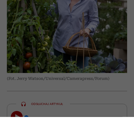
(Fot. Jerry Watson/Universal/Camerapress/Forum)
ODSŁUCHAJ ARTYKUŁ
00:00
10:31