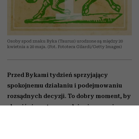
Osoby spod znaku Byka (Taurus) urodzone są między 20
kwietnia a 20 maja. (Fot. Fototeca Gilardi/Getty Images)
Przed Bykami tydzień sprzyjający
spokojnemu działaniu i podejmowaniu
rozsądnych decyzji. To dobry moment, by
skupić się na tym, co daje ci poczucie
stabilności i bezpieczeństwa. Choć wokół
może dziać się wiele, największe korzyści
przyniesie konsekwencja i cierpliwość.