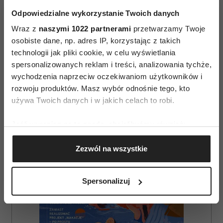
Inwalidów 10 "La fabu" Poznań Stary Browar 32
Odpowiedzialne wykorzystanie Twoich danych
Wraz z
naszymi 1022 partnerami
przetwarzamy Twoje
osobiste dane, np. adres IP, korzystając z takich
technologii jak pliki cookie, w celu wyświetlania
spersonalizowanych reklam i treści, analizowania tychże,
wychodzenia naprzeciw oczekiwaniom użytkowników i
rozwoju produktów. Masz wybór odnośnie tego, kto
AUTOPROMOCJA
używa Twoich danych i w jakich celach to robi.
Jeśli wyrazisz na to zgodę, chcielibyśmy również:
Gromadzić dane dotyczące Twojej lokalizacji
Zezwól na wszystkie
geograficznej z dokładnością nawet do kilku metrów
Identyfikować Twoje urządzenie, aktywnie
analizując charakteryzującego je zbiory danych
Spersonalizuj
(fingerprinting, czyli wirtualny odcisk palca)
Dowiedz się więcej odnośnie tego, jak Twoje osobiste
dane są przetwarzane oraz ustaw własne preferencje w