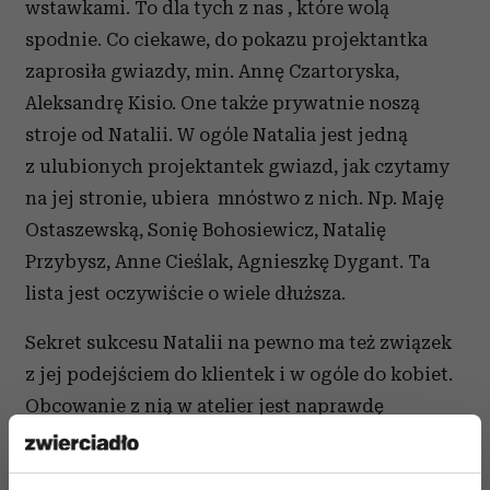
wstawkami. To dla tych z nas , które wolą
spodnie. Co ciekawe, do pokazu projektantka
zaprosiła gwiazdy, min. Annę Czartoryska,
Aleksandrę Kisio. One także prywatnie noszą
stroje od Natalii. W ogóle Natalia jest jedną
z ulubionych projektantek gwiazd, jak czytamy
na jej stronie, ubiera mnóstwo z nich. Np. Maję
Ostaszewską, Sonię Bohosiewicz, Natalię
Przybysz, Anne Cieślak, Agnieszkę Dygant. Ta
lista jest oczywiście o wiele dłuższa.
Sekret sukcesu Natalii na pewno ma też związek
z jej podejściem do klientek i w ogóle do kobiet.
Obcowanie z nią w atelier jest naprawdę
inspirujące.
Atelier Natalii Jaroszewskiej Warszawa Pl.