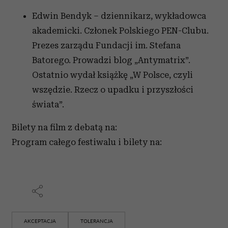
korzystasz z naszej witryny, udostępniamy partnerom
Edwin Bendyk – dziennikarz, wykładowca
społecznościowym, reklamowym i analitycznym.
akademicki. Członek Polskiego PEN-Clubu.
Partnerzy mogą połączyć te informacje z innymi danymi
Prezes zarządu Fundacji im. Stefana
otrzymanymi od Ciebie lub uzyskanymi podczas
korzystania z ich usług.
Batorego. Prowadzi blog „Antymatrix”.
Ostatnio wydał książkę „W Polsce, czyli
wszędzie. Rzecz o upadku i przyszłości
świata”.
Bilety na film z debatą na:
Program całego festiwalu i bilety na:
AKCEPTACJA
TOLERANCJA