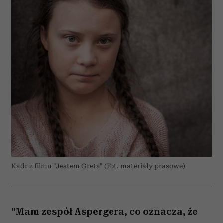
Kadr z filmu "Jestem Greta" (Fot. materiały prasowe)
“Mam zespół Aspergera, co oznacza, że