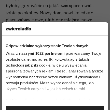
byłoby, gdybyście co jakiś czas spacerowali
sobie po okolicy. Nowy dom, nowi koledzy z
placu zabaw, nowe, ulubione miejsca, nowe
sklepy, nowi sąsiedzi to wszystko razem tworzy
nowy świat, najlepiej, żeby maluch poznawał go
z Tobą. Może też na zapoznawcze spacery zabrać
Odpowiedzialne wykorzystanie Twoich danych
ukochaną maskotkę, której będzie pokazywał i
Wraz z
naszymi 1022 partnerami
przetwarzamy Twoje
opisywał wszystko wokoło.
osobiste dane, np. adres IP, korzystając z takich
Powyższy tekst jest przedrukiem artykułu „ z
technologii jak pliki cookie, w celu wyświetlania
portalu dla rodziców
spersonalizowanych reklam i treści, analizowania tychże,
wychodzenia naprzeciw oczekiwaniom użytkowników i
rozwoju produktów. Masz wybór odnośnie tego, kto
używa Twoich danych i w jakich celach to robi.
Jeśli wyrazisz na to zgodę, chcielibyśmy również:
Gromadzić dane dotyczące Twojej lokalizacji