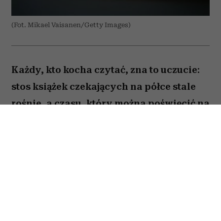
(Fot. Mikael Vaisanen/Getty Images)
Każdy, kto kocha czytać, zna to uczucie:
stos książek czekających na półce stale
rośnie, a czasu, który można poświęcić na
lekturę, ubywa. A przecież obok głośnych
nowości i sezonowych bestsellerów są
jeszcze te tytuły, które od lat wracają w
kolejnych zestawieniach
najważniejszych książek świata. Po które
warto sięgnąć? Zajrzałam do listy
Encyklopedii Britannica i wybrałam z