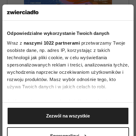
Odpowiedzialne wykorzystanie Twoich danych
Wraz z
naszymi 1022 partnerami
przetwarzamy Twoje
osobiste dane, np. adres IP, korzystając z takich
technologii jak pliki cookie, w celu wyświetlania
ZAMÓW
spersonalizowanych reklam i treści, analizowania tychże,
wychodzenia naprzeciw oczekiwaniom użytkowników i
WYDANIE DRUKOWANE
rozwoju produktów. Masz wybór odnośnie tego, kto
używa Twoich danych i w jakich celach to robi.
E-WYDANIE
Jeśli wyrazisz na to zgodę, chcielibyśmy również:
Gromadzić dane dotyczące Twojej lokalizacji
Zezwól na wszystkie
geograficznej z dokładnością nawet do kilku metrów
Identyfikować Twoje urządzenie, aktywnie
analizując charakteryzującego je zbiory danych
Spersonalizuj