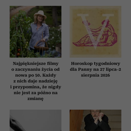
Wykorzystujemy pliki cookie do spersonalizowania treści
i reklam, aby oferować funkcje społecznościowe i
analizować ruch w naszej witrynie. Informacje o tym, jak
korzystasz z naszej witryny, udostępniamy partnerom
społecznościowym, reklamowym i analitycznym.
Partnerzy mogą połączyć te informacje z innymi danymi
otrzymanymi od Ciebie lub uzyskanymi podczas
korzystania z ich usług.
Najpiękniejsze filmy
Horoskop tygodniowy
o zaczynaniu życia od
dla Panny na 27 lipca–2
nowa po 50. Każdy
sierpnia 2026
z nich daje nadzieję
i przypomina, że nigdy
nie jest za późno na
zmianę