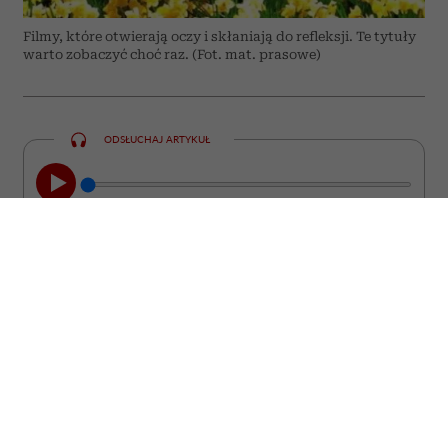
Filmy, które otwierają oczy i skłaniają do refleksji. Te tytuły
warto zobaczyć choć raz. (Fot. mat. prasowe)
ODSŁUCHAJ ARTYKUŁ
00:00
08:44
Nie każdy film kończy się wraz z
napisami końcowymi. Są takie historie,
które zostają z nami na długo. Wracają w
najmniej spodziewanych momentach,