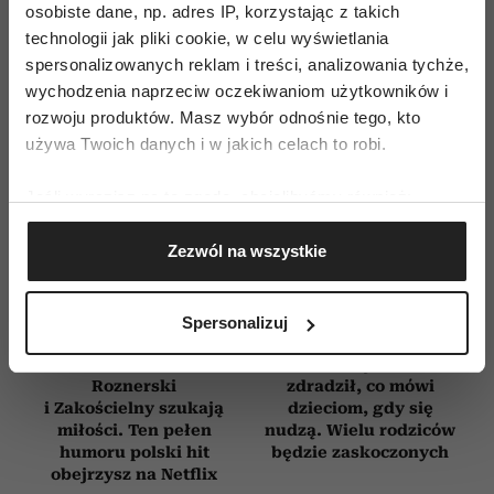
osobiste dane, np. adres IP, korzystając z takich
technologii jak pliki cookie, w celu wyświetlania
spersonalizowanych reklam i treści, analizowania tychże,
wychodzenia naprzeciw oczekiwaniom użytkowników i
rozwoju produktów. Masz wybór odnośnie tego, kto
używa Twoich danych i w jakich celach to robi.
Jeśli wyrazisz na to zgodę, chcielibyśmy również:
Gromadzić dane dotyczące Twojej lokalizacji
Zezwól na wszystkie
geograficznej z dokładnością nawet do kilku metrów
Identyfikować Twoje urządzenie, aktywnie
analizując charakteryzującego je zbiory danych
Spersonalizuj
(fingerprinting, czyli wirtualny odcisk palca)
Dowiedz się więcej odnośnie tego, jak Twoje osobiste
Bachleda-Curuś,
Novak Djoković
Roznerski
zdradził, co mówi
dane są przetwarzane oraz ustaw własne preferencje w
i Zakościelny szukają
dzieciom, gdy się
sekcji szczegółów
. W Deklaracji plików cookie możesz
miłości. Ten pełen
nudzą. Wielu rodziców
zmienić lub wycofać swoją zgodę w dowolnej chwili.
humoru polski hit
będzie zaskoczonych
obejrzysz na Netflix