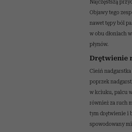
Najczęstszą przy
Objawy tego zespo
nawet tępy ból pa
w obu dłoniach w 
płynów.
Drętwienie 
Cieśń nadgarstka
poprzek nadgarst
w kciuku, palcu 
również za ruch 
tym drętwienie i
spowodowany międ