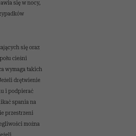
jawia się w nocy,
przypadków
ających się oraz
połu cieśni
ca wymaga takich
eżeli drętwienie
u i podpierać
nikać spania na
e przestrzeni
legliwości można
eżeli