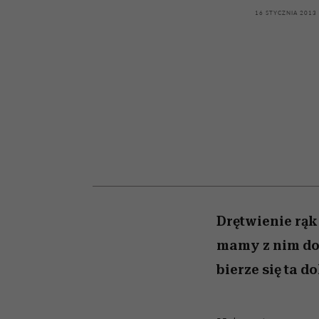
kawę z Kasią Miller”, s.
rachunek sumienia
modelowania
weterynarz”
16 STYCZNIA 2013
odc. 7]
Drętwienie rąk
mamy z nim do 
bierze się ta d