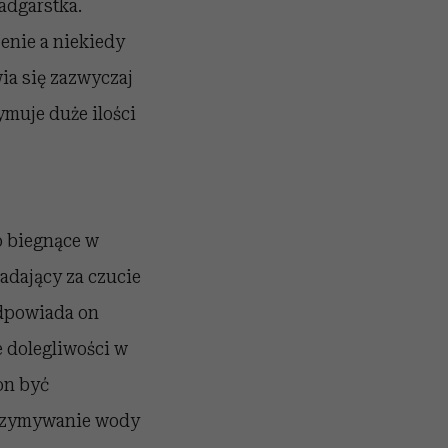
nadgarstka.
zenie a niekiedy
wia się zazwyczaj
ymuje duże ilości
o biegnące w
dający za czucie
Odpowiada on
 dolegliwości w
on być
trzymywanie wody