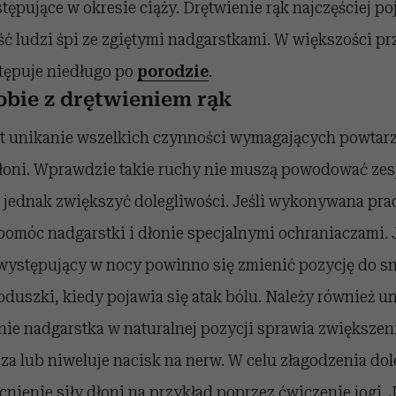
ępujące w okresie ciąży. Drętwienie rąk najczęściej po
ść ludzi śpi ze zgiętymi nadgarstkami. W większości 
stępuje niedługo po
porodzie
.
obie z drętwieniem rąk
st unikanie wszelkich czynności wymagających powtarz
łoni. Wprawdzie takie ruchy nie muszą powodować zes
 jednak zwiększyć dolegliwości. Jeśli wykonywana pra
omóc nadgarstki i dłonie specjalnymi ochraniaczami. J
 występujący w nocy powinno się zmienić pozycję do sn
duszki, kiedy pojawia się atak bólu. Należy również u
ie nadgarstka w naturalnej pozycji sprawia zwiększeni
sza lub niweluje nacisk na nerw. W celu złagodzenia do
cnienie siły dłoni na przykład poprzez ćwiczenie jogi. J