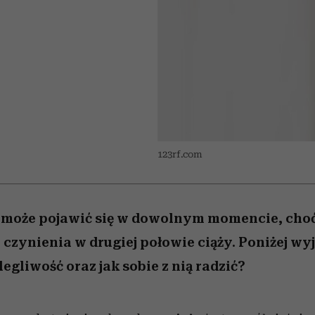
 5,
osób, które biorą na siebie za
powinien znać odpowiedź
Wiemy, gdzie go kupić
Miller s. 5, odc. 6]
sezon jesień–zima 2
mężczyzna jest mn
dużo
reaktywny”
123rf.com
 może pojawić się w dowolnym momencie, choć 
czynienia w drugiej połowie ciąży. Poniżej w
olegliwość oraz jak sobie z nią radzić?