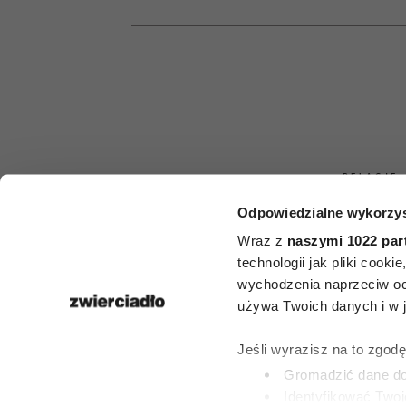
RELACJE
Odpowiedzialne wykorzys
Jak zachowu
Wraz z
naszymi 1022 par
mąż, który ni
technologii jak pliki cook
wychodzenia naprzeciw oc
Oto sygnały,
używa Twoich danych i w ja
nie warto ig
Jeśli wyrazisz na to zgod
Gromadzić dane dot
Identyfikować Twoj