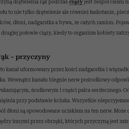
czyną drętwienia rąk podczas
ciąży
jest zespół cieśni 
łu to nie tylko drętwienie ale również łaskotanie, piec
lców, dłoni, nadgarstka a bywa, że całych ramion. Poja
drugiej połowie ciąży, kiedy to organizm kobiety zatrz
rąk - przyczyny
 to kanał uformowany przez kości nadgarstka i więzadł
ka. Wewnątrz kanału biegnie nerw pośrodkowy odpowia
wskazującym, środkowym i części palca serdecznego. 
mięśnia przy podstawie kciuka. Wszystkie nieprzyjemne
 ból dłoni są spowodowane uciskiem na ten nerw. Może 
zy innymi przez obrzęki, których przyczyną jest za