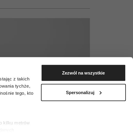
Zezwól na wszystkie
tając z takich
zowania tychże,
Spersonalizuj
ośnie tego, kto
o kilku metrów
 danych