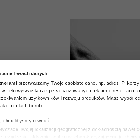
tanie Twoich danych
je się
tnerami
przetwarzamy Twoje osobiste dane, np. adres IP, korzys
e kocha?
ie, w celu wyświetlania spersonalizowanych reklam i treści, anali
zekiwaniom użytkowników i rozwoju produktów. Masz wybór odn
 których
kich celach to robi.
norować
ę, chcielibyśmy również:
yczące Twojej lokalizacji geograficznej z dokładnością nawet d
e urządzenie, aktywnie analizując charakteryzującego je zbiory