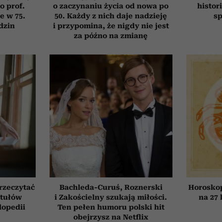
o prof.
o zaczynaniu życia od nowa po
histor
e w 75.
50. Każdy z nich daje nadzieję
sp
dzin
i przypomina, że nigdy nie jest
za późno na zmianę
przeczytać
Bachleda-Curuś, Roznerski
Horosko
ytułów
i Zakościelny szukają miłości.
na 27 
lopedii
Ten pełen humoru polski hit
obejrzysz na Netflix