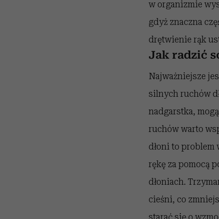
w organizmie wyst
gdyż znaczna czę
drętwienie rąk u
Jak radzić s
Najważniejsze je
silnych ruchów d
nadgarstka, mogą
ruchów warto wsp
dłoni to problem
rękę za pomocą po
dłoniach. Trzyman
cieśni, co zmniej
starać się o wzmo