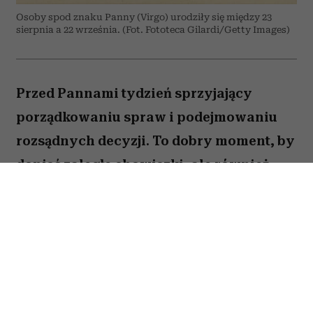
Osoby spod znaku Panny (Virgo) urodziły się między 23
sierpnia a 22 września. (Fot. Fototeca Gilardi/Getty Images)
Przed Pannami tydzień sprzyjający
porządkowaniu spraw i podejmowaniu
rozsądnych decyzji. To dobry moment, by
dopiąć zaległe obowiązki, ale również
zastanowić się, które z nich naprawdę są
warte twojej energii. Nie wszystko musisz
zrobić od razu. Sprawdź, co gwiazdy
przygotowały dla Panny na okres od 27
lipca do 2 sierpnia 2026 roku.