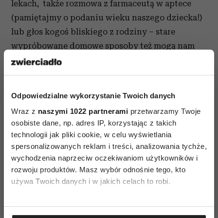
lekach, także rozmowa z farmaceutą w aptece
(pamiętajmy o podaniu wieku naszego dziecka!)
lub głos kogoś bliskiego z rodziny – stare
wypróbowane domowe sposoby też mogą nam
pomóc. Pamiętajmy o prawidłowej diecie, która
ma ogromny wpływ na zdrowie naszych dzieci.
Odrę przepłynąłem łódką
Odpowiedzialne wykorzystanie Twoich danych
Wraz z
naszymi 1022 partnerami
przetwarzamy Twoje
Czas przedszkola to też choroby zakaźne. Ospa
osobiste dane, np. adres IP, korzystając z takich
wietrzna, różyczka, świnka – na te choroby
technologii jak pliki cookie, w celu wyświetlania
możemy dziecko zaszczepić. Dzięki temu nasze
spersonalizowanych reklam i treści, analizowania tychże,
dziecko przy kontakcie z takimi wirusami potrafi
wychodzenia naprzeciw oczekiwaniom użytkowników i
rozwoju produktów. Masz wybór odnośnie tego, kto
się skutecznie bronić i albo nie rozwinie w ogóle
używa Twoich danych i w jakich celach to robi.
objawów chorobowych, albo będą one
łagodniejsze niż u innych dzieci. Czas wylęgania,
Jeśli wyrazisz na to zgodę, chcielibyśmy również:
czyli rozwijania się tych chorób, to 21 dni od
Gromadzić dane dotyczące Twojej lokalizacji