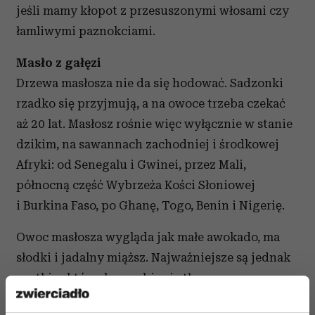
jeśli mamy kłopot z przesuszonymi włosami czy
łamliwymi paznokciami.
Masło z gałęzi
Drzewa masłosza nie da się hodować. Sadzonki
rzadko się przyjmują, a na owoce trzeba czekać
aż 20 lat. Masłosz rośnie więc wyłącznie w stanie
dzikim, na sawannach zachodniej i środkowej
Afryki: od Senegalu i Gwinei, przez Mali,
północną część Wybrzeża Kości Słoniowej
i Burkina Faso, po Ghanę, Togo, Benin i Nigerię.
Owoc masłosza wygląda jak małe awokado, ma
słodki i jadalny miąższ. Najważniejsze są jednak
pestki, z których wyrabia się tłuszcz zwany
karité lub shea. Masłosz towarzyszy