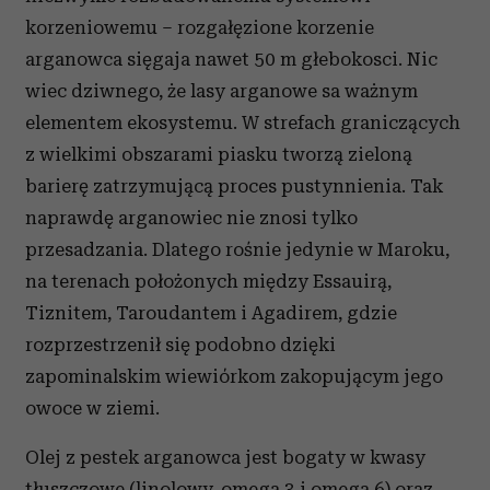
korzeniowemu – rozgałęzione korzenie
arganowca sięgaja nawet 50 m głebokosci. Nic
wiec dziwnego, że lasy arganowe sa ważnym
elementem ekosystemu. W strefach graniczących
z wielkimi obszarami piasku tworzą zieloną
barierę zatrzymującą proces pustynnienia. Tak
naprawdę arganowiec nie znosi tylko
przesadzania. Dlatego rośnie jedynie w Maroku,
na terenach położonych między Essauirą,
Tiznitem, Taroudantem i Agadirem, gdzie
rozprzestrzenił się podobno dzięki
zapominalskim wiewiórkom zakopującym jego
owoce w ziemi.
Olej z pestek arganowca jest bogaty w kwasy
tłuszczowe (linolowy, omega 3 i omega 6) oraz