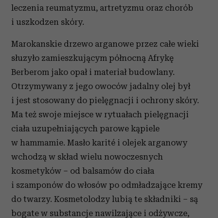
leczenia reumatyzmu, artretyzmu oraz chorób
i uszkodzen skóry.
Marokanskie drzewo arganowe przez całe wieki
słuzyło zamieszkującym północną Afrykę
Berberom jako opał i materiał budowlany.
Otrzymywany z jego owoców jadalny olej był
i jest stosowany do pielęgnacji i ochrony skóry.
Ma też swoje miejsce w rytuałach pielęgnacji
ciała uzupełniających parowe kąpiele
w hammamie. Masło karité i olejek arganowy
wchodzą w skład wielu nowoczesnych
kosmetyków – od balsamów do ciała
i szamponów do włosów po odmładzające kremy
do twarzy. Kosmetolodzy lubią te składniki – są
bogate w substancje nawilzające i odżywcze,