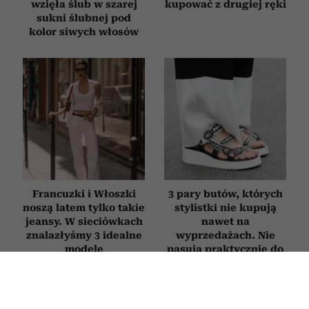
wzięła ślub w szarej
kupować z drugiej ręki
sukni ślubnej pod
kolor siwych włosów
Francuzki i Włoszki
3 pary butów, których
noszą latem tylko takie
stylistki nie kupują
jeansy. W sieciówkach
nawet na
znalazłyśmy 3 idealne
wyprzedażach. Nie
modele
pasują praktycznie do
niczego