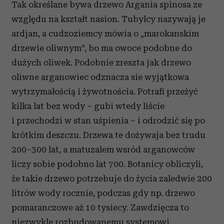
Tak określane bywa drzewo Argania spinosa ze
względu na kształt nasion. Tubylcy nazywają je
ardjan, a cudzoziemcy mówia o „marokanskim
drzewie oliwnym”, bo ma owoce podobne do
dużych oliwek. Podobnie zreszta jak drzewo
oliwne arganowiec odznacza sie wyjątkowa
wytrzymałością i żywotnościa. Potrafi przeżyć
kilka lat bez wody – gubi wtedy liście
i przechodzi w stan uśpienia – i odrodzić się po
krótkim deszczu. Drzewa te dożywaja bez trudu
200–300 lat, a matuzalem wsród arganowców
liczy sobie podobno lat 700. Botanicy obliczyli,
że takie drzewo potrzebuje do życia zaledwie 200
litrów wody rocznie, podczas gdy np. drzewo
pomaranczowe aż 10 tysiecy. Zawdzięcza to
niezwykle rozbudowanemu systemowi