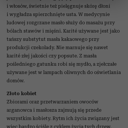
sekcji szczegółów
. W Deklaracji plików cookie możesz
i włosów, świetnie też pielęgnuje skórę dłoni
zmienić lub wycofać swoją zgodę w dowolnej chwili.
i wygładza spierzchnięte usta. W medycynie
ludowej rozgrzane masło służy do masażu przy
Wykorzystujemy pliki cookie do spersonalizowania treści
bólach stawów i mięśni. Karité używane jest jako
i reklam, aby oferować funkcje społecznościowe i
analizować ruch w naszej witrynie. Informacje o tym, jak
tańszy substytut masła kakaowego przy
korzystasz z naszej witryny, udostępniamy partnerom
produkcji czekolady. Nie marnuje się nawet
społecznościowym, reklamowym i analitycznym.
karité złej jakości czy popsute. Z masła
Partnerzy mogą połączyć te informacje z innymi danymi
pośledniego gatunku robi się mydło, a zjełczałe
otrzymanymi od Ciebie lub uzyskanymi podczas
używane jest w lampach oliwnych do oświetlania
korzystania z ich usług.
domów.
Złoto kobiet
Zbiorami oraz przetwarzaniem owoców
arganowca i masłosza zajmują się przede
wszystkim kobiety. Rytm ich życia związany jest
więc bardzo ściśle z cyklem życia tych drzew.