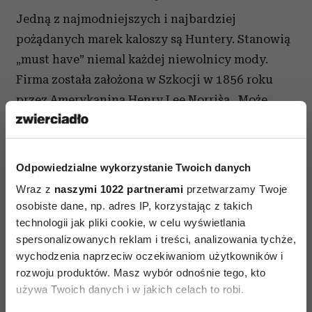
Jedną z najmodniejszych i najbardziej
pożądanych marek kaloszy są Huntery. Stanowią
„must have” niemal każdej niewolnicy mody.
Firma została założona w Szkocji w 1856 roku
przez Amerykanina Henry Lee Norris`a. Może
trudno w to uwierzyć , ale swoją największą
karierę zawdzięczają I wojnie światowej.
Ministerstwo Obrony zgłosiło się do nich z
Odpowiedzialne wykorzystanie Twoich danych
prośbą o stworzenie specjalnych butów
Wraz z
naszymi 1022 partnerami
przetwarzamy Twoje
nadających się na front i do okopów zalewanych
osobiste dane, np. adres IP, korzystając z takich
deszczem. Firma spełniła tę prośbę tworząc
technologii jak pliki cookie, w celu wyświetlania
spersonalizowanych reklam i treści, analizowania tychże,
gumowe buty, które swoim wyglądem
wychodzenia naprzeciw oczekiwaniom użytkowników i
przypominały wysokie obuwie wojskowe. Po
rozwoju produktów. Masz wybór odnośnie tego, kto
wojnie ten model stał się najpopularniejszy, m.in.
używa Twoich danych i w jakich celach to robi.
ze względu na swą praktyczność. Do dnia