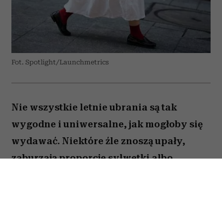
Fot. Spotlight/Launchmetrics
Nie wszystkie letnie ubrania są tak
wygodne i uniwersalne, jak mogłoby się
wydawać. Niektóre źle znoszą upały,
zaburzają proporcje sylwetki albo
sprawiają, że stylizacja wygląda mniej
elegancko. Oto pięć rzeczy, które stylistki
najchętniej usunęłyby z wakacyjnej szafy.