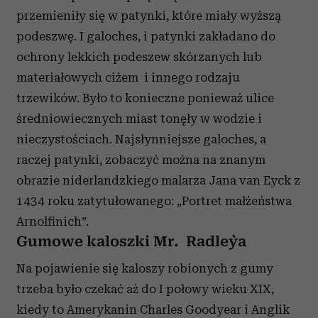
przemieniły się w patynki, które miały wyższą
podeszwę. I galoches, i patynki zakładano do
ochrony lekkich podeszew skórzanych lub
materiałowych ciżem i innego rodzaju
trzewików. Było to konieczne ponieważ ulice
średniowiecznych miast tonęły w wodzie i
nieczystościach. Najsłynniejsze galoches, a
raczej patynki, zobaczyć można na znanym
obrazie niderlandzkiego malarza Jana van Eyck z
1434 roku zatytułowanego: „Portret małżeństwa
Arnolfinich”.
Gumowe kaloszki Mr. Radley`a
Na pojawienie się kaloszy robionych z gumy
trzeba było czekać aż do I połowy wieku XIX,
kiedy to Amerykanin Charles Goodyear i Anglik