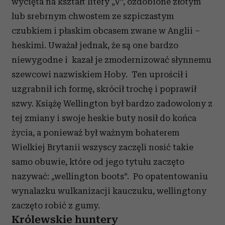
wycięta na kształt litery „V”, ozdobione złotym
lub srebrnym chwostem ze szpiczastym
czubkiem i płaskim obcasem zwane w Anglii –
heskimi. Uważał jednak, że są one bardzo
niewygodne i kazał je zmodernizować słynnemu
szewcowi nazwiskiem Hoby. Ten uprościł i
uzgrabnił ich formę, skrócił trochę i poprawił
szwy. Książę Wellington był bardzo zadowolony z
tej zmiany i swoje heskie buty nosił do końca
życia, a ponieważ był ważnym bohaterem
Wielkiej Brytanii wszyscy zaczęli nosić takie
samo obuwie, które od jego tytułu zaczęto
nazywać: „wellington boots”. Po opatentowaniu
wynalazku wulkanizacji kauczuku, wellingtony
zaczęto robić z gumy.
Królewskie huntery