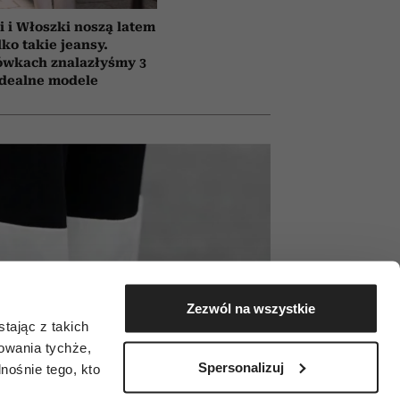
i i Włoszki noszą latem
lko takie jeansy.
ówkach znalazłyśmy 3
idealne modele
Zezwól na wszystkie
tając z takich
zowania tychże,
Spersonalizuj
ośnie tego, kto