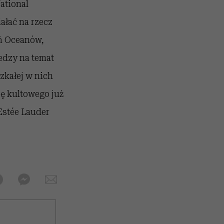
ational
ałać na rzecz
ń Oceanów,
edzy na temat
zkałej w nich
ję kultowego już
Estée Lauder