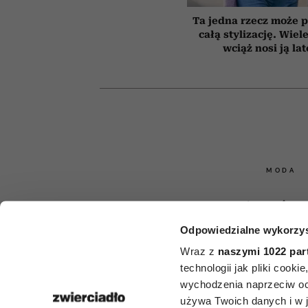
Ta jedna rzecz może p
całą stylizację. Wiel
wciąż nosi ją la
MODA
3 pary butów,
Odpowiedzialne wykorzys
stylistki ni
Wraz z
naszymi 1022 par
nawet 
technologii jak pliki cook
wychodzenia naprzeciw oc
wyprzedaża
używa Twoich danych i w ja