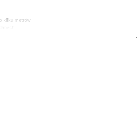
o kilku metrów
 danych
łasne
ać swoją zgodę w
społecznościowe
dostępniamy
nformacje z
tóre później
em do kasy
 modeli