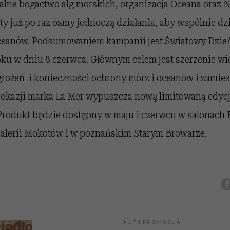
alne bogactwo alg morskich, organizacja Oceana oraz N
y już po raz ósmy jednoczą działania, aby wspólnie dzi
oceanów. Podsumowaniem kampanii jest Światowy Dzie
ku w dniu 8 czerwca. Głównym celem jest szerzenie wi
agrożeń i konieczności ochrony mórz i oceanów i zamies
tej okazji marka La Mer wypuszcza nową limitowaną edyc
 Produkt będzie dostępny w maju i czerwcu w salonach 
alerii Mokotów i w poznańskim Starym Browarze.
AUTOPROMOCJA