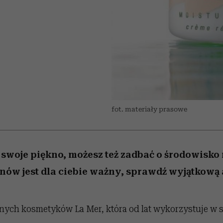
 5,
osób, które biorą na siebie za
powinien znać odpowiedź
Wiemy, gdzie go kupić
Miller s. 5, odc. 6]
sezon jesień–zima 2
mężczyzna jest mn
dużo
reaktywny”
fot. materiały prasowe
o swoje piękno, możesz też zadbać o środowisko 
anów jest dla ciebie ważny, sprawdź wyjątkową 
ych kosmetyków La Mer, która od lat wykorzystuje w 