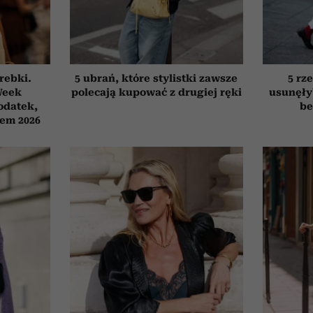
orebki.
5 ubrań, które stylistki zawsze
5 rze
Week
polecają kupować z drugiej ręki
usunęły
odatek,
be
tem 2026