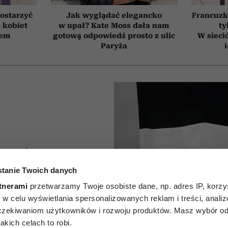
ostarzyć
Jak wyglądać elegancko
Francuzk
e kobiet
w upał? Kate Moss dała nam
ty
tem
gotową odpowiedź prosto z ulic
W sieci
Paryża
 których
tanie Twoich danych
e kupują
tnerami
przetwarzamy Twoje osobiste dane, np. adres IP, korzys
na
ie, w celu wyświetlania spersonalizowanych reklam i treści, anali
zekiwaniom użytkowników i rozwoju produktów. Masz wybór odn
ch. Nie
kich celach to robi.