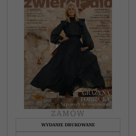
i reklam, aby oferować funkcje społecznościowe i
analizować ruch w naszej witrynie. Informacje o tym, jak
korzystasz z naszej witryny, udostępniamy partnerom
społecznościowym, reklamowym i analitycznym.
Partnerzy mogą połączyć te informacje z innymi danymi
otrzymanymi od Ciebie lub uzyskanymi podczas
korzystania z ich usług.
ZAMÓW
WYDANIE DRUKOWANE