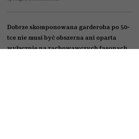
Dobrze skomponowana garderoba po 50-
tce nie musi być obszerna ani oparta
wyłącznie na zachowawczych fasonach.
Wystarczy kilka odpowiednio dobranych
elementów, aby codzienne stylizacje
wyglądały nowocześnie, elegancko i
pasowały do wielu okazji. Stylistki
szczególnie polecają pięć rzeczy, które
mogą całkowicie odmienić zawartość
szafy.