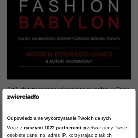
Jeśli chcesz poznać odpowiedz na pytanie: Kogo
nie chciał ubierać Tom Ford? Jaką kawę należy
podać Ann Wintour? Jak wyglądają kulisy fashin
week Londyn/Paryż/Nowy Jork/Na jakiej diecie
Odpowiedzialne wykorzystanie Twoich danych
są modelki? to koniecznie przeczytaj „Fashion
Wraz z
naszymi 1022 partnerami
przetwarzamy Twoje
babylon”.
osobiste dane, np. adres IP, korzystając z takich