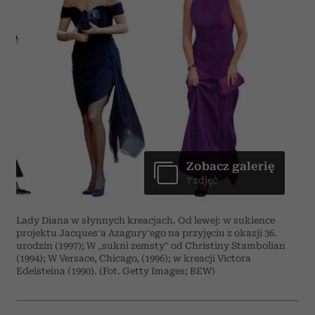
Zobacz galerię
7 zdjęć
Lady Diana w słynnych kreacjach. Od lewej: w sukience
projektu Jacques’a Azagury’ego na przyjęciu z okazji 36.
urodzin (1997); W „sukni zemsty” od Christiny Stambolian
(1994); W Versace, Chicago, (1996); w kreacji Victora
Edelsteina (1990). (Fot. Getty Images; BEW)