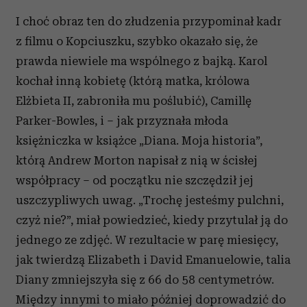
I choć obraz ten do złudzenia przypominał kadr
z filmu o Kopciuszku, szybko okazało się, że
prawda niewiele ma wspólnego z bajką. Karol
kochał inną kobietę (którą matka, królowa
Elżbieta II, zabroniła mu poślubić), Camillę
Parker-Bowles, i – jak przyznała młoda
księżniczka w książce „Diana. Moja historia”,
którą Andrew Morton napisał z nią w ścisłej
współpracy – od początku nie szczędził jej
uszczypliwych uwag. „Trochę jesteśmy pulchni,
czyż nie?”, miał powiedzieć, kiedy przytulał ją do
jednego ze zdjęć. W rezultacie w parę miesięcy,
jak twierdzą Elizabeth i David Emanuelowie, talia
Diany zmniejszyła się z 66 do 58 centymetrów.
Między innymi to miało później doprowadzić do