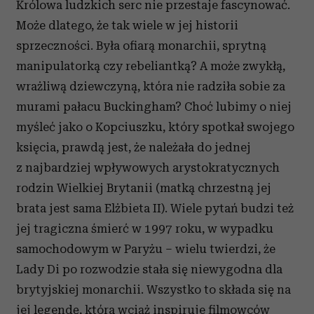
Królowa ludzkich serc nie przestaje fascynować.
Może dlatego, że tak wiele w jej historii
sprzeczności. Była ofiarą monarchii, sprytną
manipulatorką czy rebeliantką? A może zwykłą,
wrażliwą dziewczyną, która nie radziła sobie za
murami pałacu Buckingham? Choć lubimy o niej
myśleć jako o Kopciuszku, który spotkał swojego
księcia, prawdą jest, że należała do jednej
z najbardziej wpływowych arystokratycznych
rodzin Wielkiej Brytanii (matką chrzestną jej
brata jest sama Elżbieta II). Wiele pytań budzi też
jej tragiczna śmierć w 1997 roku, w wypadku
samochodowym w Paryżu – wielu twierdzi, że
Lady Di po rozwodzie stała się niewygodna dla
brytyjskiej monarchii. Wszystko to składa się na
jej legendę, która wciąż inspiruje filmowców