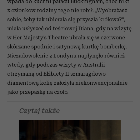
wpada do kuchni pałacu Buckingham, choć nikt
z członków rodziny tego nie robił. „Wyobrażasz
sobie, żeby tak ubierała się przyszła królowa?”,
miała usłyszeć od teściowej Diana, gdy na wizytę
w Her Majesty’s Theatre ubrała się w czerwone
skórzane spodnie i satynową kurtkę bomberkę.
Niezadowolenie z Londynu napłynęło również
wtedy, gdy podczas wizyty w Australii
otrzymaną od Elżbiety II szmaragdowo-
diamentową kolię założyła niekonwencjonalnie
jako przepaskę na czoło.
Czytaj także