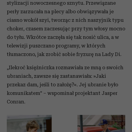
stylizacji nowoczesnego sznytu. Przewiązane
perły zarzucała na plecy albo obwiązywała je
ciasno wokół szyi, tworząc z nich naszyjnik typu
choker, czasem zaczesując przy tym włosy mocno
do tyłu. Wkrótce zaczęła się tak nosić ulica, a w
telewizji puszczano programy, w których
tłumaczono, jak zrobić sobie fryzurę na Lady Di.
„Ilekroć księżniczka rozmawiała ze mną o swoich
ubraniach, zawsze się zastanawiała: »Jaki
przekaz dam, jeśli to założę?«. Jej ubranie było
komunikatem” – wspominał projektant Jasper
Conran.