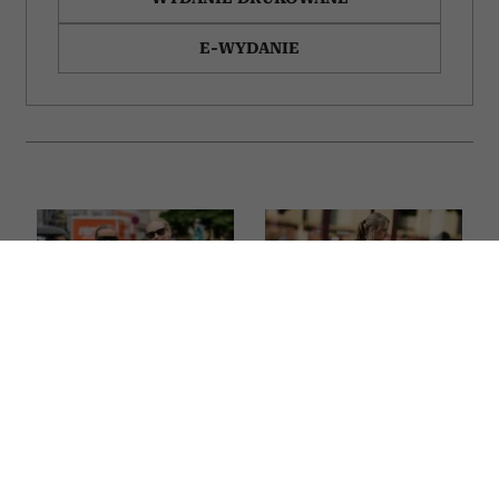
E-WYDANIE
Już nie niebieskie,
5 rzeczy, które stylistki
białe ani czarne.
usunęłyby z letniej
Dżinsy w tych kolorach
garderoby bez
będą niezastąpioną
zastanowienia