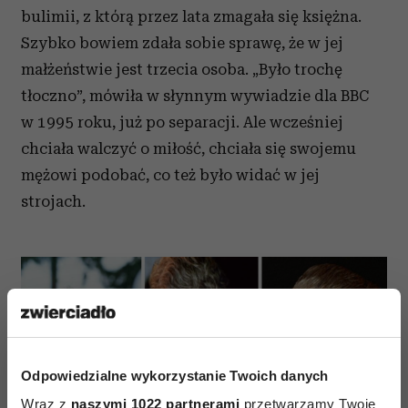
bulimii, z którą przez lata zmagała się księżna.
Szybko bowiem zdała sobie sprawę, że w jej
małżeństwie jest trzecia osoba. „Było trochę
tłoczno”, mówiła w słynnym wywiadzie dla BBC
w 1995 roku, już po separacji. Ale wcześniej
chciała walczyć o miłość, chciała się swojemu
mężowi podobać, co też było widać w jej
strojach.
Odpowiedzialne wykorzystanie Twoich danych
Wraz z
naszymi 1022 partnerami
przetwarzamy Twoje