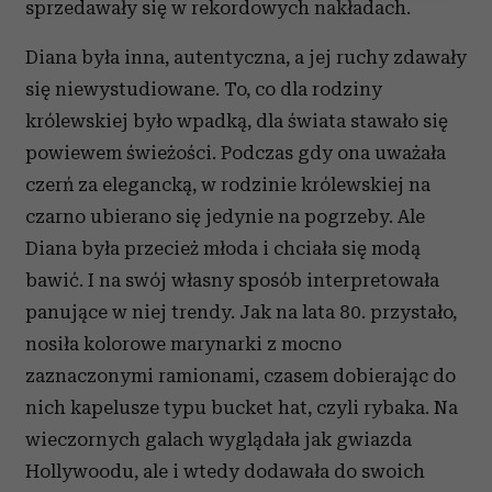
sprzedawały się w rekordowych nakładach.
Wykorzystujemy pliki cookie do spersonalizowania treści
i reklam, aby oferować funkcje społecznościowe i
Diana była inna, autentyczna, a jej ruchy zdawały
analizować ruch w naszej witrynie. Informacje o tym, jak
się niewystudiowane. To, co dla rodziny
korzystasz z naszej witryny, udostępniamy partnerom
społecznościowym, reklamowym i analitycznym.
królewskiej było wpadką, dla świata stawało się
Partnerzy mogą połączyć te informacje z innymi danymi
powiewem świeżości. Podczas gdy ona uważała
otrzymanymi od Ciebie lub uzyskanymi podczas
czerń za elegancką, w rodzinie królewskiej na
korzystania z ich usług.
czarno ubierano się jedynie na pogrzeby. Ale
Diana była przecież młoda i chciała się modą
bawić. I na swój własny sposób interpretowała
panujące w niej trendy. Jak na lata 80. przystało,
nosiła kolorowe marynarki z mocno
zaznaczonymi ramionami, czasem dobierając do
nich kapelusze typu bucket hat, czyli rybaka. Na
wieczornych galach wyglądała jak gwiazda
Hollywoodu, ale i wtedy dodawała do swoich