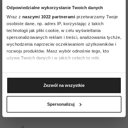
Odpowiedzialne wykorzystanie Twoich danych
Wraz z
naszymi 1022 partnerami
przetwarzamy Twoje
osobiste dane, np. adres IP, korzystając z takich
technologii jak pliki cookie, w celu wyświetlania
spersonalizowanych reklam i treści, analizowania tychże,
wychodzenia naprzeciw oczekiwaniom użytkowników i
rozwoju produktów. Masz wybór odnośnie tego, kto
używa Twoich danych i w jakich celach to robi.
Jeśli wyrazisz na to zgodę, chcielibyśmy również:
Gromadzić dane dotyczące Twojej lokalizacji
Zezwól na wszystkie
geograficznej z dokładnością nawet do kilku metrów
Identyfikować Twoje urządzenie, aktywnie
Pokazy na sezon jesień–zima 2023, od lewej: Bottega Veneta,
analizując charakteryzującego je zbiory danych
Gucci (Fot. Spotlight. Launchmetrics/Agencja FREE)
Spersonalizuj
(fingerprinting, czyli wirtualny odcisk palca)
Dowiedz się więcej odnośnie tego, jak Twoje osobiste
dane są przetwarzane oraz ustaw własne preferencje w