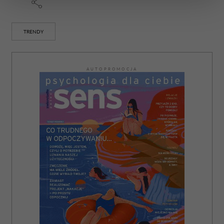
sekcji szczegółów
. W Deklaracji plików cookie możesz
zmienić lub wycofać swoją zgodę w dowolnej chwili.
TRENDY
Wykorzystujemy pliki cookie do spersonalizowania treści
i reklam, aby oferować funkcje społecznościowe i
analizować ruch w naszej witrynie. Informacje o tym, jak
AUTOPROMOCJA
korzystasz z naszej witryny, udostępniamy partnerom
społecznościowym, reklamowym i analitycznym.
Partnerzy mogą połączyć te informacje z innymi danymi
otrzymanymi od Ciebie lub uzyskanymi podczas
korzystania z ich usług.