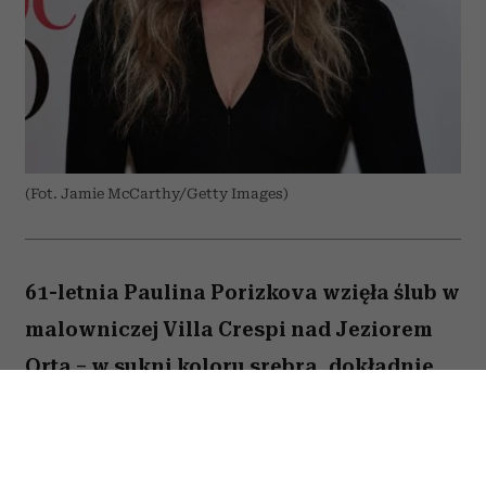
(Fot. Jamie McCarthy/Getty Images)
61-letnia Paulina Porizkova wzięła ślub w
malowniczej Villa Crespi nad Jeziorem
Orta – w sukni koloru srebra, dokładnie
takiego jak jej włosy. Supermodelka
świadomie odpuściła biel, ale jej wybór
nie miał nic wspólnego z tym, że to już