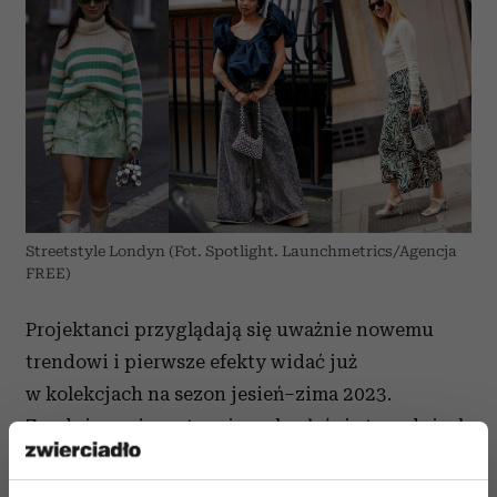
Streetstyle Londyn (Fot. Spotlight. Launchmetrics/Agencja
FREE)
Projektanci przyglądają się uważnie nowemu
trendowi i pierwsze efekty widać już
w kolekcjach na sezon jesień–zima 2023.
Zgadujemy, że na trwających właśnie tygodniach
mody na sezon wiosna–lato 2024 biżuteryjnych
torebek na co dzień pojawi się jeszcze więcej.