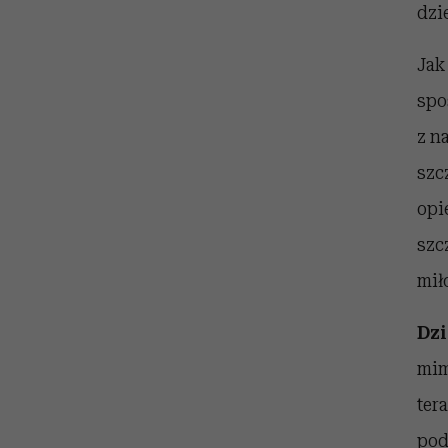
dzi
Jak
spo
z n
szc
opi
szc
mił
Dzi
mim
ter
pod