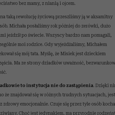
eciństwo bez mamy, z nianią i ojcem.
 na taką rewolucję życiową przeszliśmy ją w aksamitny
sób. Michała posłaliśmy rok później do zerówki, dużo
ami jeździł po świecie. Wszyscy bardzo nam pomagali,
zególnie moi rodzice. Gdy wyjeżdżaliśmy, Michałem
ekował się mój tata. Myślę, że Misiek jest dzieckiem
zęścia. Ma ze strony dziadków uważność, bezwarunko
ość.
adkowie to instytucja nie do zastąpienia
. Dzięki n
o że znajdował się w różnych trudnych sytuacjach, jes
az zdrowy emocjonalnie. Czuje się przez tyle osób koch
ziwiany. Choć jest jedynakiem, ma przyrodnie rodzeń