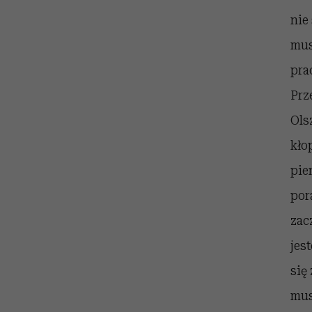
nie
mus
pra
Prz
Ols
kło
pie
por
zac
jes
się
mus