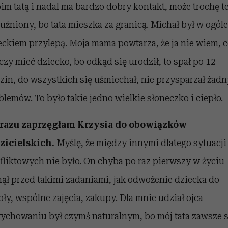
im tatą i nadal ma bardzo dobry kontakt, może trochę t
luźniony, bo tata mieszka za granicą. Michał był w ogóle
eckiem przylepą. Moja mama powtarza, że ja nie wiem, c
czy mieć dziecko, bo odkąd się urodził, to spał po 12
zin, do wszystkich się uśmiechał, nie przysparzał żad
blemów. To było takie jedno wielkie słoneczko i ciepło.
razu zaprzęgłam Krzysia do obowiązków
zicielskich.
Myślę, że między innymi dlatego sytuacji
fliktowych nie było. On chyba po raz pierwszy w życiu
nął przed takimi zadaniami, jak odwożenie dziecka do
oły, wspólne zajęcia, zakupy. Dla mnie udział ojca
ychowaniu był czymś naturalnym, bo mój tata zawsze s