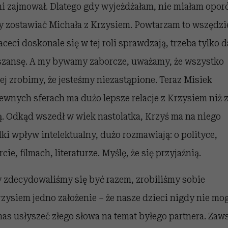
i zajmował. Dlatego gdy wyjeżdżałam, nie miałam opor
y zostawiać Michała z Krzysiem. Powtarzam to wszędzi
faceci doskonale się w tej roli sprawdzają, trzeba tylko 
szansę. A my bywamy zaborcze, uważamy, że wszystko
iej zrobimy, że jesteśmy niezastąpione. Teraz Misiek
ewnych sferach ma dużo lepsze relacje z Krzysiem niż 
. Odkąd wszedł w wiek nastolatka, Krzyś ma na niego
lki wpływ intelektualny, dużo rozmawiają: o polityce,
cie, filmach, literaturze. Myślę, że się przyjaźnią.
 zdecydowaliśmy się być razem, zrobiliśmy sobie
rzysiem jedno założenie – że nasze dzieci nigdy nie mo
nas usłyszeć złego słowa na temat byłego partnera. Zaw