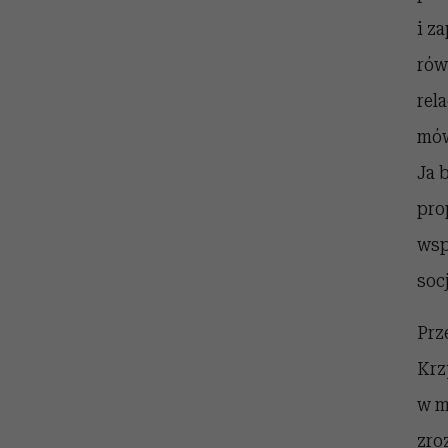
i z
rów
rel
mów
Ja 
pro
wsp
soc
Prz
Krz
w m
zro