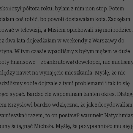
 skończył półtora roku, byłam z nim non stop. Potem
iałam coś robić, bo powoli dostawałam kota. Zaczęłam
cować w telewizji, a Misiem opiekowali się moi rodzice.
ez dwa lata dojeżdżałam w weekendy z Warszawy do
ztyna. W tym czasie wpadliśmy z byłym mężem w duże
poty finansowe – zbankrutował deweloper, nie mieliśm
niędzy nawet na wynajęcie mieszkania. Myślę, że nie
adziliśmy sobie dojrzale z tymi problemami i tak to się
zęło sypać. Bardzo źle wspominam tamten okres. Dlateg
tem Krzysiowi bardzo wdzięczna, że jak zdecydowaliśm
 zamieszkać razem, to on postawił warunek: Natychmias
imy ściągnąć Michała. Myślę, że przypomniało mu się 