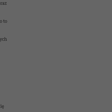
eraz
o to
nych
ię