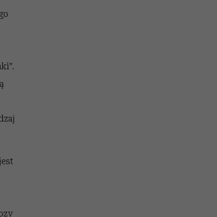
ego
ki”.
ą
dzaj
jest
bozy