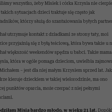
iliśmy wszystko, żeby Misiek i córka Krzysia nie cierpie
 takich sytuacjach dzieci traktuje się często jak
ładników, którzy służą do szantażowania byłych partne
hał utrzymuje kontakt z dziadkami ze strony taty, moi
zice przyjaźnią się z byłą teściową, która bywa także u 
hał większość weekendów spędza u babci. Także mama
ysia, która w ogóle pomaga dzieciom, uwielbia zajmow
 Michałem – jest dla niej małym Krzysiem sprzed lat. Jak
rze kieruje dzieckiem w takiej wielorodzinie, ma ono
cej punktów oparcia, może czerpać z niej pełnymi
ściami.
dziłam Misia bardzo młodo, w wieku 21 lat.
Dopók