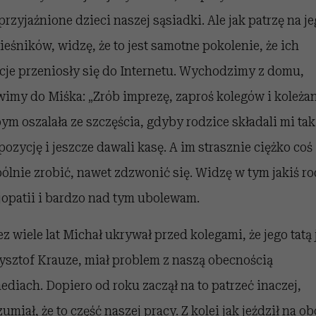
aprzyjaźnione dzieci naszej sąsiadki. Ale jak patrzę na j
ieśników, widzę, że to jest samotne pokolenie, że ich
acje przeniosły się do Internetu. Wychodzimy z domu,
imy do Miśka: „Zrób imprezę, zaproś kolegów i koleżan
bym oszalała ze szczęścia, gdyby rodzice składali mi tak
pozycję i jeszcze dawali kasę. A im strasznie ciężko coś
ólnie zrobić, nawet zdzwonić się. Widzę w tym jakiś ro
jopatii i bardzo nad tym ubolewam.
ez wiele lat Michał ukrywał przed kolegami, że jego tatą 
ysztof Krauze, miał problem z naszą obecnością
ediach. Dopiero od roku zaczął na to patrzeć inaczej,
zumiał, że to część naszej pracy. Z kolei jak jeździł na o