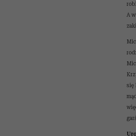
rob
A w
zak
Mic
rod
Mic
Krz
się
mąd
wię
gar
Uro