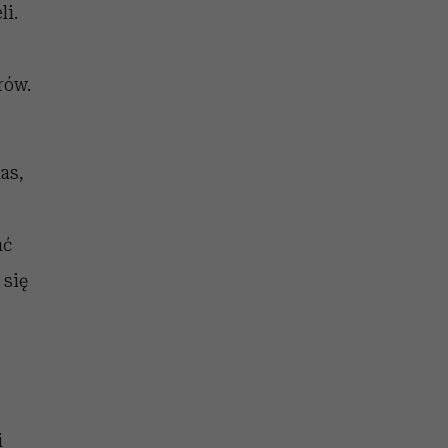
li.
rów.
nas,
ać
 się
i