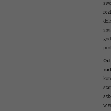
swo
roz
dzi
zna
god
pro
Od 
rod
kon
sta
szk
w w