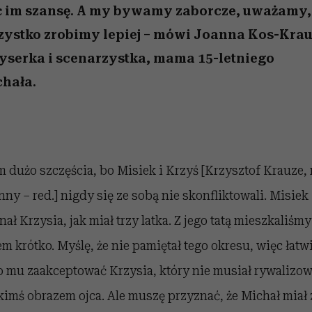
nice
edź
 5,
Wiemy, gdzie go kupić
zaskakujący faworyt
Miller s. 5, odc. 6]
sezon jesień–zima 2
ć im szansę. A my bywamy zaborcze, uważamy,
zystko zrobimy lepiej – mówi Joanna Kos-Krau
yserka i scenarzystka, mama 15-letniego
chała.
 dużo szczęścia, bo Misiek i Krzyś [Krzysztof Krauze,
nny – red.] nigdy się ze sobą nie skonfliktowali. Misiek
nał Krzysia, jak miał trzy latka. Z jego tatą mieszkaliśmy
em krótko. Myślę, że nie pamiętał tego okresu, więc łatw
o mu zaakceptować Krzysia, który nie musiał rywalizo
akimś obrazem ojca. Ale muszę przyznać, że Michał miał 