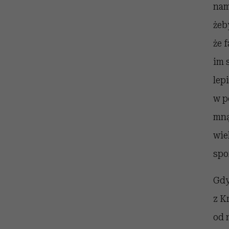
nam
żeb
że 
im 
lep
w p
mną
wie
spor
Gdy
z K
od 