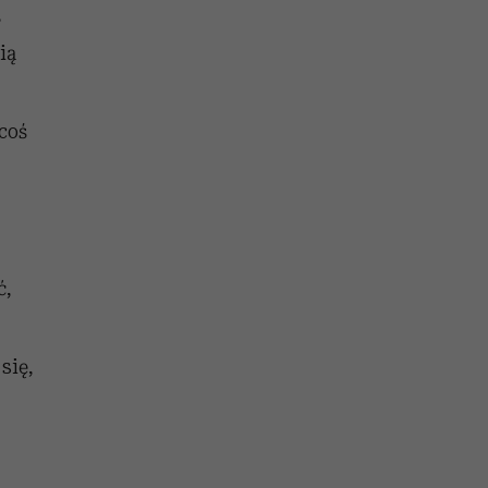
,
ią
 coś
ć,
się,