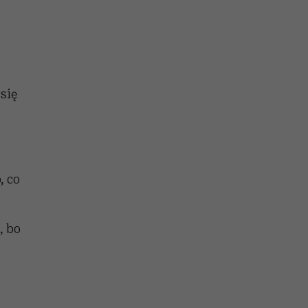
się
, co
, bo