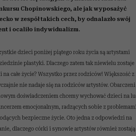
edź
 5,
j
Wiemy, gdzie go kupić
Miller s. 5, odc. 6]
przekraczają swoje g
sezon jesień–zima 2
w seksie?
nkursu Chopinowskiego, ale jak wyposażyć
ecko w zespół takich cech, by odnalazło swój
ent i ocaliło indywidualizm.
ystkie dzieci poniżej piątego roku życia są artystami
ziedzinie plastyki. Dlaczego zatem tak niewielu zostaje
i na całe życie? Wszystko przez rodziców! Większość z
czajnie nie nadaje się na rodziców artystów. Obarczeni
iowym doświadczeniem chcemy wychować dzieci na lu
ancerzem emocjonalnym, radzących sobie z problemam
iodących bezpieczne życie. Oto jedna z odpowiedzi na
anie, dlaczego córki i synowie artystów również zostają