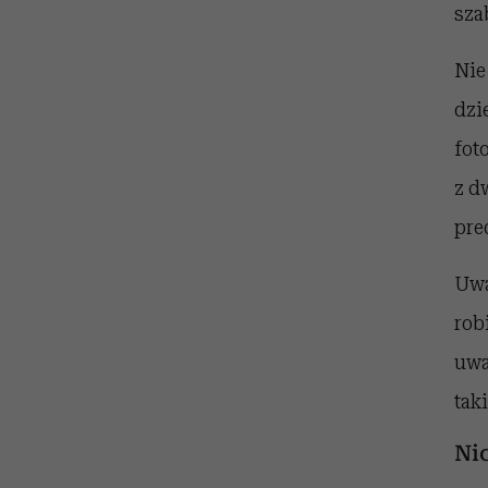
sza
Nie
dzi
fot
z d
pre
Uwa
rob
uwa
tak
Nic