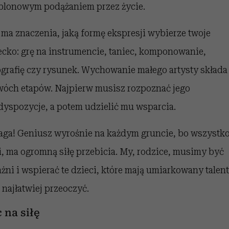
blonowym podążaniem przez życie.
 ma znaczenia, jaką formę ekspresji wybierze twoje
ecko: grę na instrumencie, taniec, komponowanie,
ografię czy rysunek. Wychowanie małego artysty składa 
wóch etapów. Najpierw musisz rozpoznać jego
dyspozycje, a potem udzielić mu wsparcia.
ga! Geniusz wyrośnie na każdym gruncie, bo wszystko
i, ma ogromną siłę przebicia. My, rodzice, musimy być
żni i wspierać te dzieci, które mają umiarkowany talent
i najłatwiej przeoczyć.
 na siłę