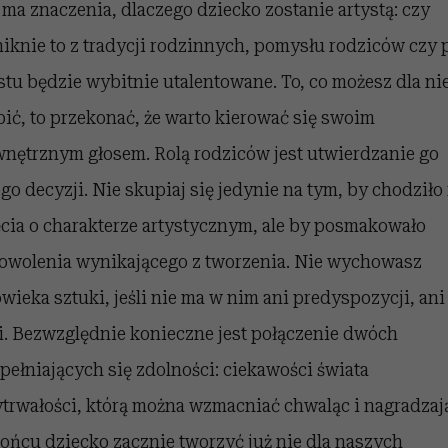
 ma znaczenia, dlaczego dziecko zostanie artystą: czy
iknie to z tradycji rodzinnych, pomysłu rodziców czy 
stu będzie wybitnie utalentowane. To, co możesz dla ni
bić, to przekonać, że warto kierować się swoim
nętrznym głosem. Rolą rodziców jest utwierdzanie go
ego decyzji. Nie skupiaj się jedynie na tym, by chodziło
ęcia o charakterze artystycznym, ale by posmakowało
owolenia wynikającego z tworzenia. Nie wychowasz
owieka sztuki, jeśli nie ma w nim ani predyspozycji, ani
i. Bezwzględnie konieczne jest połączenie dwóch
pełniających się zdolności: ciekawości świata
ytrwałości, którą można wzmacniać chwaląc i nagradzaj
ońcu dziecko zacznie tworzyć już nie dla naszych