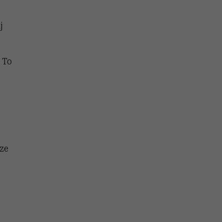
j
 To
sze