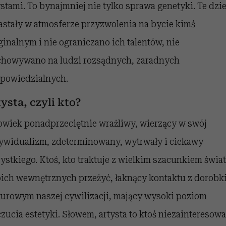
ystami. To bynajmniej nie tylko sprawa genetyki. Te dzie
astały w atmosferze przyzwolenia na bycie kimś
ginalnym i nie ograniczano ich talentów, nie
howywano na ludzi rozsądnych, zaradnych
dpowiedzialnych.
ysta, czyli kto?
owiek ponadprzeciętnie wrażliwy, wierzący w swój
ywidualizm, zdeterminowany, wytrwały i ciekawy
ystkiego. Ktoś, kto traktuje z wielkim szacunkiem świat
ich wewnętrznych przeżyć, łaknący kontaktu z dorobk
turowym naszej cywilizacji, mający wysoki poziom
zucia estetyki. Słowem, artysta to ktoś niezainteresow