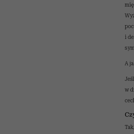
mię
Wyż
poc
i d
sym
A j
Jeś
w d
cec
Cz
Tak,