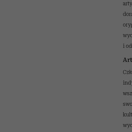
art
dor
ory
wyc
i o
Art
Czł
ind
wsz
swo
kul
wyc