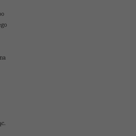
po
ego
 na
ąc.