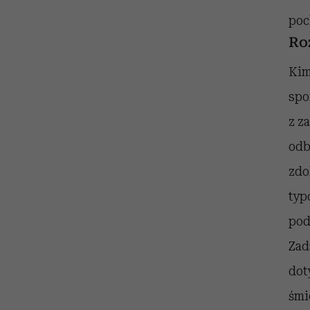
poc
Ro
Kim
spo
z z
odb
zdo
typ
pod
Zad
dot
śmi