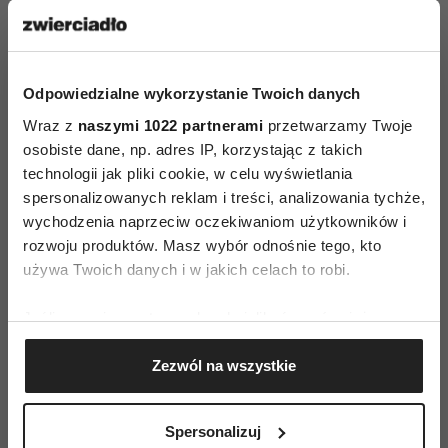
szczęśliwszymi?
Odpowiedzialne wykorzystanie Twoich danych
Wraz z
naszymi 1022 partnerami
przetwarzamy Twoje
osobiste dane, np. adres IP, korzystając z takich
technologii jak pliki cookie, w celu wyświetlania
spersonalizowanych reklam i treści, analizowania tychże,
wychodzenia naprzeciw oczekiwaniom użytkowników i
AUTOPROMOCJA
rozwoju produktów. Masz wybór odnośnie tego, kto
używa Twoich danych i w jakich celach to robi.
Jeśli wyrazisz na to zgodę, chcielibyśmy również:
Gromadzić dane dotyczące Twojej lokalizacji
Zezwól na wszystkie
geograficznej z dokładnością nawet do kilku metrów
Identyfikować Twoje urządzenie, aktywnie
analizując charakteryzującego je zbiory danych
Spersonalizuj
(fingerprinting, czyli wirtualny odcisk palca)