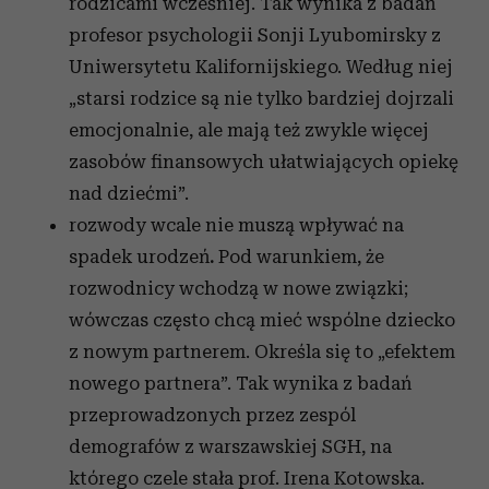
rodzicami wcześniej. Tak wynika z badań
profesor psychologii Sonji Lyubomirsky z
Uniwersytetu Kalifornijskiego. Według niej
„starsi rodzice są nie tylko bardziej dojrzali
emocjonalnie, ale mają też zwykle więcej
zasobów finansowych ułatwiających opiekę
nad dziećmi”.
rozwody wcale nie muszą wpływać na
spadek urodzeń
.
Pod warunkiem, że
rozwodnicy wchodzą w nowe związki;
wówczas często chcą mieć wspólne dziecko
z nowym partnerem. Określa się to „efektem
nowego partnera”. Tak wynika z badań
przeprowadzonych przez zespól
demografów z warszawskiej SGH, na
którego czele stała prof. Irena Kotowska.