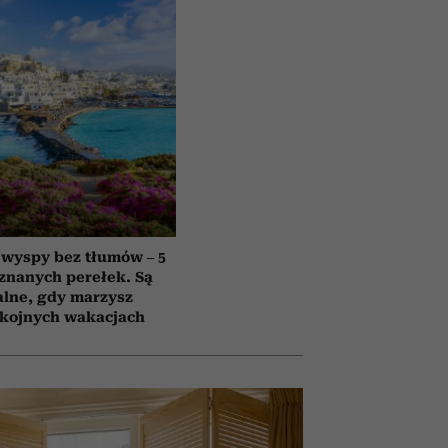
 wyspy bez tłumów – 5
znanych perełek. Są
alne, gdy marzysz
okojnych wakacjach