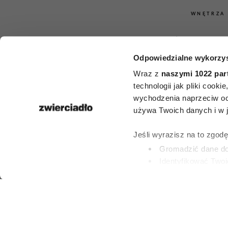
WNĘTRZA
Co zaburza 
Odpowiedzialne wykorzys
dobrej ene
Wraz z
naszymi 1022 par
domu? Eksper
technologii jak pliki cook
wychodzenia naprzeciw oc
shui wskaz
używa Twoich danych i w ja
rzeczy, który
Jeśli wyrazisz na to zgod
Gromadzić dane dot
się poz
Identyfikować Twoj
(fingerprinting, czyli 
Dowiedz się więcej odnośn
PATRYCJA KLIKOW
preferencje w
sekcji szc
2 LIPCA 2026
dowolnej chwili.