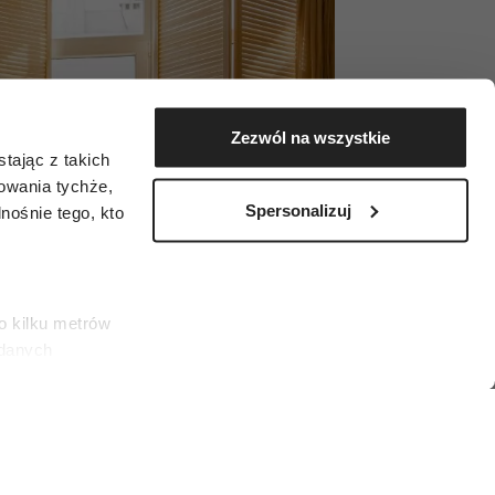
Zezwól na wszystkie
tając z takich
zowania tychże,
Spersonalizuj
ośnie tego, kto
o kilku metrów
 danych
łasne
ać swoją zgodę w