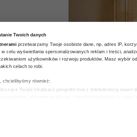
przepływ
tanie Twoich danych
rgii w
tnerami
przetwarzamy Twoje osobiste dane, np. adres IP, korzys
tka feng
ie, w celu wyświetlania spersonalizowanych reklam i treści, anali
zekiwaniom użytkowników i rozwoju produktów. Masz wybór odn
uje 5
kich celach to robi.
ch warto
ę, chcielibyśmy również:
yczące Twojej lokalizacji geograficznej z dokładnością nawet d
być
e urządzenie, aktywnie analizując charakteryzującego je zbiory
wirtualny odcisk palca)
ie tego, jak Twoje osobiste dane są przetwarzane oraz ustaw w
SKA
zegółów
. W Deklaracji plików cookie możesz zmienić lub wycof