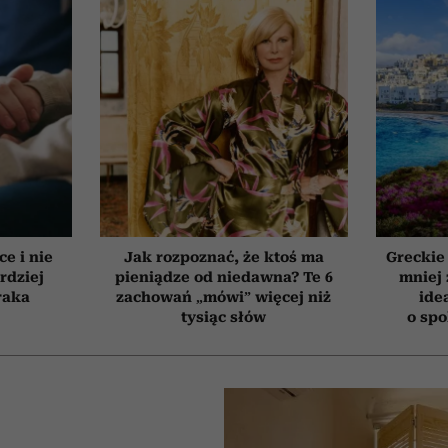
ce i nie
Jak rozpoznać, że ktoś ma
Greckie
rdziej
pieniądze od niedawna? Te 6
mniej 
raka
zachowań „mówi” więcej niż
ide
tysiąc słów
o sp