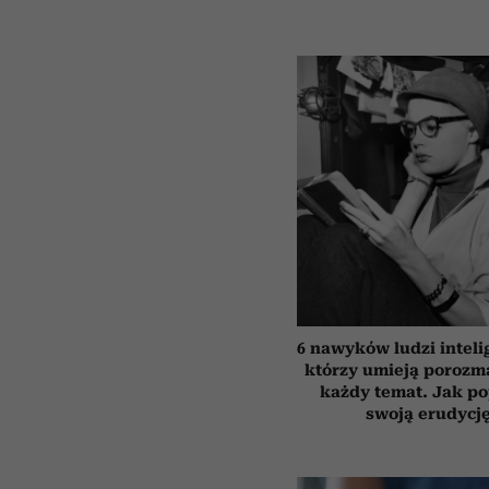
6 nawyków ludzi inteli
którzy umieją porozm
każdy temat. Jak p
swoją erudycj