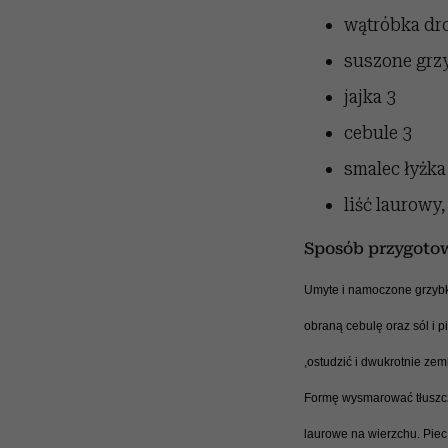
wątróbka d
suszone grz
jajka
3
cebule
3
smalec
łyżka
liść laurowy
Sposób przygoto
Umyte i namoczone grzybk
obraną cebulę oraz sól i p
,ostudzić i dwukrotnie zem
Formę wysmarować tłuszcze
laurowe na wierzchu. Piec 