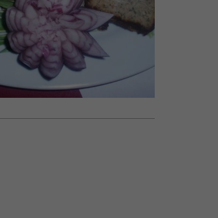
ady
to dla nich zarwiesz noc
Auschwitz