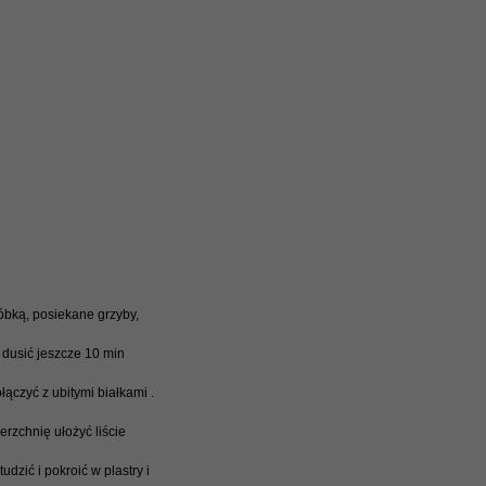
bką, posiekane grzyby,
 dusić jeszcze 10 min
ączyć z ubitymi białkami .
rzchnię ułożyć liście
dzić i pokroić w plastry i