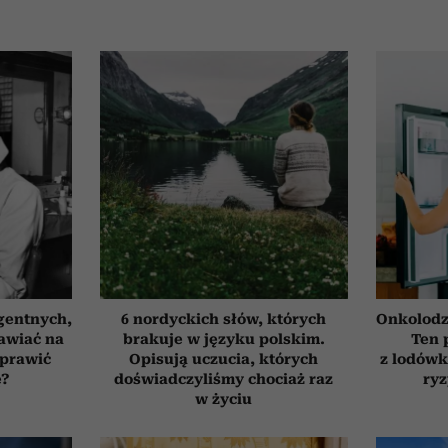
gentnych,
6 nordyckich słów, których
Onkolodz
awiać na
brakuje w języku polskim.
Ten 
oprawić
Opisują uczucia, których
z lodówk
ę?
doświadczyliśmy chociaż raz
ry
w życiu