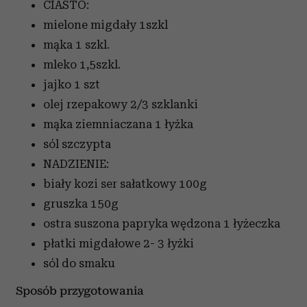
CIASTO:
mielone migdały
1szkl
mąka
1 szkl.
mleko
1,5szkl.
jajko
1 szt
olej rzepakowy
2/3 szklanki
mąka ziemniaczana
1 łyżka
sól
szczypta
NADZIENIE:
biały kozi ser sałatkowy
100g
gruszka
150g
ostra suszona papryka wędzona
1 łyżeczka
płatki migdałowe
2- 3 łyżki
sól
do smaku
Sposób przygotowania