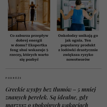
Co zaburza przepływ
Onkolodzy unikają go
dobrej energii
jak ognia. Ten
w domu? Ekspertka
popularny produkt
feng shui wskazuje 5
z lodówki drastycznie
rzeczy, których warto
zwiększa ryzyko
się pozbyć
nowotworów
PODRÓŻE
Greckie wyspy bez tłumów – 5 mniej
znanych perełek. Są idealne, gdy
marzysz o spokojnych wakacjach