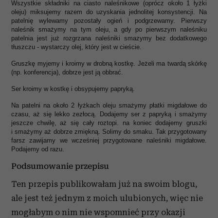
Wszystkie składniki na ciasto naleśnikowe (oprócz około 1 łyżki
oleju) miksujemy razem do uzyskania jednolitej konsystencji. Na
patelnię wylewamy pozostały ogień i podgrzewamy. Pierwszy
naleśnik smażymy na tym oleju, a gdy po pierwszym naleśniku
patelnia jest już rozgrzana naleśniki smazymy bez dodatkowego
tłuszczu - wystarczy olej, który jest w cieście.
Gruszkę myjemy i kroimy w drobną kostkę. Jeżeli ma twardą skórkę
(np. konferencja), dobrze jest ją obbrać.
Ser kroimy w kostkę i obsypujemy papryką.
Na patelni na około 2 łyżkach oleju smażymy płatki migdałowe do
czasu, aż się lekko zezłocą. Dodajemy ser z papryką i smażymy
jeszcze chwilę, aż się cały roztopi. na koniec dodajemy gruszki
i smażymy aż dobrze zmiękną. Solimy do smaku. Tak przygotowany
farsz zawijamy we wcześniej przygotowane naleśniki migdałowe.
Podajemy od razu.
Podsumowanie przepisu
Ten przepis publikowałam już na swoim blogu,
ale jest też jednym z moich ulubionych, więc nie
mogłabym o nim nie wspomnieć przy okazji