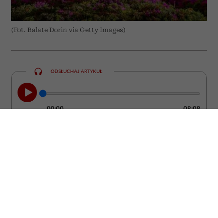
(Fot. Balate Dorin via Getty Images)
ODSŁUCHAJ ARTYKUŁ
00:00
08:08
Grecja od lat pozostaje jednym z
najchętniej wybieranych kierunków
wakacyjnych. Większość turystów stawia
jednak na te same miejsca – Santorini,