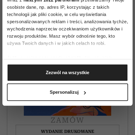
AUTOPROMOCJA
osobiste dane, np. adres IP, korzystając z takich
technologii jak pliki cookie, w celu wyświetlania
spersonalizowanych reklam i treści, analizowania tychże,
wychodzenia naprzeciw oczekiwaniom użytkowników i
rozwoju produktów. Masz wybór odnośnie tego, kto
używa Twoich danych i w jakich celach to robi.
Jeśli wyrazisz na to zgodę, chcielibyśmy również:
Gromadzić dane dotyczące Twojej lokalizacji
Zezwól na wszystkie
geograficznej z dokładnością nawet do kilku metrów
Identyfikować Twoje urządzenie, aktywnie
analizując charakteryzującego je zbiory danych
Spersonalizuj
(fingerprinting, czyli wirtualny odcisk palca)
Dowiedz się więcej odnośnie tego, jak Twoje osobiste
dane są przetwarzane oraz ustaw własne preferencje w
sekcji szczegółów
. W Deklaracji plików cookie możesz
ZAMÓW
zmienić lub wycofać swoją zgodę w dowolnej chwili.
WYDANIE DRUKOWANE