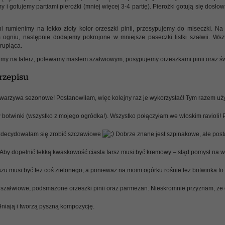
i gotujemy partiami pierożki (mniej więcej 3-4 partię). Pierożki gotują się dosłown
ni rumienimy na lekko złoty kolor orzeszki pinii, przesypujemy do miseczki. N
ogniu, następnie dodajemy pokrojone w mniejsze paseczki listki szałwii. Wsz
hrupiąca.
amy na talerz, polewamy masłem szałwiowym, posypujemy orzeszkami pinii oraz św
zepisu
 warzywa sezonowe! Postanowiłam, więc kolejny raz je wykorzystać! Tym razem uż
 botwinki (wszystko z mojego ogródka!). Wszystko połączyłam we włoskim ravioli! P
zdecydowałam się zrobić szczawiowe
Dobrze znane jest szpinakowe, ale pos
by dopełnić lekką kwaskowość ciasta farsz musi być kremowy – stąd pomysł na wyk
zu musi być też coś zielonego, a ponieważ na moim ogórku rośnie też botwinka to d
 szałwiowe, podsmażone orzeszki pinii oraz parmezan. Nieskromnie przyznam, że d
niają i tworzą pyszną kompozycję.