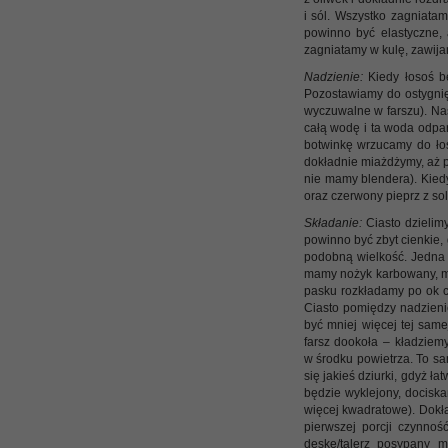
i sól. Wszystko zagniata
powinno być elastyczne, 
zagniatamy w kulę, zawija
Nadzienie:
Kiedy łosoś b
Pozostawiamy do ostygnięc
wyczuwalne w farszu). Nas
całą wodę i ta woda odpar
botwinkę wrzucamy do łos
dokładnie miażdżymy, aż p
nie mamy blendera). Kied
oraz czerwony pieprz z so
Składanie:
Ciasto dzielimy
powinno być zbyt cienkie,
podobną wielkość. Jedna 
mamy nożyk karbowany, mo
pasku rozkładamy po ok c
Ciasto pomiędzy nadzienie
być mniej więcej tej same
farsz dookoła – kładziemy
w środku powietrza. To sa
się jakieś dziurki, gdyż ł
będzie wyklejony, dociska
więcej kwadratowe). Dokł
pierwszej porcji czynnoś
deskę/talerz posypany 