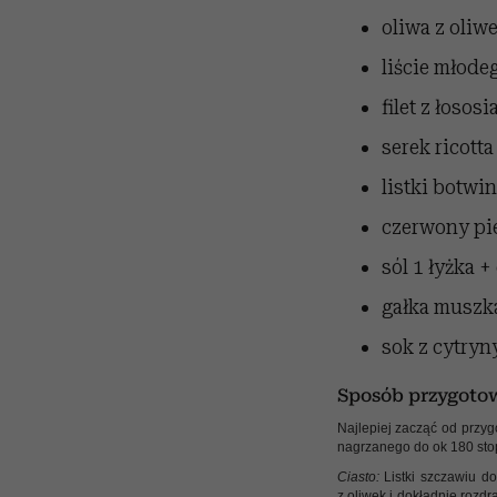
oliwa z oliw
liście młode
filet z łososi
serek ricotta
listki botwin
czerwony pi
sól
1 łyżka +
gałka muszk
sok z cytryn
Sposób przygoto
Najlepiej zacząć od przyg
nagrzanego do ok 180 stopn
Ciasto:
Listki szczawiu d
z oliwek i dokładnie rozd