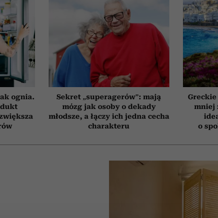
ak ognia.
Sekret „superagerów”: mają
Greckie
odukt
mózg jak osoby o dekady
mniej 
 zwiększa
młodsze, a łączy ich jedna cecha
ide
rów
charakteru
o sp