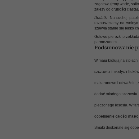
zagotowujemy wodę, solimy 
zależy od grubości ciasta).
Dodatki
: Na suchej patel
rozpuszczamy na wolnym 
szałwia stanie się lekko c
Gotowe pierożki przekład
parmezanem.
Podsumowanie pr
W maju królują na stołach
szczawiu i młodych listków
makaronowe i odważnie, 
dodać młodego szczawiu. A
pieczonego łososia. W fars
dopełnienie całości masło
Smaki doskonale się dopeł