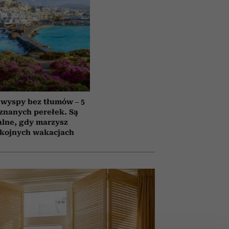
 wyspy bez tłumów – 5
znanych perełek. Są
alne, gdy marzysz
okojnych wakacjach