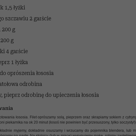
ek
1,5 łyżki
go szczawiu
2 garście
a
200 g
200 g
ki
4 garście
eprz
1 łyżka
 do oprószenia łososia
atołowa
odrobina
y, pieprz
odrobinę do upieczenia łososia
wania
otowania łososia. Filet oprószamy solą, pieprzem oraz skrapiamy sokiem z cytry
i piekarnika na ok 20 minut (łosoś nie powinien być przesuszony, tylko soczysty!)
okładnie myjemy, dokładnie osuszamy i wrzucamy do pojemnika blendera, lub m
rabniamy na pastę. Na stolnicy (lub w misce) wysypujemy mąkę, robimy zagłębieni