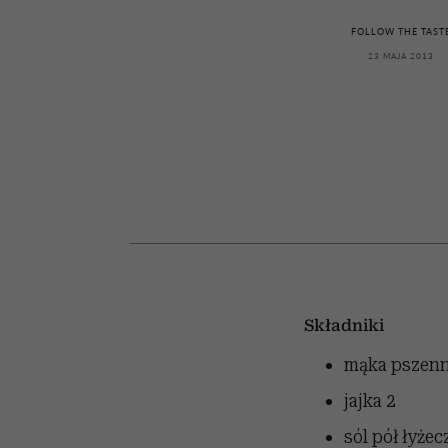
kawę z Kasią Miller”, s.
rachunek sumienia
modelowania
weterynarz”
odc. 7]
FOLLOW THE TAST
23 MAJA 2013
Składniki
mąka pszen
jajka
2
sól
pół łyżec