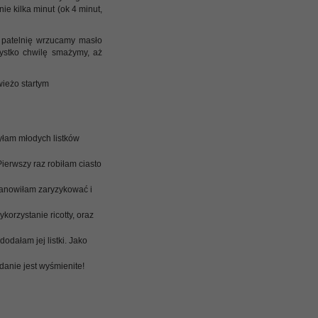
ie kilka minut (ok 4 minut,
a patelnię wrzucamy masło
ystko chwilę smażymy, aż
ieżo startym
yłam młodych listków
ierwszy raz robiłam ciasto
tanowiłam zaryzykować i
orzystanie ricotty, oraz
odałam jej listki. Jako
anie jest wyśmienite!