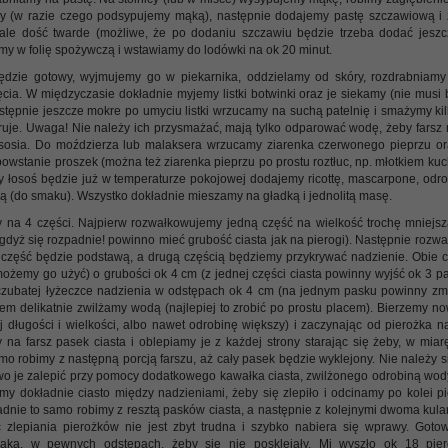
my (w razie czego podsypujemy mąką), następnie dodajemy pastę szczawiową i
ale dość twarde (możliwe, że po dodaniu szczawiu będzie trzeba dodać jeszc
my w folię spożywczą i wstawiamy do lodówki na ok 20 minut.
ędzie gotowy, wyjmujemy go w piekarnika, oddzielamy od skóry, rozdrabniamy
ia. W międzyczasie dokładnie myjemy listki botwinki oraz je siekamy (nie musi 
tępnie jeszcze mokre po umyciu listki wrzucamy na suchą patelnię i smażymy kil
uje. Uwaga! Nie należy ich przysmażać, mają tylko odparować wodę, żeby farsz 
osia. Do moździerza lub malaksera wrzucamy ziarenka czerwonego pieprzu ora
owstanie proszek (można też ziarenka pieprzu po prostu roztłuc, np. młotkiem kuc
y łosoś będzie już w temperaturze pokojowej dodajemy ricottę, mascarpone, odro
lą (do smaku). Wszystko dokładnie mieszamy na gładką i jednolitą masę.
 na 4 części. Najpierw rozwałkowujemy jedną część na wielkość trochę mniejszą
 gdyż się rozpadnie! powinno mieć grubość ciasta jak na pierogi). Następnie roz
część będzie podstawą, a drugą częścią będziemy przykrywać nadzienie. Obie czę
żemy go użyć) o grubości ok 4 cm (z jednej części ciasta powinny wyjść ok 3 pa
zubatej łyżeczce nadzienia w odstępach ok 4 cm (na jednym pasku powinny zmieś
m delikatnie zwilżamy wodą (najlepiej to zrobić po prostu placem). Bierzemy n
j długości i wielkości, albo nawet odrobinę większy) i zaczynając od pierożka 
 na farsz pasek ciasta i oblepiamy je z każdej strony starając się żeby, w miar
mo robimy z następną porcją farszu, aż cały pasek będzie wyklejony. Nie należy si
atwo je zalepić przy pomocy dodatkowego kawałka ciasta, zwilżonego odrobiną wody
my dokładnie ciasto między nadzieniami, żeby się zlepiło i odcinamy po kolei p
adnie to samo robimy z resztą pasków ciasta, a następnie z kolejnymi dwoma kul
ć zlepiania pierożków nie jest zbyt trudna i szybko nabiera się wprawy. Got
mąką, w pewnych odstępach, żeby się nie posklejały. Mi wyszło ok 18 pi