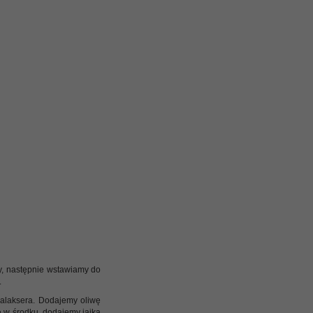
ny, następnie wstawiamy do
.
alaksera. Dodajemy oliwę
e w środku, dodajemy jajka