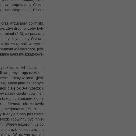
 znowu zagniatamy. Ciasto
ze odrobiny mąki). Ciasto
 oraz wrzucamy do miski.
być zbyt drobno, żeby były
ka minut (2-3), aż puszczą
nie był zbyt mokry. Gotową
z łyżeczkę soli, wszystko
hennym w ściereczce, jeśli
binkę gałki muszkatołowej
 niż kartka A4 (ciasto nie
wałkowujemy drugą część na
ści kroimy w paski (jeśli
ski). Następnie na jednym
cić się ok 3-4 łyżeczki).
owy pasek ciasta (powinien
na brzegu zalepiamy z góry
ę możliwości, nie zostawić
ę przejmować, jeśli zrobią
. Kiedy już cały pas ciasta
ierożki (powinny być mniej
ami. Wbrew pozorom już po
owe pierożki odkładamy na
erożków. W dużym garnku