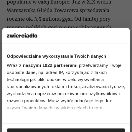
popularne w całej Europie. Już w XIX wieku
Warszawska Giełda Towarowa sprzedawała
rocznie ok. 3,5 miliona gęsi. Od tamtej pory
renoma polskich gęsi nie ma sobie równych.
Dawniej żaden z Warszawiaków nie wyobrażał
sobie listopada bez gęsiny. W miesiącu tym,
począwszy od dnia św. Marcina (11.11), w samej
Odpowiedzialne wykorzystanie Twoich danych
tylko Warszawie, liczącej 350 tysięcy
Wraz z
naszymi 1022 partnerami
przetwarzamy Twoje
mieszkańców, zjadano ok. 20 tysięcy gęsi. Dzisiaj
osobiste dane, np. adres IP, korzystając z takich
gęsina przeżywa prawdziwy renesans. Coraz
technologii jak pliki cookie, w celu wyświetlania
spersonalizowanych reklam i treści, analizowania tychże,
częściej sięgamy po nią ze względu na
wychodzenia naprzeciw oczekiwaniom użytkowników i
niepowtarzalny smak i bogactwo w składniki
rozwoju produktów. Masz wybór odnośnie tego, kto
odżywcze.
Wartości odżywcze gęsiny
Polska
używa Twoich danych i w jakich celach to robi.
gęsina produkowana jest w systemie rolnictwa
ekologicznego. Oprócz wyjątkowych walorów
Jeśli wyrazisz na to zgodę, chcielibyśmy również:
smakowych, odznacza się również wysoką
Gromadzić dane dotyczące Twojej lokalizacji