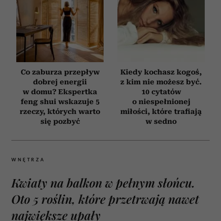
Co zaburza przepływ
Kiedy kochasz kogoś,
dobrej energii
z kim nie możesz być.
w domu? Ekspertka
10 cytatów
feng shui wskazuje 5
o niespełnionej
rzeczy, których warto
miłości, które trafiają
się pozbyć
w sedno
WNĘTRZA
Kwiaty na balkon w pełnym słońcu.
Oto 5 roślin, które przetrwają nawet
największe upały