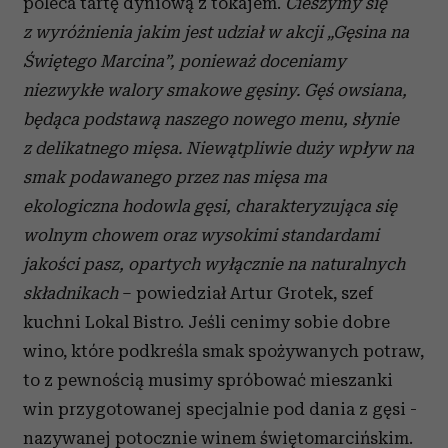
poleca tartę dyniową z tokajem.
Cieszymy się
z wyróżnienia jakim jest udział w akcji „Gęsina na
Świętego Marcina”, ponieważ doceniamy
niezwykłe walory smakowe gęsiny. Gęś owsiana,
będąca podstawą naszego nowego menu, słynie
z delikatnego mięsa. Niewątpliwie duży wpływ na
smak podawanego przez nas mięsa ma
ekologiczna hodowla gęsi, charakteryzująca się
wolnym chowem oraz wysokimi standardami
jakości pasz, opartych wyłącznie na naturalnych
składnikach
– powiedział Artur Grotek, szef
kuchni Lokal Bistro. Jeśli cenimy sobie dobre
wino, które podkreśla smak spożywanych potraw,
to z pewnością musimy spróbować mieszanki
win przygotowanej specjalnie pod dania z gęsi -
nazywanej potocznie winem świętomarcińskim.