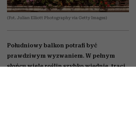
(Fot. Julian Elliott Photography via Getty Images)
Południowy balkon potrafi być
prawdziwym wyzwaniem. W pełnym
słońcu wiele roślin szybko więdnie, traci
kwiaty lub po prostu nie radzi sobie z
wysokimi temperaturami. Na szczęście są
gatunki, które uwielbiają takie warunki.
Oto pięć kwiatów, które nie boją się
upałów i będą zachwycać przez całe lato.