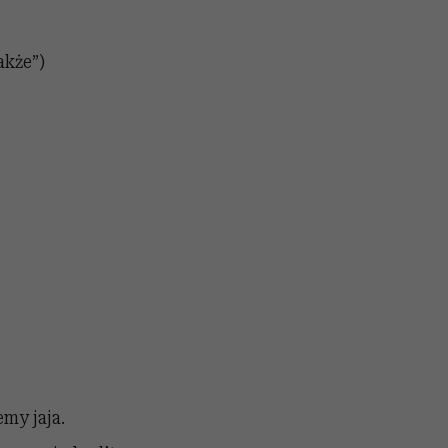
akże”)
my jaja.