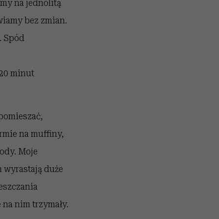
my na jednolitą
awiamy bez zmian.
. Spód
 20 minut
 pomieszać,
rmie na muffiny,
ody. Moje
 wyrastają duże
ieszczania
e na nim trzymały.