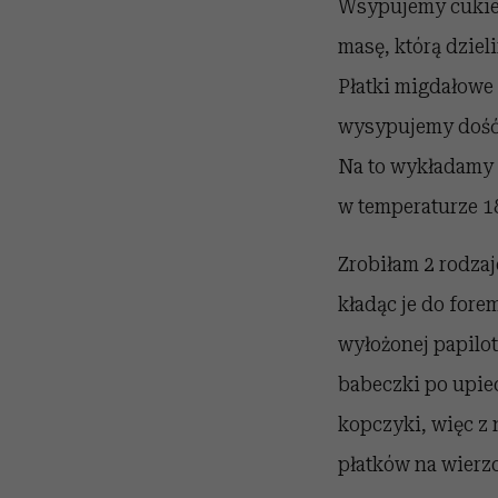
Wsypujemy cukier
masę, którą dziel
Płatki migdałowe
wysypujemy dość
Na to wykładamy 
w temperaturze 1
Zrobiłam 2 rodza
kładąc je do fore
wyłożonej papilo
babeczki po upie
kopczyki, więc z 
płatków na wierzc