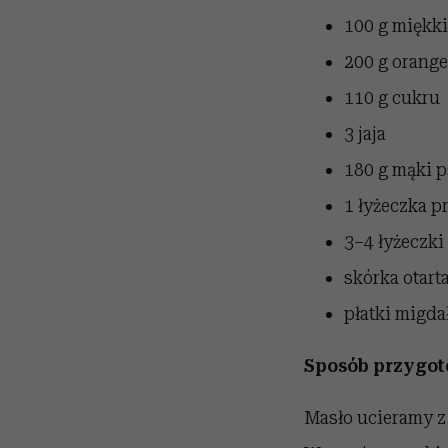
100 g
miękki
200 g orange
110 g cukru
3 jaja
180 g mąki 
1 łyżeczka p
3–4 łyżeczki
skórka otart
płatki migd
Sposób przygo
Masło ucieramy z