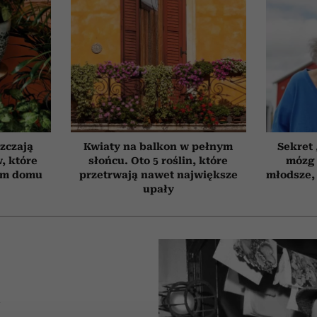
szczają
Kwiaty na balkon w pełnym
Sekret
, które
słońcu. Oto 5 roślin, które
mózg 
ym domu
przetrwają nawet największe
młodsze, 
upały
A