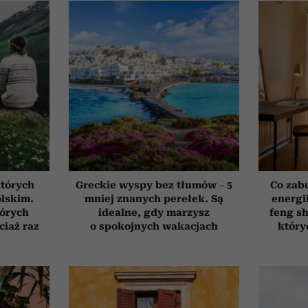
których
Greckie wyspy bez tłumów – 5
Co zab
olskim.
mniej znanych perełek. Są
energi
tórych
idealne, gdy marzysz
feng sh
ciaż raz
o spokojnych wakacjach
który