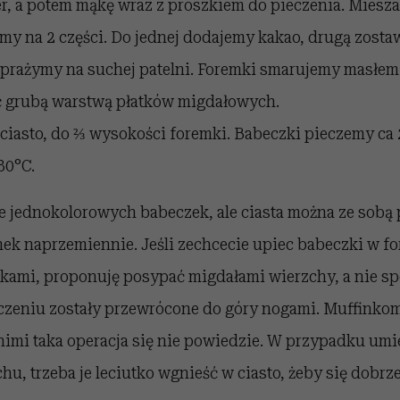
, a potem mąkę wraz z proszkiem do pieczenia. Miesza
imy na 2 części. Do jednej dodajemy kakao, drugą zost
 prażymy na suchej patelni. Foremki smarujemy masłem
 grubą warstwą płatków migdałowych.
ciasto, do ⅔ wysokości foremki. Babeczki pieczemy ca
80°C.
je jednokolorowych babeczek, ale ciasta można ze sobą
mek naprzemiennie. Jeśli zechcecie upiec babeczki w fo
tkami, proponuję posypać migdałami wierzchy, a nie sp
czeniu zostały przewrócone do góry nogami. Muffinkom
nimi taka operacja się nie powiedzie. W przypadku um
hu, trzeba je leciutko wgnieść w ciasto, żeby się dobrz