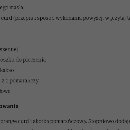
ego masła
 curd
(przepis i sposób wykonania powyżej, w „czytaj t
pszennej
roszku do pieczenia
kakao
a z 1 pomarańczy
ałowe
towania
 orange curd i skórką pomarańczową. Stopniowo dodaje