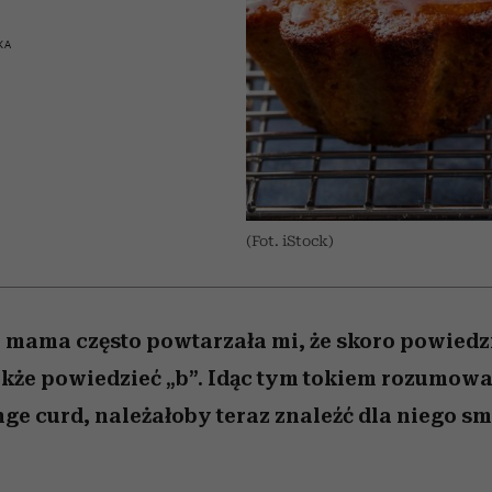
 5,
osób, które biorą na siebie za
powinien znać odpowiedź
Wiemy, gdzie go kupić
Miller s. 5, odc. 6]
sezon jesień–zima 2
mężczyzna jest mn
dużo
reaktywny”
KA
(Fot. iStock)
 mama często powtarzała mi, że skoro powiedzia
że powiedzieć „b”. Idąc tym tokiem rozumowan
ange curd, należałoby teraz znaleźć dla niego s