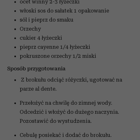
ocet winny
2-3 łyżeczki
włoski sos do sałatek
1 opakowanie
sól i pieprz
do smaku
Orzechy
cukier
4 łyżeczki
pieprz cayenne
1/4 łyżeczki
pokruszone orzechy
1/2 miski
Sposób przygotowania
Z brokułu odciąć różyczki, ugotować na
parze al dente.
Przełożyć na chwilę do zimnej wody.
Odcedzić i włożyć do dużego naczynia.
Pozostawić do wystudzenia.
Cebulę posiekać i dodać do brokułu.