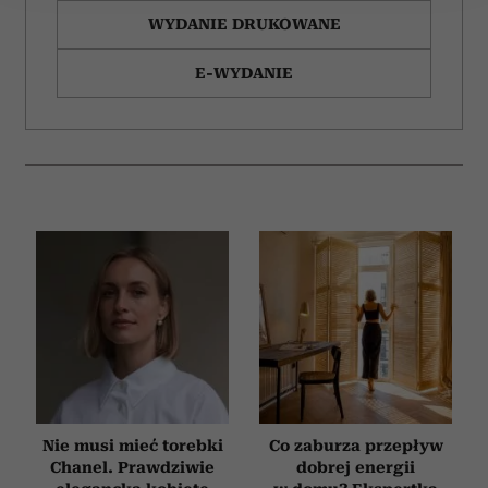
Wykorzystujemy pliki cookie do spersonalizowania treści
WYDANIE DRUKOWANE
i reklam, aby oferować funkcje społecznościowe i
E-WYDANIE
analizować ruch w naszej witrynie. Informacje o tym, jak
korzystasz z naszej witryny, udostępniamy partnerom
społecznościowym, reklamowym i analitycznym.
Partnerzy mogą połączyć te informacje z innymi danymi
otrzymanymi od Ciebie lub uzyskanymi podczas
korzystania z ich usług.
Nie musi mieć torebki
Co zaburza przepływ
Chanel. Prawdziwie
dobrej energii