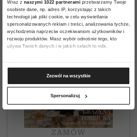
Wraz z
naszymi 1022 partnerami
przetwarzamy Twoje
osobiste dane, np. adres IP, korzystając z takich
AUTOPROMOCJA
technologii jak pliki cookie, w celu wyświetlania
spersonalizowanych reklam i treści, analizowania tychże,
wychodzenia naprzeciw oczekiwaniom użytkowników i
rozwoju produktów. Masz wybór odnośnie tego, kto
używa Twoich danych i w jakich celach to robi.
Jeśli wyrazisz na to zgodę, chcielibyśmy również:
Gromadzić dane dotyczące Twojej lokalizacji
Zezwól na wszystkie
geograficznej z dokładnością nawet do kilku metrów
Identyfikować Twoje urządzenie, aktywnie
analizując charakteryzującego je zbiory danych
Spersonalizuj
(fingerprinting, czyli wirtualny odcisk palca)
Dowiedz się więcej odnośnie tego, jak Twoje osobiste
dane są przetwarzane oraz ustaw własne preferencje w
sekcji szczegółów
. W Deklaracji plików cookie możesz
zmienić lub wycofać swoją zgodę w dowolnej chwili.
ZAMÓW