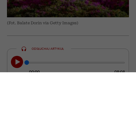
(Fot. Balate Dorin via Getty Images)
ODSŁUCHAJ ARTYKUŁ
00:00
08:08
Grecja od lat pozostaje jednym z
najchętniej wybieranych kierunków
wakacyjnych. Większość turystów stawia