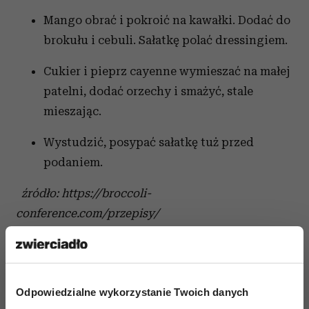
Mango obrać i pokroić na kawałki. Dodać do
brokułu i cebuli. Sałatkę polać dressingiem.
Cukier i pieprz cayenne wymieszać na małej
patelni, dodać orzechy i smażyć, stale
mieszając.
Wystudzić, posypać sałatkę tuż przed
podaniem.
źródło: https://broccoli-
conference.com/przepisy/
Odpowiedzialne wykorzystanie Twoich danych