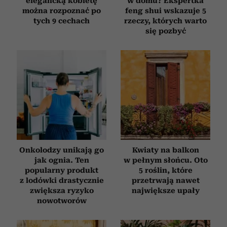
elegancką kobietę
w domu? Ekspertka
można rozpoznać po
feng shui wskazuje 5
tych 9 cechach
rzeczy, których warto
się pozbyć
Onkolodzy unikają go
Kwiaty na balkon
jak ognia. Ten
w pełnym słońcu. Oto
popularny produkt
5 roślin, które
z lodówki drastycznie
przetrwają nawet
zwiększa ryzyko
największe upały
nowotworów