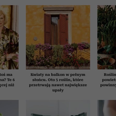
toś ma
Kwiaty na balkon w pełnym
Roślin
na? Te 6
słońcu. Oto 5 roślin, które
powiet
cej niż
przetrwają nawet największe
powinn
upały