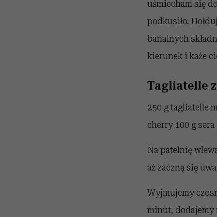
uśmiecham się do 
podkusiło. Hołduj
banalnych składn
kierunek i każe c
Tagliatelle 
250 g
tagliatelle
m
cherry
100 g
sera
Na patelnię wlew
aż zaczną się uw
Wyjmujemy czosne
minut, dodajemy n