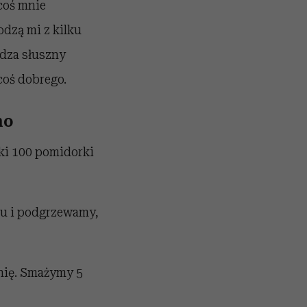
coś mnie
odzą mi z kilku
rdza słuszny
coś dobrego.
no
ki
100
pomidorki
ku i podgrzewamy,
nię. Smażymy 5