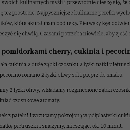
swoich kulinarnych myśli i przewrotnie cieszę się, że 
ę też prostocie. Najpyszniejsze kulinarne perełki wych
ików, które akurat mam pod ręką. Pierwszy kęs potwie
ieszyć się chwilą. Czasami potrzeba niewiele, aby zjeść 
z pomidorkami cherry, cukinia i pecori
ała cukinia
2 duże ząbki
czosnku
2 łyżki
natki pietrusz
 pecorino romano
2 łyżki oliwy
sól i pieprz
do smaku
amy 2 łyżki oliwy, wkładamy rozgniecione ząbki czosn
alniać czosnkowe aromaty.
k z patelni i wrzucamy pokrojoną w półplasterki cuki
atkę pietruszki i smażymy, mieszając, ok. 10 minut.