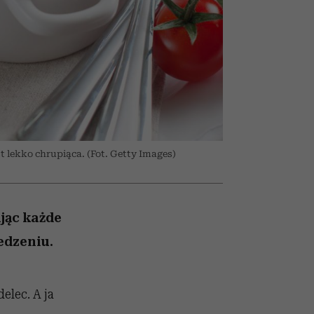
ranice
026/27
to dla nich zarwiesz noc
zaskakujący faworyt
zupełny brak ogłady
girls”
st lekko chrupiąca. (Fot. Getty Images)
jąc każde
jedzeniu.
elec. A ja