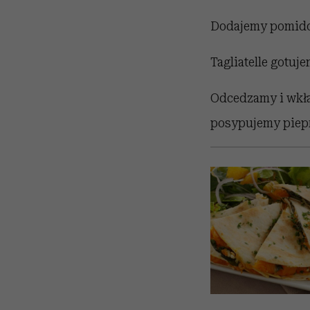
Dodajemy pomidor
Tagliatelle gotuj
Odcedzamy i wkła
posypujemy piepr