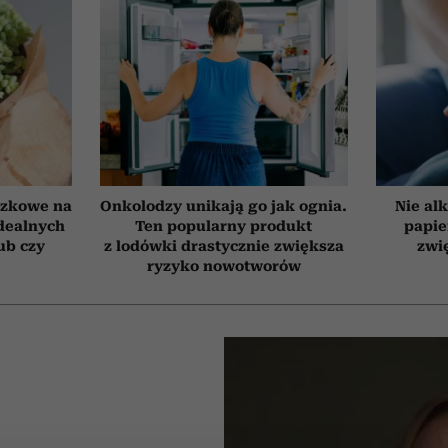
czkowe na
Onkolodzy unikają go jak ognia.
Nie alk
idealnych
Ten popularny produkt
papie
ub czy
z lodówki drastycznie zwiększa
zwi
ryzyko nowotworów
A