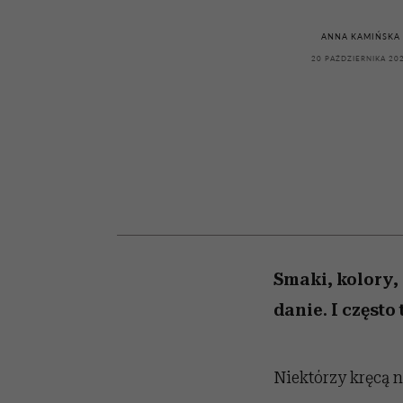
powinien znać odpowi
kawę z Kasią Miller”, s.
mężczyzna jest mnie
weterynarz”
reaktywny”
odc. 7]
ANNA KAMIŃSKA
20 PAŹDZIERNIKA 20
Smaki, kolory,
danie. I często
Niektórzy kręcą n