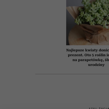
Najlepsze kwiaty doni
prezent. Oto 5 roślin 
na parapetówkę, śl
urodziny
STYL ŻYCI