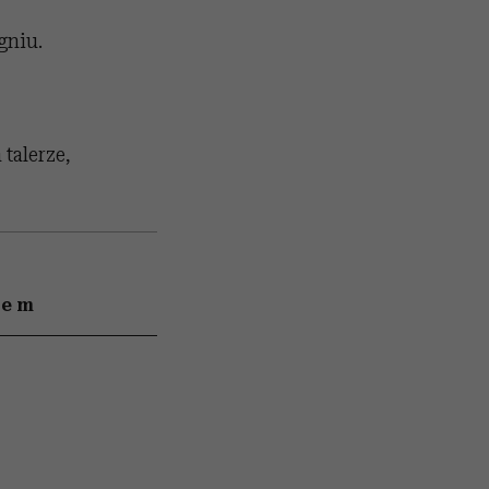
gniu.
talerze,
iem