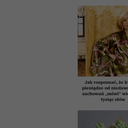
Jak rozpoznać, że k
pieniądze od niedaw
zachowań „mówi” wię
tysiąc słów