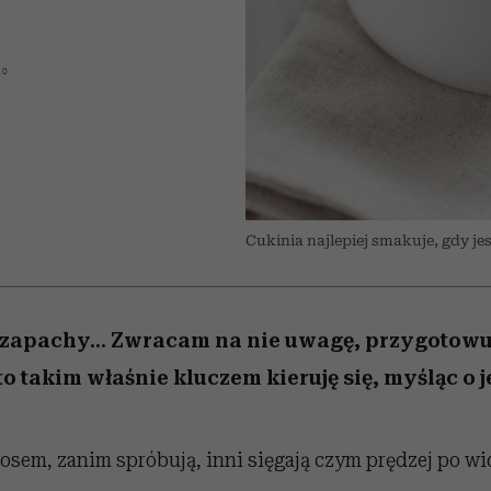
edź
 5,
j
Wiemy, gdzie go kupić
Miller s. 5, odc. 6]
przekraczają swoje g
sezon jesień–zima 2
w seksie?
20
Cukinia najlepiej smakuje, gdy je
 zapachy... Zwracam na nie uwagę, przygotowu
 to takim właśnie kluczem kieruję się, myśląc o 
osem, zanim spróbują, inni sięgają czym prędzej po wid