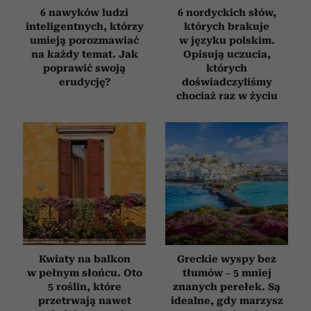
korzystania z ich usług.
6 nawyków ludzi
6 nordyckich słów,
inteligentnych, którzy
których brakuje
umieją porozmawiać
w języku polskim.
na każdy temat. Jak
Opisują uczucia,
poprawić swoją
których
erudycję?
doświadczyliśmy
chociaż raz w życiu
Kwiaty na balkon
Greckie wyspy bez
w pełnym słońcu. Oto
tłumów – 5 mniej
5 roślin, które
znanych perełek. Są
przetrwają nawet
idealne, gdy marzysz