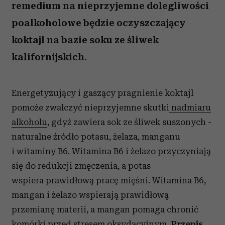
remedium na nieprzyjemne dolegliwości
poalkoholowe będzie oczyszczający
koktajl na bazie soku ze śliwek
kalifornijskich.
Energetyzujący i gaszący pragnienie koktajl
pomoże zwalczyć nieprzyjemne skutki
nadmiaru
alkoholu
, gdyż zawiera sok ze śliwek suszonych -
naturalne źródło potasu, żelaza, manganu
i witaminy B6. Witamina B6 i żelazo przyczyniają
się do redukcji zmęczenia, a potas
wspiera prawidłową pracę mięśni. Witamina B6,
mangan i żelazo wspierają prawidłową
przemianę materii, a mangan pomaga chronić
komórki przed stresem oksydacyjnym.
Przepis