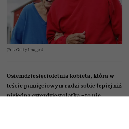
(Fot. Getty Images)
Osiemdziesięcioletnia kobieta, która w
teście pamięciowym radzi sobie lepiej niż
niejedna czterdziestolatka – to nie
wyjątek, lecz zjawisko, które od 25 lat
opisują naukowcy z Northwestern
University. W najnowszej publikacji w