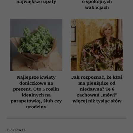
największe upały
o spokojnych
wakacjach
Najlepsze kwiaty
Jak rozpoznać, że ktoś
doniczkowe na
ma pieniądze od
prezent. Oto 5 roślin
niedawna? Te 6
idealnych na
zachowań „mówi”
parapetówkę, ślub czy
więcej niż tysiąc słów
urodziny
ZDROWIE