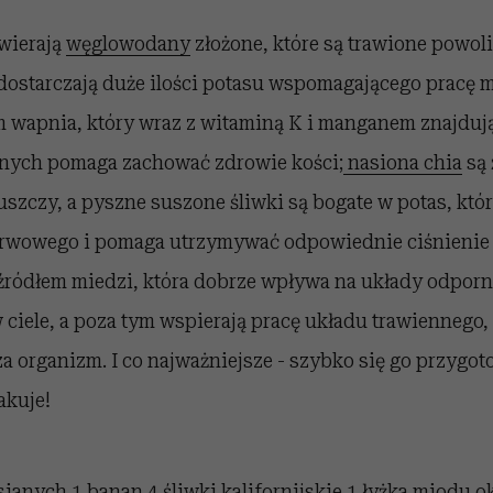
awierają
węglowodany
złożone, które są trawione powoli
dostarczają duże ilości potasu wspomagającego pracę m
em wapnia, który wraz z witaminą K i manganem znajduj
nych pomaga zachować zdrowie kości;
nasiona chia
są 
szczy, a pyszne suszone śliwki są bogate w potas, któr
rwowego i pomaga utrzymywać odpowiednie ciśnienie 
 źródłem miedzi, która dobrze wpływa na układy odpor
w ciele, a poza tym wspierają pracę układu trawiennego, 
a organizm. I co najważniejsze - szybko się go przygot
akuje!
ianych 1 banan 4 śliwki kalifornijskie 1 łyżka miodu ok