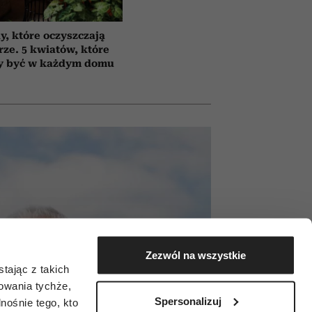
y, które oczyszczają
rze. 5 kwiatów, które
y być w każdym domu
Zezwól na wszystkie
tając z takich
zowania tychże,
Spersonalizuj
ośnie tego, kto