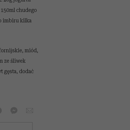
k. 150ml chudego
o imbiru kilka
fornijskie, miód,
em ze śliwek
yt gęsta, dodać