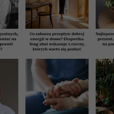
gentnych,
Co zaburza przepływ dobrej
Najlepsz
awiać na
energii w domu? Ekspertka
prezent.
oprawić
feng shui wskazuje 5 rzeczy,
na pa
ę?
których warto się pozbyć