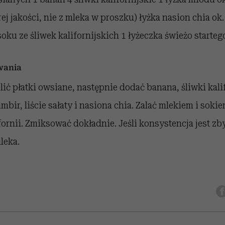
ej jakości, nie z mleka w proszku) łyżka nasion chia o
soku ze śliwek kalifornijskich 1 łyżeczka świeżo starteg
wania
ić płatki owsiane, następnie dodać banana, śliwki kali
imbir, liście sałaty i nasiona chia. Zalać mlekiem i soki
ornii. Zmiksować dokładnie. Jeśli konsystencja jest zb
leka.