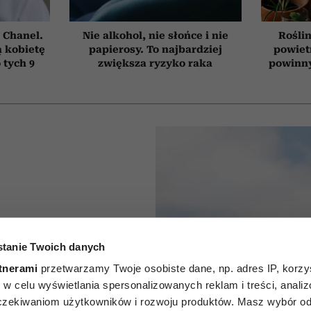
 Chanel.
Nie alkohol, nie słońce i nie
Roślin
 kobietę
papierosy. To najbardziej
powiet
 tych 9
zwiększa ryzyko raka
powinn
agerów”:
tanie Twoich danych
 osoby o
tnerami
przetwarzamy Twoje osobiste dane, np. adres IP, korzys
ie, w celu wyświetlania spersonalizowanych reklam i treści, anali
sze, a
zekiwaniom użytkowników i rozwoju produktów. Masz wybór odn