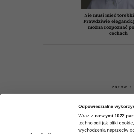
Nie musi mieć torebki
Prawdziwie elegancką
można rozpoznać po
cechach
ZDROWIE
Sekret „super
Odpowiedzialne wykorzys
mają mózg jak
Wraz z
naszymi 1022 par
technologii jak pliki cook
dekady młod
wychodzenia naprzeciw oc