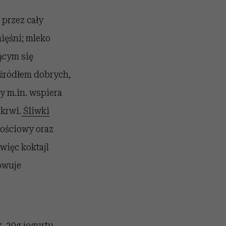
 przez cały
ięśni; mleko
ącym się
źródłem dobrych,
y m.in. wspiera
krwi.
Śliwki
nościowy oraz
więc koktajl
owuje
. 20g jogurtu