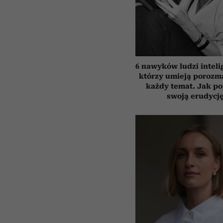
6 nawyków ludzi inteli
którzy umieją porozm
każdy temat. Jak p
swoją erudycj