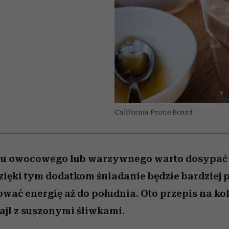
edź
 5,
przekraczają swoje granice
Wiemy, gdzie go kupić
Miller s. 5, odc. 6]
sezon jesień–zima 2
zaskakujący fawo
w seksie?
California Prune Board
jlu owocowego lub warzywnego warto dosypać 
Dzięki tym dodatkom śniadanie będzie bardziej 
wać energię aż do południa. Oto przepis na kok
jl z suszonymi śliwkami.