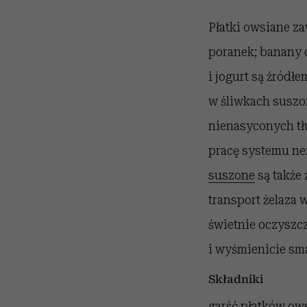
Płatki owsiane z
poranek; banany 
i jogurt są źródł
w śliwkach suszo
nienasyconych tłu
pracę systemu ne
suszone
są także
transport żelaza 
świetnie oczyszcz
i wyśmienicie sm
Składniki
garść płatków ows