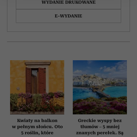
WYDANIE DRUKOWANE
Wykorzystujemy pliki cookie do spersonalizowania treści
E-WYDANIE
i reklam, aby oferować funkcje społecznościowe i
analizować ruch w naszej witrynie. Informacje o tym, jak
korzystasz z naszej witryny, udostępniamy partnerom
społecznościowym, reklamowym i analitycznym.
Partnerzy mogą połączyć te informacje z innymi danymi
otrzymanymi od Ciebie lub uzyskanymi podczas
korzystania z ich usług.
Kwiaty na balkon
Greckie wyspy bez
w pełnym słońcu. Oto
tłumów – 5 mniej
5 roślin, które
znanych perełek. Są