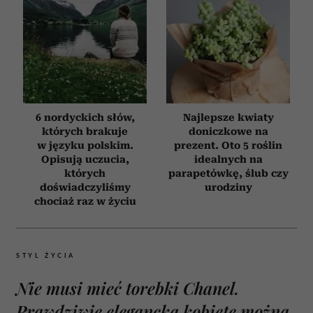
6 nordyckich słów,
Najlepsze kwiaty
których brakuje
doniczkowe na
w języku polskim.
prezent. Oto 5 roślin
Opisują uczucia,
idealnych na
których
parapetówkę, ślub czy
doświadczyliśmy
urodziny
chociaż raz w życiu
STYL ŻYCIA
Nie musi mieć torebki Chanel.
Prawdziwie elegancką kobietę można