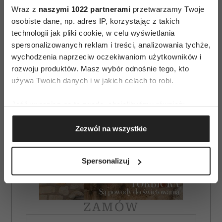
Wraz z
naszymi 1022 partnerami
przetwarzamy Twoje
AUTOPROMOCJA
osobiste dane, np. adres IP, korzystając z takich
technologii jak pliki cookie, w celu wyświetlania
spersonalizowanych reklam i treści, analizowania tychże,
wychodzenia naprzeciw oczekiwaniom użytkowników i
rozwoju produktów. Masz wybór odnośnie tego, kto
używa Twoich danych i w jakich celach to robi.
Jeśli wyrazisz na to zgodę, chcielibyśmy również:
Gromadzić dane dotyczące Twojej lokalizacji
Zezwól na wszystkie
geograficznej z dokładnością nawet do kilku metrów
Identyfikować Twoje urządzenie, aktywnie
analizując charakteryzującego je zbiory danych
Spersonalizuj
(fingerprinting, czyli wirtualny odcisk palca)
Dowiedz się więcej odnośnie tego, jak Twoje osobiste
dane są przetwarzane oraz ustaw własne preferencje w
sekcji szczegółów
. W Deklaracji plików cookie możesz
ZAMÓW
zmienić lub wycofać swoją zgodę w dowolnej chwili.