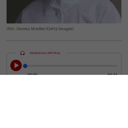
(Fot. Jeremy Moeller/Getty Images)
ODSŁUCHAJ ARTYKUŁ
00:00
06:15
Kobieta może być ubrana od stóp do głów
w drogie rzeczy od projektantów, a mimo
to wyglądać ostentacyjnie i „tanio”. Bo