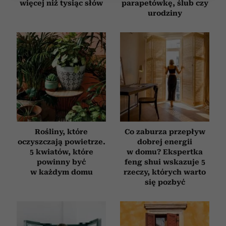
więcej niż tysiąc słów
parapetówkę, ślub czy
Wykorzystujemy pliki cookie do spersonalizowania treści
urodziny
i reklam, aby oferować funkcje społecznościowe i
analizować ruch w naszej witrynie. Informacje o tym, jak
korzystasz z naszej witryny, udostępniamy partnerom
społecznościowym, reklamowym i analitycznym.
Partnerzy mogą połączyć te informacje z innymi danymi
otrzymanymi od Ciebie lub uzyskanymi podczas
korzystania z ich usług.
Rośliny, które
Co zaburza przepływ
oczyszczają powietrze.
dobrej energii
5 kwiatów, które
w domu? Ekspertka
powinny być
feng shui wskazuje 5
w każdym domu
rzeczy, których warto
się pozbyć