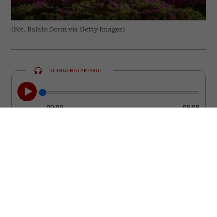
(Fot. Balate Dorin via Getty Images)
ODSŁUCHAJ ARTYKUŁ
00:00
08:08
Grecja od lat pozostaje jednym z
najchętniej wybieranych kierunków
wakacyjnych. Większość turystów stawia
jednak na te same miejsca – Santorini,