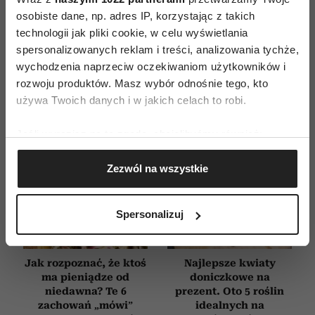
osobiste dane, np. adres IP, korzystając z takich
E-WYDANIE
technologii jak pliki cookie, w celu wyświetlania
spersonalizowanych reklam i treści, analizowania tychże,
wychodzenia naprzeciw oczekiwaniom użytkowników i
rozwoju produktów. Masz wybór odnośnie tego, kto
używa Twoich danych i w jakich celach to robi.
Jeśli wyrazisz na to zgodę, chcielibyśmy również:
Gromadzić dane dotyczące Twojej lokalizacji
Zezwól na wszystkie
geograficznej z dokładnością nawet do kilku metrów
Identyfikować Twoje urządzenie, aktywnie
analizując charakteryzującego je zbiory danych
Spersonalizuj
(fingerprinting, czyli wirtualny odcisk palca)
Dowiedz się więcej odnośnie tego, jak Twoje osobiste
dane są przetwarzane oraz ustaw własne preferencje w
Jak rozpoznać, że ktoś
Najlepsze kwiaty
sekcji szczegółów
. W Deklaracji plików cookie możesz
ma pieniądze od
doniczkowe na
zmienić lub wycofać swoją zgodę w dowolnej chwili.
niedawna? Te 6
prezent. Oto 5 roślin
zachowań „mówi”
idealnych na