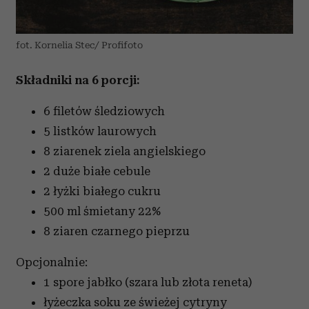
fot. Kornelia Stec/ Profifoto
Składniki na 6 porcji:
6 filetów śledziowych
5 listków laurowych
8 ziarenek ziela angielskiego
2 duże białe cebule
2 łyżki białego cukru
500 ml śmietany 22%
8 ziaren czarnego pieprzu
Opcjonalnie:
1 spore jabłko (szara lub złota reneta)
łyżeczka soku ze świeżej cytryny