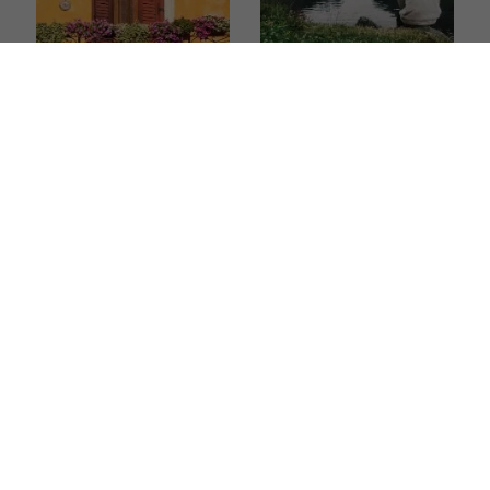
Kwiaty na balkon
6 nordyckich słów,
w pełnym słońcu. Oto
których brakuje
5 roślin, które
w języku polskim.
przetrwają nawet
Opisują uczucia,
największe upały
których
doświadczyliśmy
chociaż raz w życiu