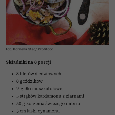
fot. Kornelia Stec/ Profifoto
Składniki na 8 porcji
8 filetów śledziowych
8 goździków
⅓ gałki muszkatołowej
5 strąków kardamonu z ziarnami
50 g korzenia świeżego imbiru
5 cm laski cynamonu