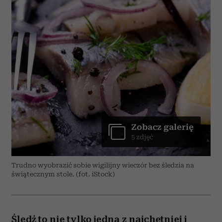
Zobacz galerię
5 zdjęć
Trudno wyobrazić sobie wigilijny wieczór bez śledzia na
świątecznym stole. (fot. iStock)
Śledź to nie tylko jedna z najchętniej i