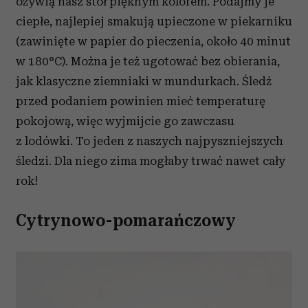
ożywią nasz stół pięknym kolorem. Podajmy je
ciepłe, najlepiej smakują upieczone w piekarniku
(zawinięte w papier do pieczenia, około 40 minut
w 180°C). Można je też ugotować bez obierania,
jak klasyczne ziemniaki w mundurkach. Śledź
przed podaniem powinien mieć temperaturę
pokojową, więc wyjmijcie go zawczasu
z lodówki. To jeden z naszych najpyszniejszych
śledzi. Dla niego zima mogłaby trwać nawet cały
rok!
Cytrynowo-pomarańczowy