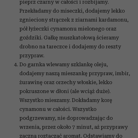
pieprz czarny w całości i rozbijamy.
społecznościowym, reklamowym i analitycznym.
Przekładamy do miseczki, dodajemy lekko
Partnerzy mogą połączyć te informacje z innymi danymi
zgnieciony strączek z ziarnami kardamonu,
otrzymanymi od Ciebie lub uzyskanymi podczas
korzystania z ich usług.
pół łyżeczki cynamonu mielonego oraz
goździki. Gałkę muszkatołową ścieramy
drobno na tareczce i dodajemy do reszty
przypraw.
Do garnka wlewamy szklankę oleju,
dodajemy naszą mieszankę przypraw, imbir,
żurawinę oraz orzechy włoskie, lekko
pokruszone w dłoni (ale wciąż duże).
Wszystko mieszamy. Dokładamy korę
cynamonu w całości. Wszystko
podgrzewamy, nie doprowadzając do
wrzenia, przez około 7 minut, aż przyprawy
zaczną roztaczać aromat. Odstawiamy do