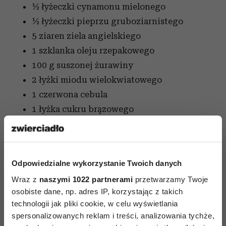
½ łyżeczki cynamonu mielonego
½ łyżeczki pieprzu gruboziarnistego
5 ziaren ziela angielskiego
1 szklanka oleju rzepakowego
100 g suszonej żurawiny
2 łyżki miodu wielokwiatowego
1 czerwona cebula
1 łyżka cukru brązowego
30 g orzechów włoskich (obranych)
Do odsolenia ryby:
500 ml mleka (2%- 3,2%)
Odpowiedzialne wykorzystanie Twoich danych
Wraz z
naszymi 1022 partnerami
przetwarzamy Twoje
Opcjonalnie:
osobiste dane, np. adres IP, korzystając z takich
1 kg batatów
technologii jak pliki cookie, w celu wyświetlania
spersonalizowanych reklam i treści, analizowania tychże,
Filety odsalamy od 2 do 6 godzin w zimnej