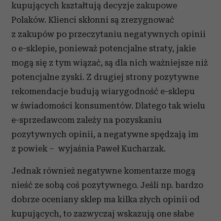
kupujących kształtują decyzje zakupowe
korzystasz z naszej witryny, udostępniamy partnerom
społecznościowym, reklamowym i analitycznym.
Polaków. Klienci skłonni są zrezygnować
Partnerzy mogą połączyć te informacje z innymi danymi
z zakupów po przeczytaniu negatywnych opinii
otrzymanymi od Ciebie lub uzyskanymi podczas
o e-sklepie, ponieważ potencjalne straty, jakie
korzystania z ich usług.
mogą się z tym wiązać, są dla nich ważniejsze niż
potencjalne zyski. Z drugiej strony pozytywne
rekomendacje budują wiarygodność e-sklepu
w świadomości konsumentów. Dlatego tak wielu
e-sprzedawcom zależy na pozyskaniu
pozytywnych opinii, a negatywne spędzają im
z powiek – wyjaśnia Paweł Kucharzak.
Jednak również negatywne komentarze mogą
nieść ze sobą coś pozytywnego. Jeśli np. bardzo
dobrze oceniany sklep ma kilka złych opinii od
kupujących, to zazwyczaj wskazują one słabe