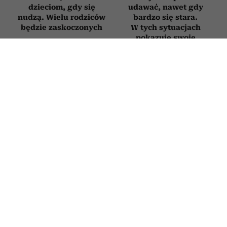
dzieciom, gdy się
udawać, nawet gdy
nudzą. Wielu rodziców
bardzo się stara.
będzie zaskoczonych
W tych sytuacjach
pokazuje swoje
prawdziwe oblicze
RELACJE
Jak zachowuje się mąż, który nie
kocha? Oto sygnały, których nie warto
ignorować
30 CZERWCA 2026
PATRYCJA KLIKOWSKA