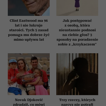
Clint Eastwood ma 96
Jak postępować
lat i nie lukruje
z osobą, która
starości. Tych 5 zasad
nieustannie podnosi
pomaga mu dobrze żyć
na ciebie głos? 3
mimo upływu lat
sposoby na poradzenie
sobie z „krzykaczem”
Novak Djoković
Trzy rzeczy, których
zdradził, co mówi
narcyz nie potrafi