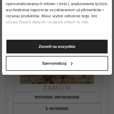
spersonalizowanych reklam i treści, analizowania tychże,
wychodzenia naprzeciw oczekiwaniom użytkowników i
rozwoju produktów. Masz wybór odnośnie tego, kto
używa Twoich danych i w jakich celach to robi.
Jeśli wyrazisz na to zgodę, chcielibyśmy również:
Gromadzić dane dotyczące Twojej lokalizacji
Zezwól na wszystkie
geograficznej z dokładnością nawet do kilku metrów
Identyfikować Twoje urządzenie, aktywnie
analizując charakteryzującego je zbiory danych
Spersonalizuj
(fingerprinting, czyli wirtualny odcisk palca)
Dowiedz się więcej odnośnie tego, jak Twoje osobiste
dane są przetwarzane oraz ustaw własne preferencje w
sekcji szczegółów
. W Deklaracji plików cookie możesz
ZAMÓW
zmienić lub wycofać swoją zgodę w dowolnej chwili.
WYDANIE DRUKOWANE
Wykorzystujemy pliki cookie do spersonalizowania treści
E-WYDANIE
i reklam, aby oferować funkcje społecznościowe i