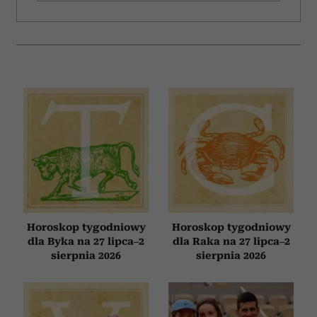
analizować ruch w naszej witrynie. Informacje o tym, jak
korzystasz z naszej witryny, udostępniamy partnerom
społecznościowym, reklamowym i analitycznym.
Partnerzy mogą połączyć te informacje z innymi danymi
otrzymanymi od Ciebie lub uzyskanymi podczas
korzystania z ich usług.
Horoskop tygodniowy
Horoskop tygodniowy
dla Byka na 27 lipca–2
dla Raka na 27 lipca–2
sierpnia 2026
sierpnia 2026