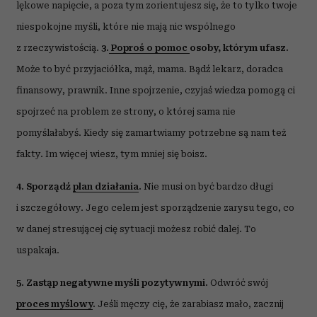
lękowe napięcie, a poza tym zorientujesz się, że to tylko twoje
niespokojne myśli, które nie mają nic wspólnego
z rzeczywistością.
3.
Poproś o pomoc
osoby, którym ufasz.
Może to być przyjaciółka, mąż, mama. Bądź
lekarz, doradca
finansowy, prawnik. Inne spojrzenie, czyjaś wiedza pomogą ci
spojrzeć na problem ze strony, o której sama nie
pomyślałabyś. Kiedy się zamartwiamy potrzebne są nam też
fakty. Im więcej wiesz, tym mniej się boisz.
4. Sporządź
plan działania
.
Nie musi on być bardzo długi
i szczegółowy. Jego celem jest sporządzenie zarysu tego, co
w danej stresującej cię sytuacji możesz robić dalej. To
uspakaja.
5. Zastąp negatywne myśli pozytywnymi.
Odwróć swój
proces myślowy
.
Jeśli męczy cię, że zarabiasz mało, zacznij