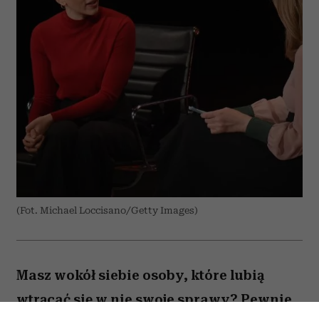
(Fot. Michael Loccisano/Getty Images)
Masz wokół siebie osoby, które lubią
wtrącać się w nie swoje sprawy? Pewnie