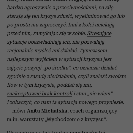
bardzo agresywnie z przeciwnościami, na siłę
starają się ten kryzys zdusić, wyeliminować go lub
po prostu mu zaprzeczyć. Inni z kolei uciekają
przed nim, zamykając się w sobie.
Stresujące
sytuacje
obezwładniają ich, nie pozwalają
racjonalnie myśleć ani działać. Tymczasem
najlepszym wyjściem
w sytuacji kryzysu
jest
zajęcie pozycji „po środku”, co oznacza: działać
zgodnie z zasadą niedziałania, czyli znaleźć swoiste
flow
w tym kryzysie, poddać się mu,
zaakceptować brak kontroli
i stan „nie wiem”
i zobaczyć, co nam ta sytuacja nowego przyniesie.
– mówi
Anita Michalska
, coach organizujący
m.in. warsztaty „Wychodzenie z kryzysu”.
Dlaczego więc tak trudno popatrzeć z tej