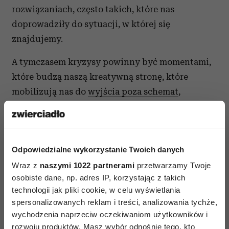
rozwiązaniach, często takich, które nas
doprowadziły do sytuacji, w której się
znajdujemy.
A tymczasem kryzysy powinny być momentami,
które budzą naszą kreatywną stronę, które
mobilizują nas do
wyjścia poza schemat
,
szukania zupełnie nowych rozwiązań.
Każdy kryzys powinien stać się naszym
nauczycielem, wskazującym nam nowe
Odpowiedzialne wykorzystanie Twoich danych
prawdy na własny temat.
Wraz z
naszymi 1022 partnerami
przetwarzamy Twoje
osobiste dane, np. adres IP, korzystając z takich
Chcesz wyjść z kryzysu? Zobacz jak
technologii jak pliki cookie, w celu wyświetlania
sobie pomóc!
spersonalizowanych reklam i treści, analizowania tychże,
wychodzenia naprzeciw oczekiwaniom użytkowników i
rozwoju produktów. Masz wybór odnośnie tego, kto