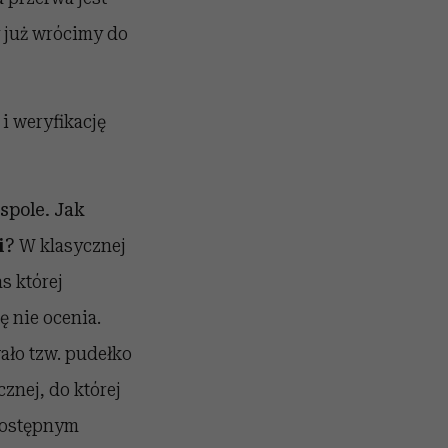
y już wrócimy do
i weryfikację
spole. Jak
i
?
W klasycznej
s której
ę nie ocenia.
ało tzw. pudełko
znej, do której
dostępnym