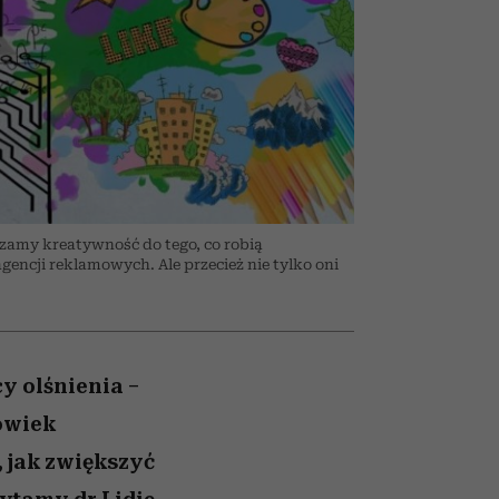
i dla
nił
ane
zonu
amy kreatywność do tego, co robią
agencji reklamowych. Ale przecież nie tylko oni
y olśnienia –
owiek
 jak zwiększyć