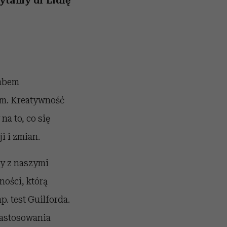
pytamy dr Lidię
imbem
om. Kreatywność
na to, co się
i i zmian.
ny z naszymi
ności, którą
. test Guilforda.
zastosowania