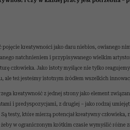
eatywność i czy w każdej pracy jest potrzebna – 
 pojęcie kreatywności jako daru niebios, owianego n
wanego natchnieniem i przypisywanego wielkim artyst
turę człowieka. Jako istoty myślące nie tylko reagujemy 
u, ale też jesteśmy istotnym źródłem wszelkich innowacj
rzega kreatywność z jednej strony jako element związa
ami i predyspozycjami, z drugiej – jako rodzaj umiejęt
Są testy, które mierzą potencjał kreatywny człowieka, np
, żeby w ograniczonym krótkim czasie wymyślić różne 