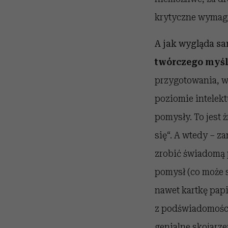
krytyczne wymaga
A jak wygląda s
twórczego myśl
przygotowania, w 
poziomie intelek
pomysły. To jest 
się“. A wtedy – z
zrobić świadomą p
pomysł (co może s
nawet kartkę papi
z podświadomości 
genialne skojarze