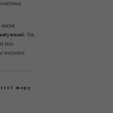
kreatywnej
e umysł
kreatywność
.
Tak,
st faza
ać wszystkie
orzyć mapę