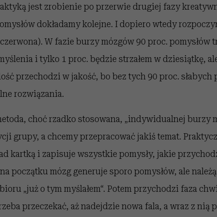
aktyką jest zrobienie po przerwie drugiej fazy kreatywn
omysłów dokładamy kolejne. I dopiero wtedy rozpoczyn
czerwona). W fazie burzy mózgów 90 proc. pomysłów tr
myślenia i tylko 1 proc. będzie strzałem w dziesiątkę, ale
lość przechodzi w jakość, bo bez tych 90 proc. słabych
lne rozwiązania.
metoda, choć rzadko stosowana, „indywidualnej burzy 
ji grupy, a chcemy przepracować jakiś temat. Praktycz
 nad kartką i zapisuje wszystkie pomysły, jakie przychod
e na początku mózg generuje sporo pomysłów, ale należą
bioru „już o tym myślałem“. Potem przychodzi faza chw
rzeba przeczekać, aż nadejdzie nowa fala, a wraz z nią p