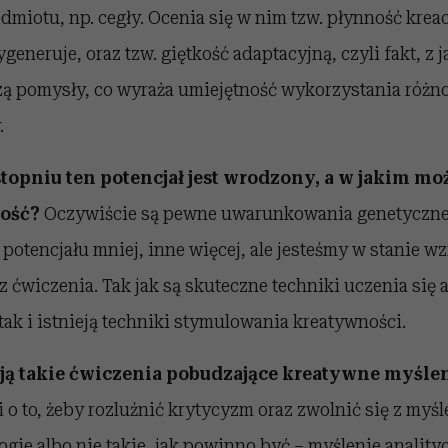
miotu, np. cegły. Ocenia się w nim tzw. płynność kreacyj
eneruje, oraz tzw. giętkość adaptacyjną, czyli fakt, z 
ą pomysły, co wyraża umiejętność wykorzystania róż
.
topniu ten potencjał jest wrodzony, a w jakim mo
ność?
Oczywiście są pewne uwarunkowania genetyczne,
o potencjału mniej, inne więcej, ale jesteśmy w stanie 
ez ćwiczenia. Tak jak są skuteczne techniki uczenia się 
ak i istnieją techniki stymulowania kreatywności.
ją takie ćwiczenia pobudzające kreatywne myśle
o to, żeby rozluźnić krytycyzm oraz zwolnić się z myślen
ogie albo nie takie, jak powinno być – myślenie anality