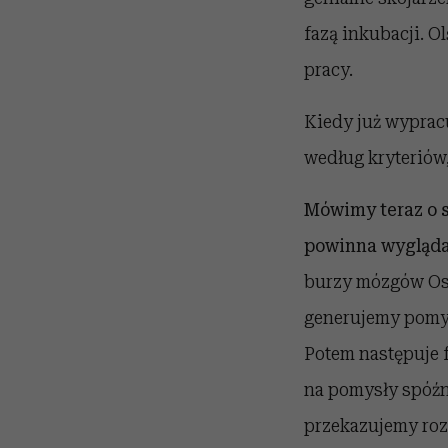
fazą inkubacji. O
pracy.
Kiedy już wypracu
według kryteriów,
Mówimy teraz o s
powinna wygląd
burzy mózgów Osb
generujemy pomysł
Potem następuje f
na pomysły spóźni
przekazujemy ro