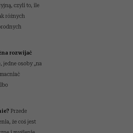
ną, czyli to, ile
jak różnych
norodnych
żna rozwijać
 jedne osoby „na
wzmacniać
albo
nie?
Przede
ia, że coś jest
czne i myślenie