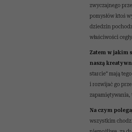
zwyczajnego przed
pomysłów ktoś wyg
dziedzin pochodz
właściwości cegły
Zatem w jakim s
naszą kreatyw
starcie“ mają teg
i rozwijać go prz
zapamiętywania, t
Na czym polega
wszystkim chodzi 
niemożliwe, za dr