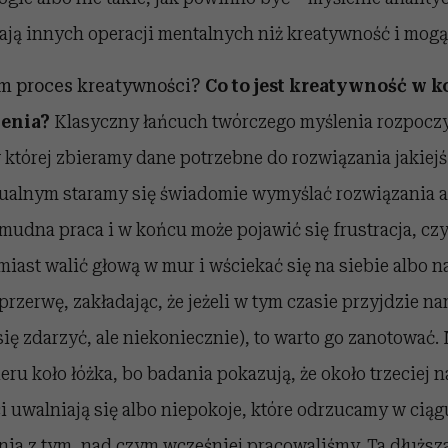
ją innych operacji mentalnych niż kreatywność i mogą
am proces kreatywności?
Co to jest kreatywność w k
enia?
Klasyczny łańcuch twórczego myślenia rozpoczy
której zbieramy dane potrzebne do rozwiązania jakiejś 
tualnym staramy się świadomie wymyślać rozwiązania
żmudna praca i w końcu może pojawić się frustracja, czyl
amiast walić głową w mur i wściekać się na siebie albo 
rzerwę, zakładając, że jeżeli w tym czasie przyjdzie na
ię zdarzyć, ale niekoniecznie), to warto go zanotować.
eru koło łóżka, bo badania pokazują, że około trzeciej 
uwalniają się albo niepokoje, które odrzucamy w ciągu
nia z tym, nad czym wcześniej pracowaliśmy. Ta dłuższa