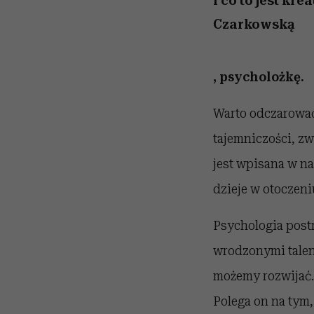
i co to jest kr
Czarkowską
, psycholożkę.
Warto odczarować
tajemniczości, z
jest wpisana w na
dzieje w otoczeni
Psychologia post
wrodzonymi talent
możemy rozwijać. 
Polega on na tym