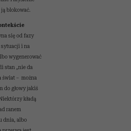
 ją blokować.
ontekście
na się od fazy
sytuacji i na
 albo wygenerować
i stan „nie da
na świat – można
m do głowy jakiś
 Niektórzy kładą
nad ranem
 dnia, albo
 przerwa jest