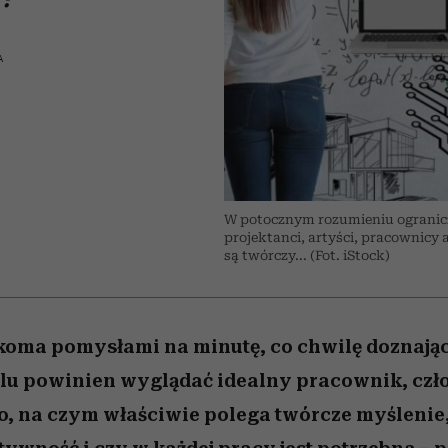
 5,
Miller s. 5, odc. 6]
humoru historii
skutki dla związku 
Raport Lyst ujaw
najbardziej pożąd
partnerki
ubrania i marki se
A
W potocznym rozumieniu ogranicz
projektanci, artyści, pracownicy 
są twórczy... (Fot. iStock)
koma pomysłami na minutę, co chwilę doznając
elu powinien wyglądać idealny pracownik, czł
o, na czym właściwie polega twórcze myślenie,