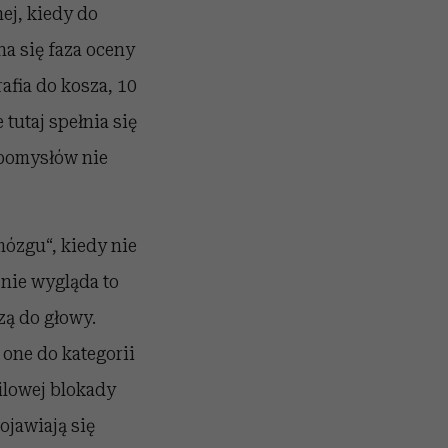
ej, kiedy do
a się faza oceny
afia do kosza, 10
 tutaj spełnia się
 pomysłów nie
mózgu“, kiedy nie
nie wygląda to
zą do głowy.
 one do kategorii
ilowej blokady
ojawiają się