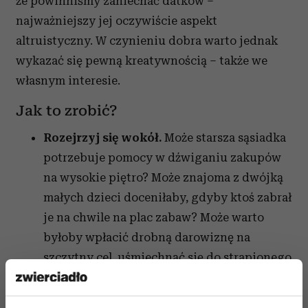
że powinniśmy zaniechać datków –
najważniejszy jej oczywiście aspekt
altruistyczny. W czynieniu dobra warto jednak
wykazać się pewną kreatywnością – także we
własnym interesie.
Jak to zrobić?
Rozejrzyj się wokół.
Może starsza sąsiadka
potrzebuje pomocy w dźwiganiu zakupów
na wysokie piętro? Może znajoma z dwójką
małych dzieci doceniłaby, gdyby ktoś zabrał
je na chwile na plac zabaw? Może warto
byłoby wpłacić drobną darowiznę na
szczytny cel, uśmiechnąć się do strapionego
współpasażera w autobusie, zapytać o
samopoczucie koleżankę z pracy?