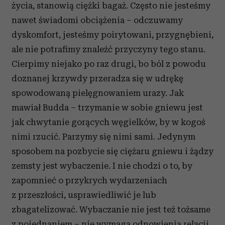
życia, stanowią ciężki bagaż. Często nie jesteśmy
nawet świadomi obciążenia – odczuwamy
dyskomfort, jesteśmy poirytowani, przygnębieni,
ale nie potrafimy znaleźć przyczyny tego stanu.
Cierpimy niejako po raz drugi, bo ból z powodu
doznanej krzywdy przeradza się w udrękę
spowodowaną pielęgnowaniem urazy. Jak
mawiał Budda – trzymanie w sobie gniewu jest
jak chwytanie gorących węgielków, by w kogoś
nimi rzucić. Parzymy się nimi sami. Jedynym
sposobem na pozbycie się ciężaru gniewu i żądzy
zemsty jest wybaczenie. I nie chodzi o to, by
zapomnieć o przykrych wydarzeniach
z przeszłości, usprawiedliwić je lub
zbagatelizować. Wybaczanie nie jest też tożsame
z pojednaniem – nie wymaga odnowienia relacji