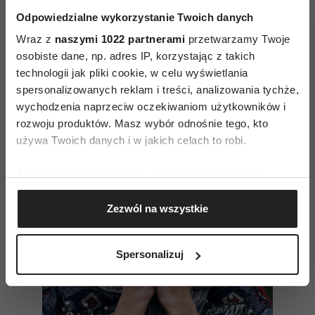
Możliwości są niezliczone, a akty dobrej
Odpowiedzialne wykorzystanie Twoich danych
woli wcale nie muszą być skomplikowane.
Wraz z
naszymi 1022 partnerami
przetwarzamy Twoje
osobiste dane, np. adres IP, korzystając z takich
Czytaj także
technologii jak pliki cookie, w celu wyświetlania
spersonalizowanych reklam i treści, analizowania tychże,
wychodzenia naprzeciw oczekiwaniom użytkowników i
rozwoju produktów. Masz wybór odnośnie tego, kto
używa Twoich danych i w jakich celach to robi.
Jeśli wyrazisz na to zgodę, chcielibyśmy również:
Gromadzić dane dotyczące Twojej lokalizacji
Zezwól na wszystkie
geograficznej z dokładnością nawet do kilku metrów
Identyfikować Twoje urządzenie, aktywnie
analizując charakteryzującego je zbiory danych
Spersonalizuj
(fingerprinting, czyli wirtualny odcisk palca)
Dowiedz się więcej odnośnie tego, jak Twoje osobiste
dane są przetwarzane oraz ustaw własne preferencje w
sekcji szczegółów
. W Deklaracji plików cookie możesz