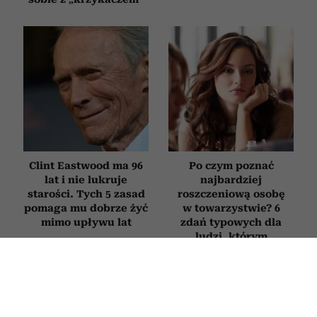
Clint Eastwood ma 96
Po czym poznać
lat i nie lukruje
najbardziej
starości. Tych 5 zasad
roszczeniową osobę
pomaga mu dobrze żyć
w towarzystwie? 6
mimo upływu lat
zdań typowych dla
ludzi, którym
„wszystko się należy”
PSYCHOLOGIA