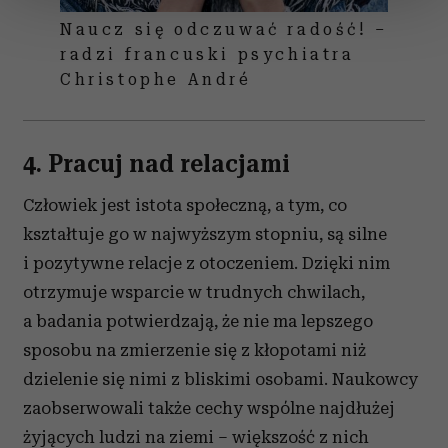
zmienić lub wycofać swoją zgodę w dowolnej chwili.
Naucz się odczuwać radość! –
radzi francuski psychiatra
Wykorzystujemy pliki cookie do spersonalizowania treści
Christophe André
i reklam, aby oferować funkcje społecznościowe i
analizować ruch w naszej witrynie. Informacje o tym, jak
korzystasz z naszej witryny, udostępniamy partnerom
4. Pracuj nad relacjami
społecznościowym, reklamowym i analitycznym.
Partnerzy mogą połączyć te informacje z innymi danymi
Człowiek jest istota społeczną, a tym, co
otrzymanymi od Ciebie lub uzyskanymi podczas
kształtuje go w najwyższym stopniu, są silne
korzystania z ich usług.
i pozytywne relacje z otoczeniem. Dzięki nim
otrzymuje wsparcie w trudnych chwilach,
a badania potwierdzają, że nie ma lepszego
sposobu na zmierzenie się z kłopotami niż
dzielenie się nimi z bliskimi osobami. Naukowcy
zaobserwowali także cechy wspólne najdłużej
żyjących ludzi na ziemi – większość z nich