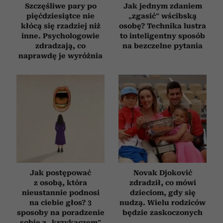
Szczęśliwe pary po
Jak jednym zdaniem
pięćdziesiątce nie
„zgasić” wścibską
kłócą się rzadziej niż
osobę? Technika lustra
inne. Psychologowie
to inteligentny sposób
zdradzają, co
na bezczelne pytania
naprawdę je wyróżnia
Jak postępować
Novak Djoković
z osobą, która
zdradził, co mówi
nieustannie podnosi
dzieciom, gdy się
na ciebie głos? 3
nudzą. Wielu rodziców
sposoby na poradzenie
będzie zaskoczonych
sobie z „krzykaczem”