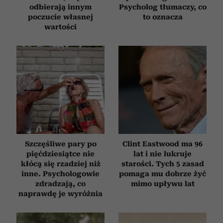
odbierają innym
Psycholog tłumaczy, co
poczucie własnej
to oznacza
wartości
Szczęśliwe pary po
Clint Eastwood ma 96
pięćdziesiątce nie
lat i nie lukruje
kłócą się rzadziej niż
starości. Tych 5 zasad
inne. Psychologowie
pomaga mu dobrze żyć
zdradzają, co
mimo upływu lat
naprawdę je wyróżnia