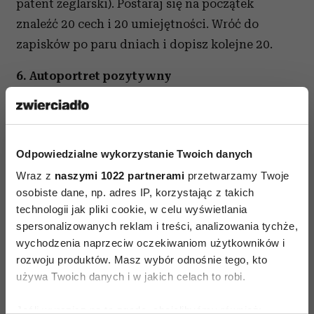
patent żeglarski). Postaraj się na początek
znaleźć 20 cech i 20 umiejętności. Wróć do
zapisków po paru dniach i dopisz kolejne 20.
6. Autoportret pozytywny
Spotkaj się z trzema bliskimi osobami i poproś,
by opowiedziały, co w tobie cenią. Słuchaj
uważnie, nie przerywaj, cokolwiek będziesz
Odpowiedzialne wykorzystanie Twoich danych
o tym myślał. Być może z częścią opinii się nie
Wraz z
naszymi 1022 partnerami
przetwarzamy Twoje
zgodzisz. Mimo to zanotuj sobie wszystko. Zapis
osobiste dane, np. adres IP, korzystając z takich
i świadomość, co dobrego widzą w tobie inni,
technologii jak pliki cookie, w celu wyświetlania
spersonalizowanych reklam i treści, analizowania tychże,
pomogą ci w budowaniu pozytywnego obrazu
wychodzenia naprzeciw oczekiwaniom użytkowników i
siebie, a to zawsze zwiększa nadzieję…
rozwoju produktów. Masz wybór odnośnie tego, kto
używa Twoich danych i w jakich celach to robi.
7. Nadzieja, ale na co?
Jeśli wyrazisz na to zgodę, chcielibyśmy również:
Czy wiesz, czego chcesz w życiu, na co masz