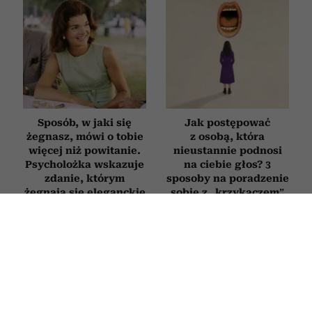
Sposób, w jaki się
Jak postępować
żegnasz, mówi o tobie
z osobą, która
więcej niż powitanie.
nieustannie podnosi
Psycholożka wskazuje
na ciebie głos? 3
zdanie, którym
sposoby na poradzenie
żegnają się eleganckie
sobie z „krzykaczem”
osoby
RODZICE
Novak Djoković zdradził, co mówi