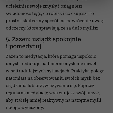
sekcji szczegółów
. W Deklaracji plików cookie możesz
ucieleśnisz swoje zmysły i osiągniesz
zmienić lub wycofać swoją zgodę w dowolnej chwili.
świadomość tego, co robisz i co czujesz. To
prosty i skuteczny sposób na odwrócenie uwagi
Wykorzystujemy pliki cookie do spersonalizowania treści
i reklam, aby oferować funkcje społecznościowe i
od rzeczy, które sprawiają, że za dużo myślisz.
analizować ruch w naszej witrynie. Informacje o tym, jak
5. Zazen: usiądź spokojnie
korzystasz z naszej witryny, udostępniamy partnerom
i pomedytuj
społecznościowym, reklamowym i analitycznym.
Partnerzy mogą połączyć te informacje z innymi danymi
Zazen to medytacja, która pomaga uspokoić
otrzymanymi od Ciebie lub uzyskanymi podczas
umysł i redukuje nadmierne myślenie nawet
korzystania z ich usług.
w najtrudniejszych sytuacjach. Praktyka polega
natomiast na obserwowaniu swoich myśli bez
osądzania lub przywiązywania się. Poprzez
regularną medytację wytrenujesz swój umysł,
aby stał się mniej reaktywny na natrętne myśli
i błogo wyciszony.