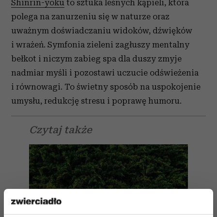
Shinrin-yoku
to sztuka leśnych kąpieli, która
polega na zanurzeniu się w naturze oraz
uważnym doświadczaniu widoków, dźwięków
i wrażeń. Symfonia zieleni zagłuszy mentalny
bełkot i niczym zabieg spa dla duszy zmyje
nadmiar myśli i pozostawi uczucie odświeżenia
i równowagi. To świetny sposób na uspokojenie
umysłu, redukcję stresu i poprawę humoru.
Czytaj także