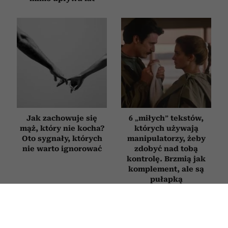
Jak zachowuje się
6 „miłych” tekstów,
mąż, który nie kocha?
których używają
Oto sygnały, których
manipulatorzy, żeby
nie warto ignorować
zdobyć nad tobą
kontrolę. Brzmią jak
komplement, ale są
pułapką