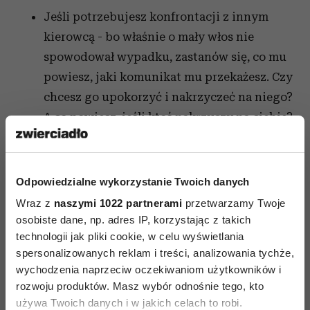
Jeśli potrzebujesz konfrontacji z innym
kierowcą - bo właśnie o mały włos nie
spowodował wypadku, zastanów się, co mu
powiesz, jaki komunikat mu przekażesz. Czy
chcesz go upokorzyć i nakrzyczeć na niego?
A co powiesz, jeśli ktoś nakrzyczy na ciebie?
Zastanów się, czy nie szkoda energii, którą
spalasz na swoją złość, nerwy i
roztrzęsienie.
Odpowiedzialne wykorzystanie Twoich danych
Wraz z
naszymi 1022 partnerami
przetwarzamy Twoje
A jeśli mimo tych uwag i pytań, dalej
osobiste dane, np. adres IP, korzystając z takich
denerwujesz się za kółkiem, pomyśl: może warto
technologii jak pliki cookie, w celu wyświetlania
przesiąść się na rower?
spersonalizowanych reklam i treści, analizowania tychże,
wychodzenia naprzeciw oczekiwaniom użytkowników i
rozwoju produktów. Masz wybór odnośnie tego, kto
używa Twoich danych i w jakich celach to robi.