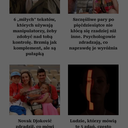
6 „miłych” tekstów,
Szczęśliwe pary po
których używają
pięćdziesiątce nie
manipulatorzy, żeby
kłócą się rzadziej niż
zdobyć nad tobą
inne. Psychologowie
kontrolę. Brzmią jak
zdradzają, co
komplement, ale są
naprawdę je wyróżnia
pułapką
Novak Djoković
Ludzie, którzy mówią
zdradził, co mówi
te 5 zdań, często