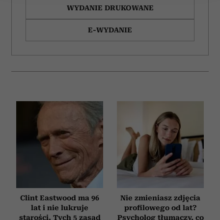
WYDANIE DRUKOWANE
Wykorzystujemy pliki cookie do spersonalizowania treści
i reklam, aby oferować funkcje społecznościowe i
E-WYDANIE
analizować ruch w naszej witrynie. Informacje o tym, jak
korzystasz z naszej witryny, udostępniamy partnerom
społecznościowym, reklamowym i analitycznym.
Partnerzy mogą połączyć te informacje z innymi danymi
otrzymanymi od Ciebie lub uzyskanymi podczas
korzystania z ich usług.
Clint Eastwood ma 96
Nie zmieniasz zdjęcia
lat i nie lukruje
profilowego od lat?
starości. Tych 5 zasad
Psycholog tłumaczy, co