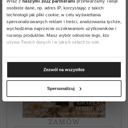
Wraz z
naszymi 1022 partnerami
przetwarzamy Twoje
osobiste dane, np. adres IP, korzystając z takich
AUTOPROMOCJA
technologii jak pliki cookie, w celu wyświetlania
spersonalizowanych reklam i treści, analizowania tychże,
wychodzenia naprzeciw oczekiwaniom użytkowników i
rozwoju produktów. Masz wybór odnośnie tego, kto
używa Twoich danych i w jakich celach to robi.
Jeśli wyrazisz na to zgodę, chcielibyśmy również:
Gromadzić dane dotyczące Twojej lokalizacji
Zezwól na wszystkie
geograficznej z dokładnością nawet do kilku metrów
Identyfikować Twoje urządzenie, aktywnie
analizując charakteryzującego je zbiory danych
Spersonalizuj
(fingerprinting, czyli wirtualny odcisk palca)
Dowiedz się więcej odnośnie tego, jak Twoje osobiste
dane są przetwarzane oraz ustaw własne preferencje w
sekcji szczegółów
. W Deklaracji plików cookie możesz
zmienić lub wycofać swoją zgodę w dowolnej chwili.
ZAMÓW