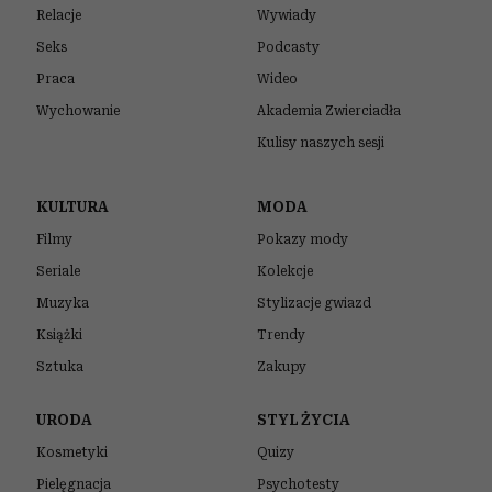
Relacje
Wywiady
Seks
Podcasty
Praca
Wideo
Wychowanie
Akademia Zwierciadła
Kulisy naszych sesji
KULTURA
MODA
Filmy
Pokazy mody
Seriale
Kolekcje
Muzyka
Stylizacje gwiazd
Książki
Trendy
Sztuka
Zakupy
URODA
STYL ŻYCIA
Kosmetyki
Quizy
Pielęgnacja
Psychotesty