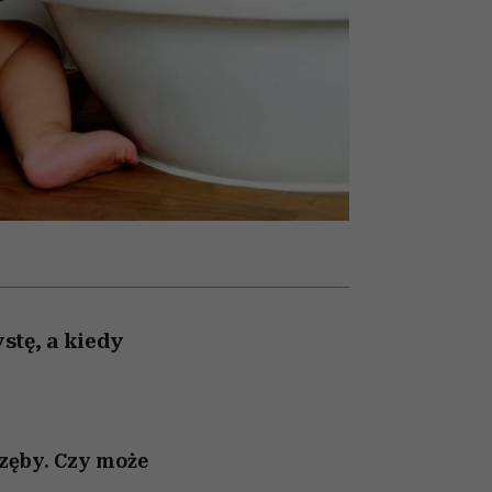
nił
relację z pieniędzmi
sposoby
ane
zonu
stę, a kiedy
zęby. Czy może