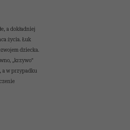
e, a dokładniej
ńca życia. Łuk
rozwojem dziecka.
ówno, „krzywo”
, a w przypadku
czenie