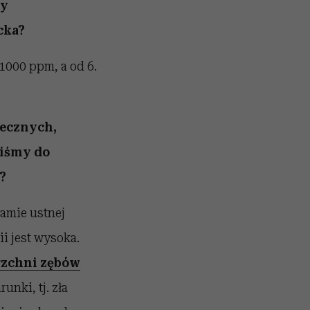
dy
cka?
1000 ppm, a od 6.
lecznych,
liśmy do
?
jamie ustnej
i jest wysoka.
erzchni zębów
unki, tj. zła