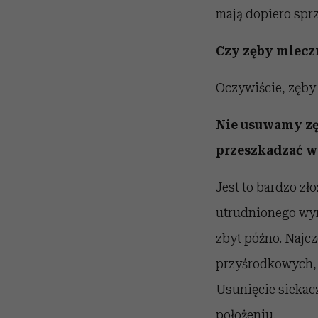
mają dopiero sprz
Czy zęby mlecz
Oczywiście, zęby
Nie usuwamy zę
przeszkadzać w
Jest to bardzo zł
utrudnionego wyrz
zbyt późno. Najcz
przyśrodkowych, k
Usunięcie siekac
położeniu.