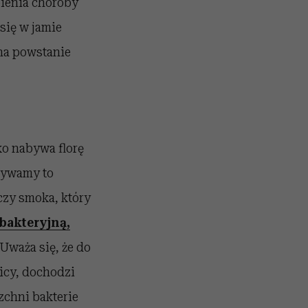
pienia choroby
się w jamie
 na powstanie
ko nabywa florę
azywamy to
 czy smoka, który
 bakteryjną,
 Uważa się, że do
icy, dochodzi
zchni bakterie