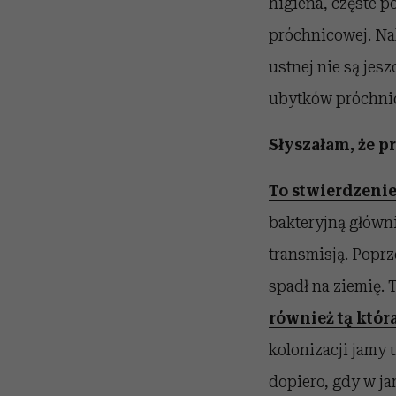
higiena, częste 
próchnicowej. Nal
ustnej nie są jes
ubytków próchni
Słyszałam, że p
To stwierdzeni
bakteryjną główni
transmisją. Poprz
spadł na ziemię. 
również tą któr
kolonizacji jamy
dopiero, gdy w ja