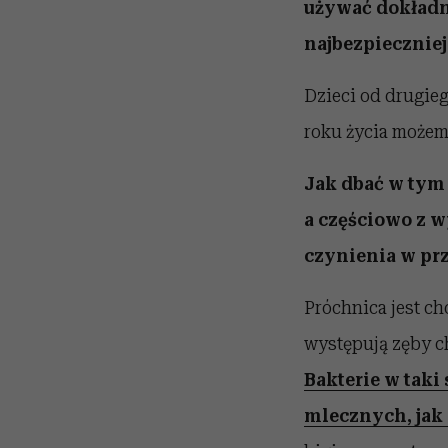
używać dokładni
najbezpieczniej
Dzieci od drugieg
roku życia możem
Jak dbać w tym 
a częściowo z w
czynienia w pr
Próchnica jest ch
występują zęby ch
Bakterie w taki
mlecznych, jak 