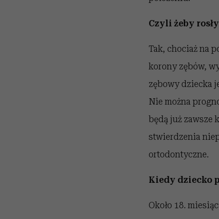
Czyli żeby rosły
Tak, chociaż na p
korony zębów, wyr
zębowy dziecka je
Nie można progno
będą już zawsze 
stwierdzenia nie
ortodontyczne.
Kiedy dziecko p
Około 18. miesiąca 