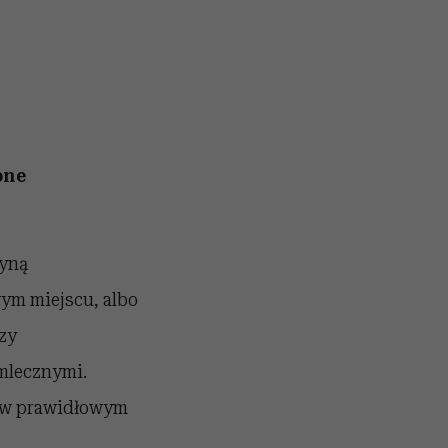
one
zyną
wym miejscu, albo
zy
 mlecznymi.
h w prawidłowym