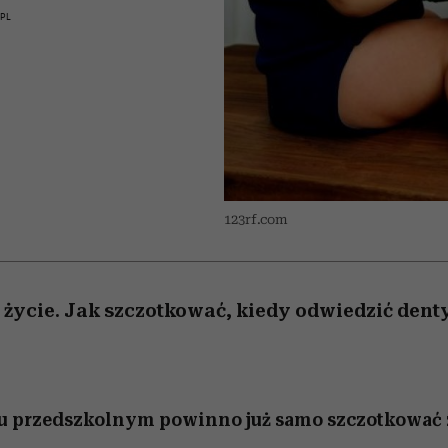
iąż
 5,
skutki dla związku i dla
Miller s. 5, odc. 6]
skuteczne
Raport Lyst ujaw
PL
partnerki
najbardziej pożąd
ubrania i marki se
123rf.com
e życie. Jak szczotkować, kiedy odwiedzić denty
u przedszkolnym powinno już samo szczotkować 