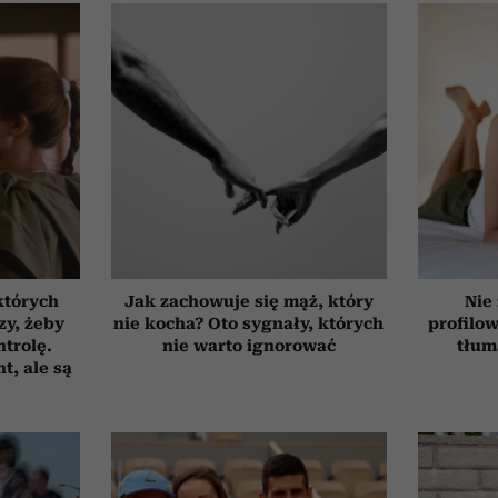
których
Jak zachowuje się mąż, który
Nie
zy, żeby
nie kocha? Oto sygnały, których
profilo
trolę.
nie warto ignorować
tłum
t, ale są