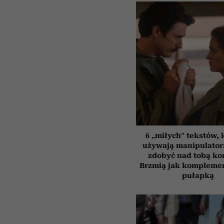
6 „miłych” tekstów, 
używają manipulator
zdobyć nad tobą kon
Brzmią jak komplemen
pułapką