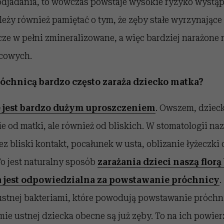
podjadania, to wówczas powstaje wysokie ryzyko wystą
eży również pamiętać o tym, że zęby stałe wyrzynające 
zcze w pełni zmineralizowane, a więc bardziej narażone
cowych.
róchnicą bardzo często zaraża dziecko matka?
e jest bardzo dużym uproszczeniem
. Owszem, dziec
e od matki, ale również od bliskich. W stomatologii n
ez bliski kontakt, pocałunek w usta, oblizanie łyżeczki
To jest naturalny sposób
zarażania dzieci naszą florą
a jest odpowiedzialna za powstawanie próchnicy
.
 ustnej bakteriami, które powodują powstawanie próchn
mie ustnej dziecka obecne są już zęby. To na ich powier