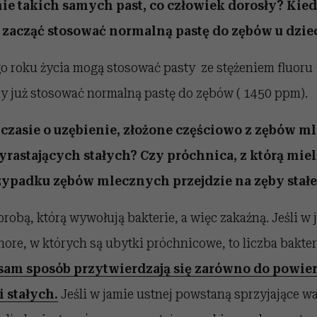
e takich samych past, co człowiek dorosły? Kie
 zacząć stosować normalną pastę do zębów u dzie
o roku życia mogą stosować pasty ze stężeniem fluoru 
y już stosować normalną pastę do zębów ( 1450 ppm).
czasie o uzębienie, złożone częściowo z zębów m
yrastających stałych? Czy próchnica, z którą mie
zypadku zębów mlecznych przejdzie na zęby stałe
orobą, którą wywołują bakterie, a więc zakaźną. Jeśli w 
ore, w których są ubytki próchnicowe, to liczba bakteri
 sam sposób przytwierdzają się zarówno do powi
i stałych.
Jeśli w jamie ustnej powstaną sprzyjające war