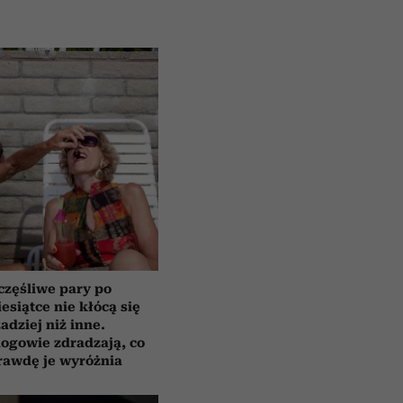
częśliwe pary po
esiątce nie kłócą się
zadziej niż inne.
ogowie zdradzają, co
rawdę je wyróżnia