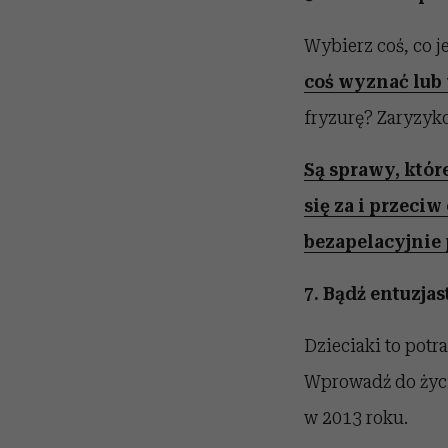
Wybierz coś, co 
coś wyznać lub
fryzurę? Zaryzy
Są sprawy, któr
się za i przeciw
bezapelacyjnie
7. Bądź entuzja
Dzieciaki to potra
Wprowadź do życia
w 2013 roku.