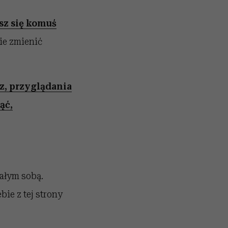
sz się komuś
ie zmienić
iz, przyglądania
ąć,
całym sobą.
ie z tej strony