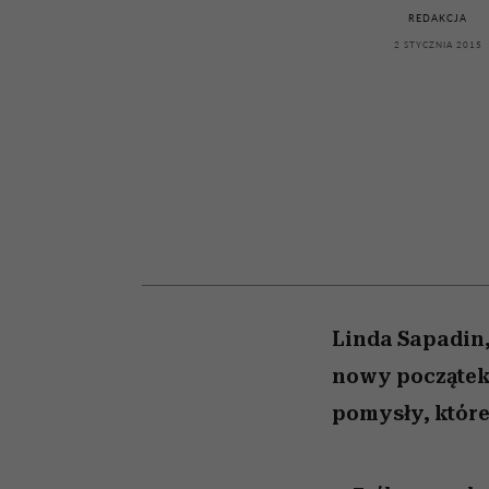
kawę z Kasią Miller”, s.
relację z pieniędzmi
REDAKCJA
odc. 7]
2 STYCZNIA 2015
Linda Sapadin,
nowy początek.
pomysły, które 