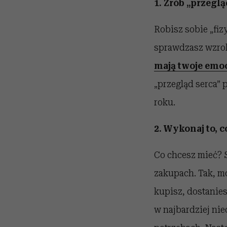
1. Zrób „przeglą
Robisz sobie „fiz
sprawdzasz wzrok.
mają twoje emoc
„przegląd serca” 
roku.
2. Wykonaj to, c
Co chcesz mieć? S
zakupach. Tak, mo
kupisz, dostanies
w najbardziej ni