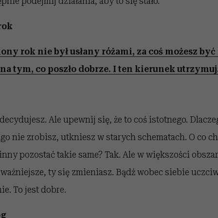
nie podejmij działania, aby to się stało.
rok
ny rok nie był usłany różami, za coś możesz być
na tym, co poszło dobrze. I ten kierunek utrzymuj
 decydujesz. Ale upewnij się, że to coś istotnego. Dlacz
tego nie zrobisz, utkniesz w starych schematach. O co c
inny pozostać takie same? Tak. Ale w większości obsz
ajważniejsze, ty się zmieniasz. Bądź wobec siebie uczciw
e. To jest dobre.
óg