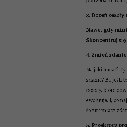
potrzebach. Następ
3. Doceń zeszły 
Nawet gdy minio
Skoncentruj się 
4. Zmień zdanie
Na jaki temat? Ty
zdanie? Bo jeśli 
rzeczy, które pow
ewoluuje. I, co n
że zmieniasz zdani
5. Przekrocz pr