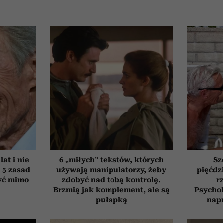
at i nie
6 „miłych” tekstów, których
Sz
h 5 zasad
używają manipulatorzy, żeby
pięćdzi
yć mimo
zdobyć nad tobą kontrolę.
r
Brzmią jak komplement, ale są
Psychol
pułapką
nap