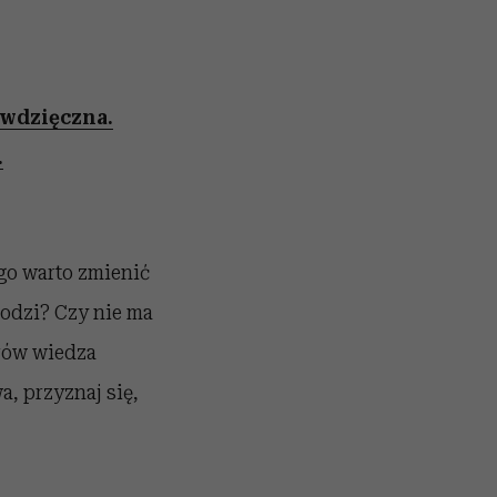
 wdzięczna.
.
ego warto zmienić
hodzi? Czy nie ma
arów wiedza
a, przyznaj się,