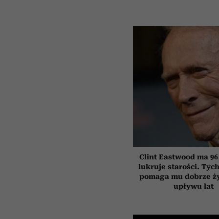
Clint Eastwood ma 96 l
lukruje starości. Tyc
pomaga mu dobrze ż
upływu lat