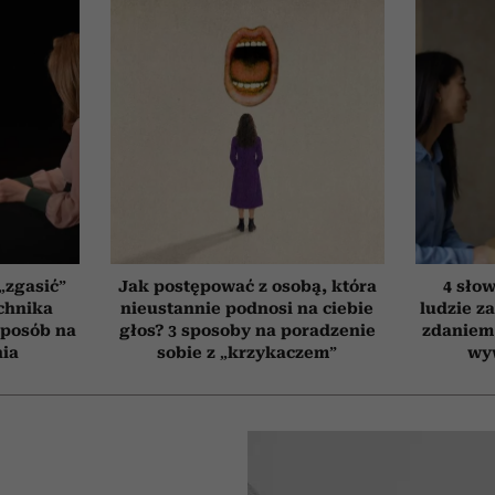
„zgasić”
Jak postępować z osobą, która
4 słow
chnika
nieustannie podnosi na ciebie
ludzie za
 sposób na
głos? 3 sposoby na poradzenie
zdaniem.
nia
sobie z „krzykaczem”
wy