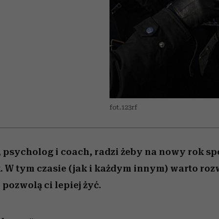
 5,
emocje sięgają zenitu
Raport Lyst ujawnił
Miller s. 5, odc. 6]
skuteczne
bez gierek i domy
sposoby
najbardziej pożądane
ubrania i marki sezonu
fot.123rf
 psycholog i coach, radzi żeby na nowy rok spo
 W tym czasie (jak i każdym innym) warto ro
pozwolą ci lepiej żyć.