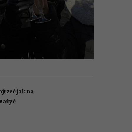
słów
pamięć
jrzeć jak na
zważyć