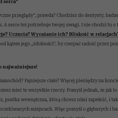
d serca”
yczne przeglądy”, prawda? Chodzisz do dentysty, badas
 A serce też potrzebuje twojej uwagi. I nie chodzi tu o
je? Uczucia? Wyrażanie ich? Bliskość w relacjac
pod kątem jego „zdolności”, by czerpać radość przez po
o najważniejsze!
amochód? Fajniejsze ciało? Więcej pieniędzy na koncie
żesz mieć te wszystkie rzeczy. Pomyśl jednak, że jak to 
z, pustka wewnętrzna, którą chcesz nimi zapełnić, i tak
eoczekiwanych miejscach. Więc pomyśl o głębszych i ba