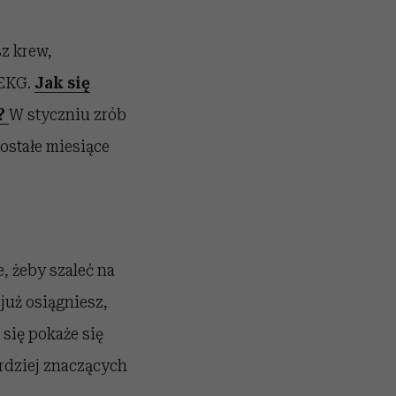
z krew,
 EKG.
Jak się
h?
W styczniu zrób
zostałe miesiące
, żeby szaleć na
już osiągniesz,
 się pokaże się
rdziej znaczących