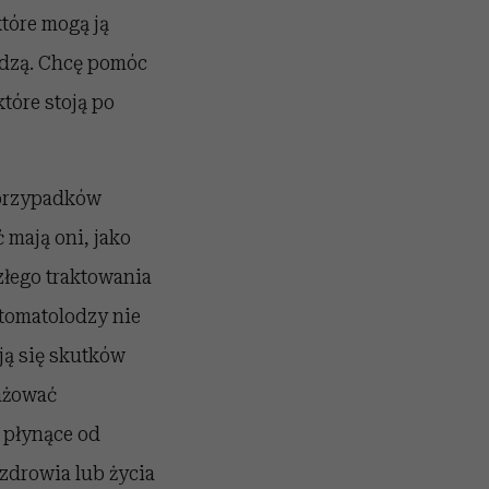
które mogą ją
iedzą. Chcę pomóc
które stoją po
 przypadków
 mają oni, jako
łego traktowania
stomatolodzy nie
ją się skutków
gażować
 płynące od
zdrowia lub życia