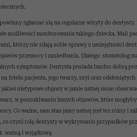
piecznych.
powinny zgłaszać się na regularne wizyty do dentysty.
ałe możliwości monitorowania takiego dziecka. Mali pa
cami, którzy nie zdają sobie sprawy z umiejętności den
jawów przemocy i zaniedbania. Dlatego stomatolog ma
lnych symptomów. Dentysta posiada bardzo dobrą poz
na fotelu pacjenta, jego twarzy, szyi oraz odsłoniętych 
 jakieś nietypowe objawy w jamie ustnej może obserwac
b twarz, w poszukiwaniu innych objawów, które mogłyby
ocy. Co ważne, sam stan jamy ustnej jest tez różny i za
 co czyni rolę dentysty w wykrywaniu przypadków pr
ak ważną i wyjątkową.