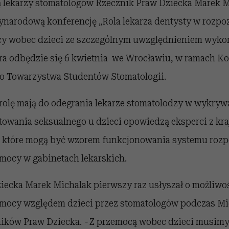
ą lekarzy stomatologów Rzecznik Praw Dziecka Marek 
ynarodową konferencję „Rola lekarza dentysty w rozp
y wobec dzieci ze szczególnym uwzględnieniem wyko
óra odbędzie się 6 kwietnia we Wrocławiu, w ramach Ko
go Towarzystwa Studentów Stomatologii.
ą rolę mają do odegrania lekarze stomatolodzy w wykr
towania seksualnego u dzieci opowiedzą eksperci z kr
 które mogą być wzorem funkcjonowania systemu roz
ocy w gabinetach lekarskich.
iecka Marek Michalak pierwszy raz usłyszał o możliw
mocy względem dzieci przez stomatologów podczas M
ników Praw Dziecka.
-
Z przemocą wobec dzieci musimy