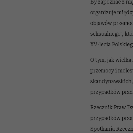
By zapoznać z ni
organizuje międz
objawów przemoc
seksualnego”, kt
XV-lecia Polskie
O tym, jak wielk
przemocy i moles
skandynawskich,
przypadków przem
Rzecznik Praw Dz
przypadków prze
Spotkania Rzecz