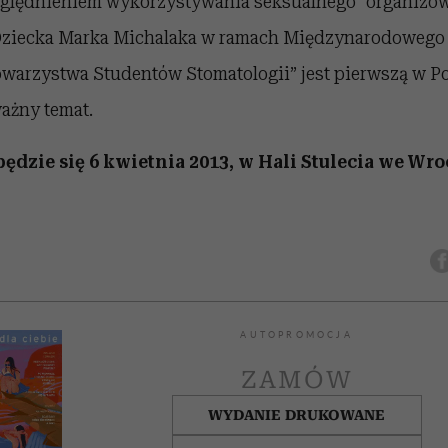
ględnieniem wykorzystywania seksualnego” organizow
Dziecka Marka Michalaka w ramach Międzynarodowego
owarzystwa Studentów Stomatologii” jest pierwszą w Po
ażny temat.
ędzie się 6 kwietnia 2013, w Hali Stulecia we Wro
AUTOPROMOCJA
ZAMÓW
WYDANIE DRUKOWANE