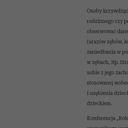
Osoby krzywdzące
rodzinnego czy pe
obserwować daneg
(urazów zębów, k
zaniedbania w pos
w zębach, itp. St
sobie z jego zac
stosowanej wobec 
i uzębienia dziec
dzieckiem.
Konferencja „Rol