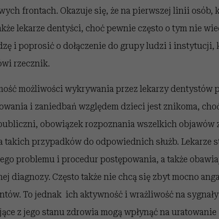
ych frontach. Okazuje się, że na pierwszej linii osób, 
akże lekarze dentyści, choć pewnie często o tym nie w
zę i poprosić o dołączenie do grupy ludzi i instytucji, 
ówi rzecznik.
ość możliwości wykrywania przez lekarzy dentystów
wania i zaniedbań względem dzieci jest znikoma, choć
publiczni, obowiązek rozpoznania wszelkich objawów z
ia takich przypadków do odpowiednich służb. Lekarze 
tego problemu i procedur postępowania, a także obawia
ej diagnozy. Często także nie chcą się zbyt mocno an
ntów. To jednak ich aktywność i wrażliwość na sygnały
jące z jego stanu zdrowia mogą wpłynąć na uratowanie 