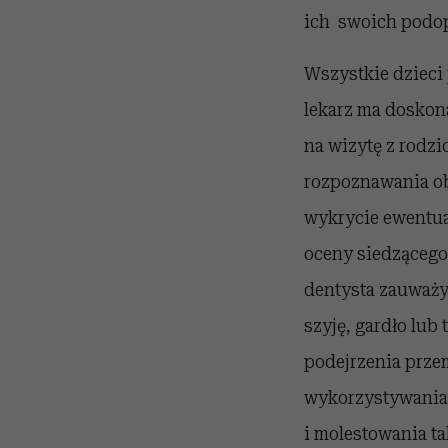
ich swoich podo
Wszystkie dzieci 
lekarz ma doskon
na wizytę z rodzi
rozpoznawania ob
wykrycie ewentua
oceny siedzącego 
dentysta zauważy
szyję, gardło lu
podejrzenia przem
wykorzystywania,
i molestowania t