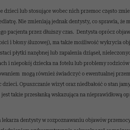
 dzieci lub stosujące wobec nich przemoc często zmien
diatrę. Nie zmieniają jednak dentysty, co sprawia, że 
o pacjenta przez dłuższy czas. Dentysta oprócz obj
ości i błony śluzowej), ma także możliwość wykrycia o
taci płytki nazębnej lub zapalenia dziąseł, nieleczon
rach i niepokój dziecka na fotelu lub problemy rodzicó
howaniem mogą również świadczyć o ewentualnej prze
dzieci. Opuszczanie wizyt oraz niedbałość o stan jamy
i jest także przesłanką wskazująca na nieprawidłową op
a lekarza dentysty w rozpoznawaniu objawów przemocy