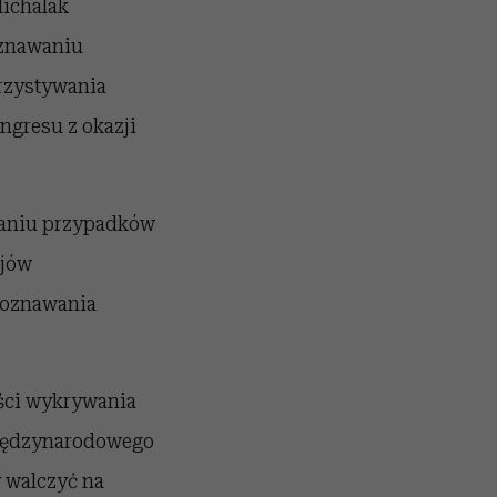
Michalak
oznawaniu
rzystywania
ngresu z okazji
ywaniu przypadków
ajów
poznawania
ości wykrywania
iędzynarodowego
 walczyć na