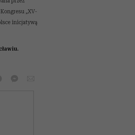
ana przez
 Kongresu „XV-
lsce inicjatywą
cławiu.