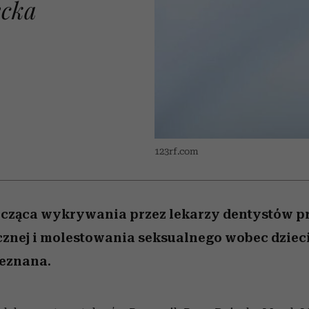
ecka
edź
 5,
j
Wiemy, gdzie go kupić
Miller s. 5, odc. 6]
niż się wydaje
sezon jesień–zima 2
123rf.com
cząca wykrywania przez lekarzy dentystów 
znej i molestowania seksualnego wobec dzieci 
ieznana.