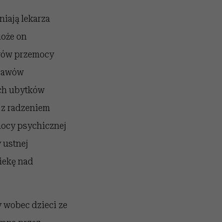
iają lekarza
może on
awów przemocy
bjawów
ych ubytków
w z radzeniem
mocy psychicznej
 ustnej
iekę nad
 wobec dzieci ze