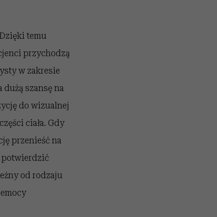
 Dzięki temu
cjenci przychodzą
tysty w zakresie
 dużą szansę na
ycję do wizualnej
części ciała. Gdy
ję przenieść na
 potwierdzić
leżny od rodzaju
zemocy