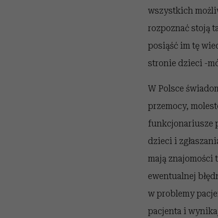
wszystkich możliw
rozpoznać stoją t
posiąść im tę wied
stronie dzieci -m
W Polsce świadom
przemocy, molesto
funkcjonariusze 
dzieci i zgłaszan
mają znajomości 
ewentualnej błędn
w problemy pacje
pacjenta i wynika