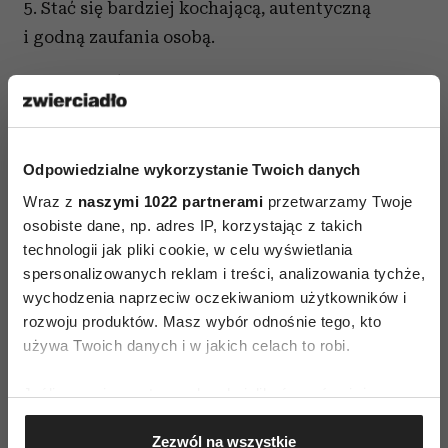
5. Stać się bardziej kochającą, autentyczną
i godną zaufania osobą.
6. Wzbudzić w sobie wiarę, nadzieję
i cierpliwość, że wydarzy się najlepszy dla nas
scenariusz.
Odpowiedzialne wykorzystanie Twoich danych
7. Cieszyć się byciem „tu i teraz" i radosnym
Wraz z
naszymi 1022 partnerami
przetwarzamy Twoje
oczekiwaniem na rozwój wydarzeń.
osobiste dane, np. adres IP, korzystając z takich
technologii jak pliki cookie, w celu wyświetlania
spersonalizowanych reklam i treści, analizowania tychże,
wychodzenia naprzeciw oczekiwaniom użytkowników i
rozwoju produktów. Masz wybór odnośnie tego, kto
używa Twoich danych i w jakich celach to robi.
SZCZĘŚLIWY ZWIĄZEK
Jeśli wyrazisz na to zgodę, chcielibyśmy również:
Gromadzić dane dotyczące Twojej lokalizacji
Zezwól na wszystkie
geograficznej z dokładnością nawet do kilku metrów
AUTOPROMOCJA