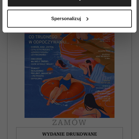
Identyfikować Twoje urządzenie, aktywnie
analizując charakteryzującego je zbiory danych
Spersonalizuj
(fingerprinting, czyli wirtualny odcisk palca)
Dowiedz się więcej odnośnie tego, jak Twoje osobiste
dane są przetwarzane oraz ustaw własne preferencje w
sekcji szczegółów
. W Deklaracji plików cookie możesz
zmienić lub wycofać swoją zgodę w dowolnej chwili.
Wykorzystujemy pliki cookie do spersonalizowania treści
i reklam, aby oferować funkcje społecznościowe i
analizować ruch w naszej witrynie. Informacje o tym, jak
korzystasz z naszej witryny, udostępniamy partnerom
społecznościowym, reklamowym i analitycznym.
Partnerzy mogą połączyć te informacje z innymi danymi
otrzymanymi od Ciebie lub uzyskanymi podczas
korzystania z ich usług.
ZAMÓW
WYDANIE DRUKOWANE