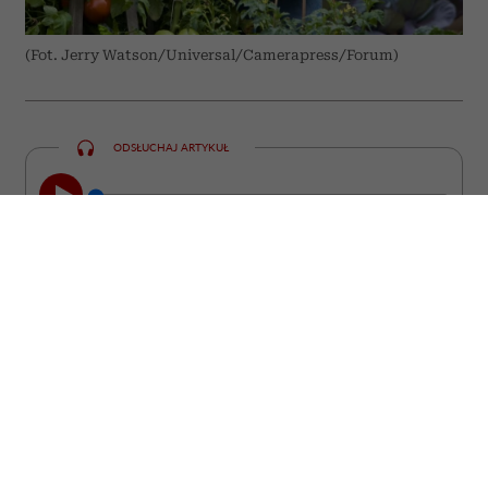
(Fot. Jerry Watson/Universal/Camerapress/Forum)
ODSŁUCHAJ ARTYKUŁ
00:00
10:31
Niektóre z nich straciły miłość, inne
pracę, poczucie sensu albo wiarę w
siebie. Wszystkie stanęły jednak przed
pytaniem, które prędzej czy później